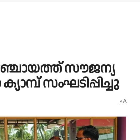
മ പഞ്ചായത്ത് സൗജന്യ
ാമ്പ് സംഘടിപ്പിച്ചു
A
A