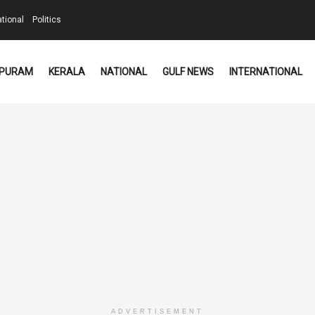
ational
Politics
PURAM
KERALA
NATIONAL
GULF NEWS
INTERNATIONAL
ADVERTISEMENT