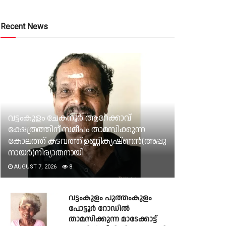
Recent News
വട്ടംകുളം ചേകനൂർ ആറേക്കാവ്
ക്ഷേത്രത്തിന് സമീപം താമസിക്കുന്ന
കോലത്ത് കടവത്ത് ഉണ്ണികൃഷ്ണൻ(അപ്പു
നായർ)നിര്യാതനായി
AUGUST 7, 2026
8
വട്ടംകുളം പുത്തംകുളം
പോട്ടൂർ റോഡിൽ
താമസിക്കുന്ന മാടേക്കാട്ട്