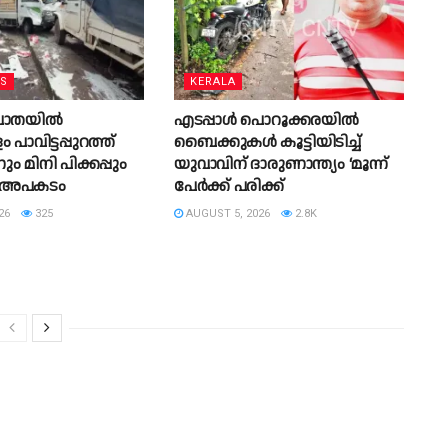
WS
KERALA
ാതയില്‍
എടപ്പാള്‍ പൊറൂക്കരയിൽ
പാവിട്ടപ്പുറത്ത്
ബൈക്കുകള്‍ കൂട്ടിയിടിച്ച്
ം മിനി പിക്കപ്പും
യുവാവിന് ദാരുണാന്ത്യം ‘മൂന്ന്
്ച് അപകടം
പേര്‍ക്ക് പരിക്ക്
26
325
AUGUST 5, 2026
2.8K