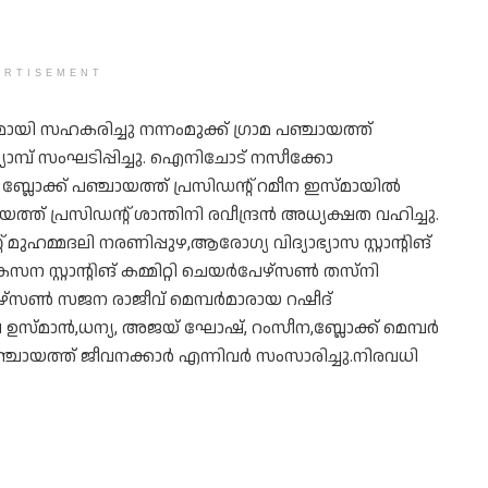
ERTISEMENT
ി സഹകരിച്ചു നന്നംമുക്ക് ഗ്രാമ പഞ്ചായത്ത്
്യാമ്പ് സംഘടിപ്പിച്ചു. ഐനിചോട് നസീക്കോ
 ബ്ലോക്ക് പഞ്ചായത്ത് പ്രസിഡന്റ് റമീന ഇസ്മായിൽ
യത്ത് പ്രസിഡന്റ് ശാന്തിനി രവീന്ദ്രൻ അധ്യക്ഷത വഹിച്ചു.
 മുഹമ്മദലി നരണിപ്പുഴ,ആരോഗ്യ വിദ്യാഭ്യാസ സ്റ്റാന്റിങ്
ന സ്റ്റാന്റിങ് കമ്മിറ്റി ചെയർപേഴ്സൺ തസ്‌നി
യർ പേഴ്സൺ സജന രാജീവ് മെമ്പർമാരായ റഷീദ്
ഉസ്മാൻ,ധന്യ, അജയ് ഘോഷ്, റംസീന,ബ്ലോക്ക് മെമ്പർ
ഞ്ചായത്ത് ജീവനക്കാർ എന്നിവർ സംസാരിച്ചു.നിരവധി