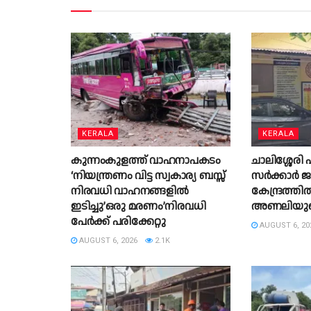
KERALA
KERALA
കുന്നംകുളത്ത് വാഹനാപകടം
ചാലിശ്ശേരി എസ
‘നിയന്ത്രണം വിട്ട സ്വകാര്യ ബസ്സ്
സര്‍ക്കാര്
നിരവധി വാഹനങ്ങളില്‍
കേന്ദ്രത്തില
ഇടിച്ചു’ഒരു മരണം’നിരവധി
അണലിയുടെ
പേര്‍ക്ക് പരിക്കേറ്റു
AUGUST 6, 20
AUGUST 6, 2026
2.1K