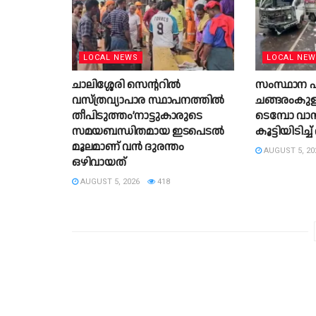
LOCAL NEWS
LOCAL NE
ചാലിശ്ശേരി സെൻ്ററിൽ
സംസ്ഥാന പ
വസ്‌ത്രവ്യാപാര സ്ഥാപനത്തിൽ
ചങ്ങരംകുളം 
തീപിടുത്തം’നാട്ടുകാരുടെ
ടെമ്പോ വാനു
സമയബന്ധിതമായ ഇടപെടൽ
കൂട്ടിയിടിച
മൂലമാണ് വൻ ദുരന്തം
AUGUST 5, 20
ഒഴിവായത്
AUGUST 5, 2026
418