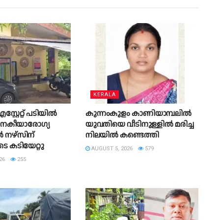
KERALA
്റ്റേറ്റ് പടിയില്‍
കുന്നംകുളം കാണിയാമ്പലിൽ
‍ ജനകീയാരോഗ്യ
യുവതിയെ വീടിനുള്ളിൽ മരിച്ച
്‍ നഴ്‌സിന്
നിലയിൽ കണ്ടെത്തി
 കടിയേറ്റു
AUGUST 5, 2026
579
26
255