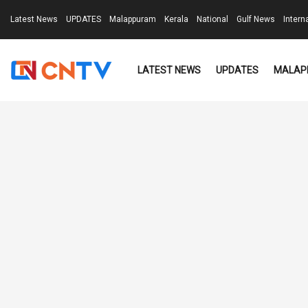
Latest News
UPDATES
Malappuram
Kerala
National
Gulf News
Intern
LATEST NEWS
UPDATES
MALAP