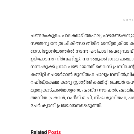
ADV
ചങ്ങരംകുളം: പാലക്കാട് അഹല്യ ഫൗണ്ടേഷനുമായ
സൗജന്യ നേത്ര ചികിത്സാ തിമിര ശസ്ത്രക്രിയ ക
ഓഡിറ്റോറിയത്തിൽ നടന്ന പരിപാടി പെരുമ്പടപ്പ്
ഉദ്ഘാടനം നിർവഹിച്ചു. നന്നംമുക്ക് ഗ്രാമ പഞ്ചാ
നന്നംമുക്ക് ഗ്രാമ പഞ്ചായത്ത് വൈസ് പ്രസിഡന്റ്
കമ്മിറ്റി ചെയർമാൻ മുസ്തഫ ചാലുപറമ്പിൽ,വികസ
റഫീഖ്,ക്ഷേമ കാര്യ സ്റ്റാന്റിങ് കമ്മിറ്റി ചെ
മുതുകാട്,പരമേശ്വരൻ, ഷബ്‌ന നൗഫൽ, ഷാമില 
അനിത പ്രകാശ്, റഫീഖ് ഒ പി, നിഷ മുസ്തഫ, പ
പേർ ക്യാമ്പ് പ്രയോജനപ്പെടുത്തി.
Related
Posts