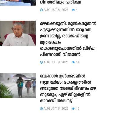
ദിനത്തിലും പരീക്ഷ
AUGUST 8, 2026
4
മഴക്കെടുതി; മുൻകരുതൽ
എടുക്കുന്നതിൽ ജാഗ്രത
ഉണ്ടായില്ല, രാജേഷിന്റെ
മൃതദേഹം
കൊണ്ടുപോയതിൽ വീഴ്ച:
പിണറായി വിജയൻ
AUGUST 8, 2026
14
ബംഗാൾ ഉൾക്കടലിൽ
ന്യൂനമർദം: കേരളത്തിൽ
അടുത്ത അഞ്ച് ദിവസം മഴ
തുടരും; ഏഴ് ജില്ലകളിൽ
ഓറഞ്ച് അലർട്ട്
AUGUST 8, 2026
43