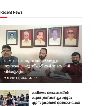
Recent News
ഓണത്തിന് മുമ്പ് ചങ്ങരംകുളത്തെ
ഗതാഗത കുരുക്ക് പരിഹരിക്കുക : സി
പി.ഐ.എം
AUGUST 8, 2026
137
പരീക്ഷാ ടൈംടേബിൾ
പുനഃക്രമീകരിച്ചു; എട്ടാം
ക്ലാസുകാർക്ക് ഓണാഘോഷ