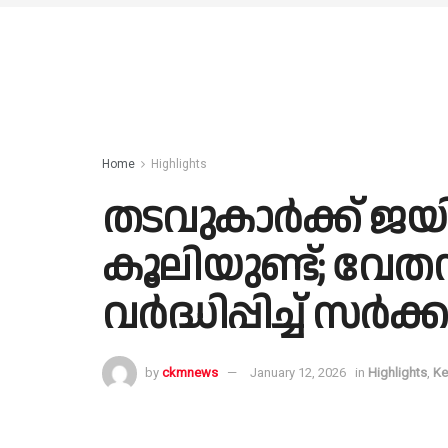
Home
Highlights
തടവുകാർക്ക് ജയ
കൂലിയുണ്ട്; വേതന
വർദ്ധിപ്പിച്ച് സർക്
by
ckmnews
January 12, 2026
in
Highlights
,
Ke