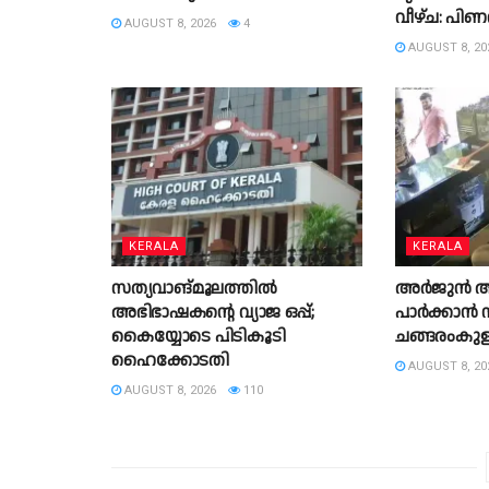
വീഴ്ച: പി
AUGUST 8, 2026
4
AUGUST 8, 20
KERALA
KERALA
സത്യവാങ്മൂലത്തില്‍
അർജുൻ ആയ
അഭിഭാഷകൻ്റെ വ്യാജ ഒപ്പ്;
പാർക്കാൻ സ
കൈയ്യോടെ പിടികൂടി
ചങ്ങരംകുളത
ഹൈക്കോടതി
AUGUST 8, 20
AUGUST 8, 2026
110