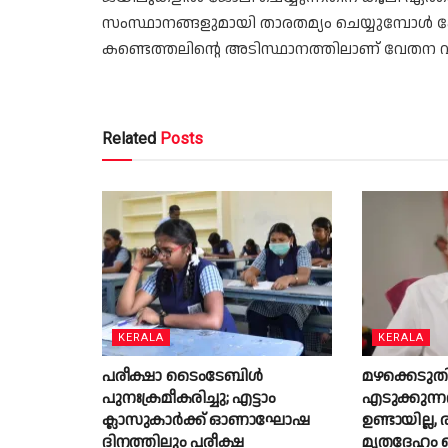
സംസ്ഥാനങ്ങളുമായി താരതമ്യം ചെയ്യുമ്പോ
കണ്ടെത്തലിന്റെ അടിസ്ഥാനത്തിലാണ് വേതന വ
Related
Posts
KERALA
KERALA
പരീക്ഷാ ടൈംടേബിൾ
മഴക്കെടു
പുനഃക്രമീകരിച്ചു; എട്ടാം
എടുക്കുന്
ക്ലാസുകാർക്ക് ഓണാഘോഷ
ഉണ്ടായില്ല,
ദിനത്തിലും പരീക്ഷ
മൃതദേഹം