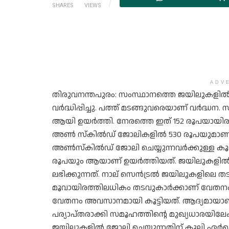
SHARES
VIEWS
ADV
തിരുവനന്തപുരം: സംസ്ഥാനത്തെ ജയിലുകളിൽ 
വർദ്ധിപ്പിച്ചു. പത്ത് മടങ്ങുവരെയാണ് വർദ്
ആയി ഉയർത്തി. നേരത്തെ ഇത് 152 രൂപയായിര
അൺ സ്കിൽഡ് ജോലികളിൽ 530 രൂപയുമാണ് പര
അൺസ്കിൽഡ് ജോലി ചെയ്യുന്നവർ‌ക്കുള്ള കൂലി.
രൂപയും ആയാണ് ഉയ‌ർത്തിയത്. ജയിലുകളിൽ ക
ലഭിക്കുന്നത്. നാല് സെൻട്രൽ ജയിലുകളിലെ ത
മൂവായിരത്തിലധികം തടവുകാർക്കാണ് വേതനം 
വേതനം അവസാനമായി കൂട്ടിയത്. ആദ്യമായാണ് ഇ
പര്യാപ്തരാക്കി സമൂഹത്തിന്റെ മുഖ്യധാരയിലേ
ജയിലുകളിൽ ജോലി ചെയ്യുന്നതിന് കൂലി ഏർപ്പെ