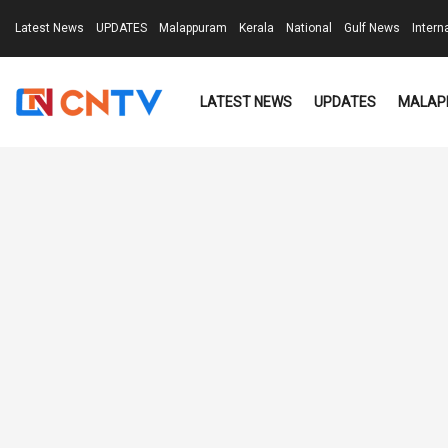
Latest News
UPDATES
Malappuram
Kerala
National
Gulf News
Intern
LATEST NEWS
UPDATES
MALAP