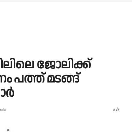
ിലിലെ ജോലിക്ക്
ം പത്ത് മടങ്ങ്
കാർ
A
rala
A