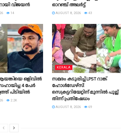
ണറായി വിജയൻ
ഓറഞ്ച് അലർട്ട്
26
14
AUGUST 8, 2026
43
KERALA
ങ്കിയെ ഒളിവിൽ
സമരം കടുപ്പിച്ച് LPST റാങ്ക്
ഹായിച്ച 4 പേര്‍
ഹോൾഡേഴ്സ്:
്ത് പിടിയില്‍
സെക്രട്ടറിയേറ്റിന് മുന്നിൽ പുല്ല്
തിന്ന് പ്രതിഷേധം
26
2.2K
AUGUST 8, 2026
69