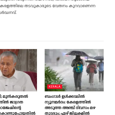
ൾ കേരളത്തിലെ തടവുകാരുടെ വേതനം കുറവാണെന്ന
ർദ്ധനവ്.
KERALA
തി; മുൻകരുതൽ
ബംഗാൾ ഉൾക്കടലിൽ
നതിൽ ജാഗ്രത
ന്യൂനമർദം: കേരളത്തിൽ
 രാജേഷിന്റെ
അടുത്ത അഞ്ച് ദിവസം മഴ
 കൊണ്ടുപോയതിൽ
തുടരും; ഏഴ് ജില്ലകളിൽ