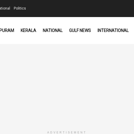
ational
Politics
PURAM
KERALA
NATIONAL
GULF NEWS
INTERNATIONAL
ADVERTISEMENT