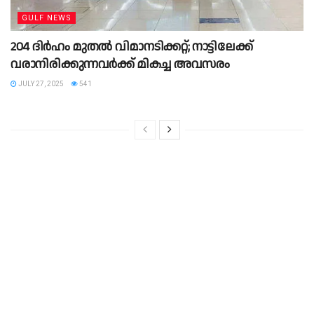
GULF NEWS
204 ദി‌ർഹം മുതൽ വിമാനടിക്കറ്റ്; നാട്ടിലേക്ക്
വരാനിരിക്കുന്നവർക്ക് മികച്ച അവസരം
JULY 27, 2025
541