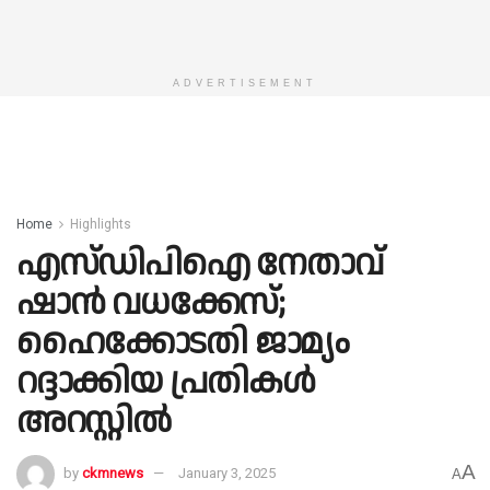
ADVERTISEMENT
Home
Highlights
എസ്ഡിപിഐ നേതാവ്
ഷാൻ വധക്കേസ്;
ഹൈക്കോടതി ജാമ്യം
റദ്ദാക്കിയ പ്രതികൾ
അറസ്റ്റിൽ
A
by
ckmnews
January 3, 2025
A