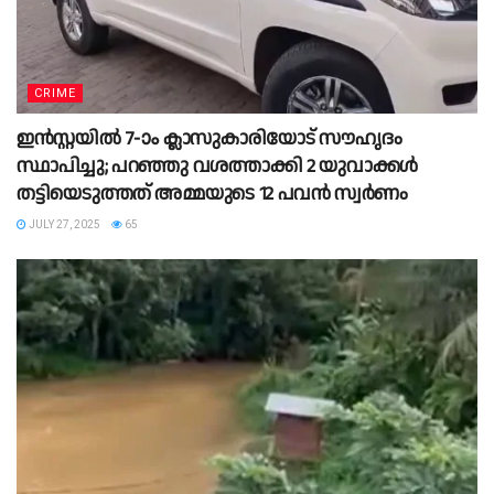
CRIME
ഇൻസ്റ്റയിൽ 7-ാം ക്ലാസുകാരിയോട് സൗഹൃദം
സ്ഥാപിച്ചു; പറഞ്ഞു വശത്താക്കി 2 യുവാക്കൾ
തട്ടിയെടുത്തത് അമ്മയുടെ 12 പവൻ സ്വർണം
JULY 27, 2025
65