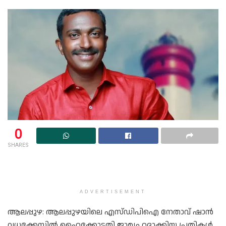
0
SHARES
ADVERTISEMENT
ആലപ്പുഴ: ആലപ്പുഴയിലെ എസ്ഡിപിഐ നേതാവ് ഷാൻ
വധക്കേസില്‍ ഹൈക്കോടതി ജാമ്യം റദ്ദാക്കിയ പ്രതികൾ