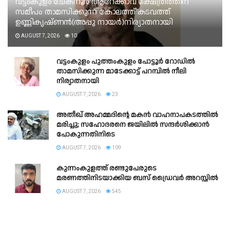
വട്ടംകുളം ചേകനൂർ ആറേക്കാവ് ക്ഷേത്രത്തിന്
സമീപം താമസിക്കുന്ന കോലത്ത് കടവത്ത്
ഉണ്ണികൃഷ്ണൻ(അപ്പു നായർ)നിര്യാതനായി
AUGUST 7, 2026
10
വട്ടംകുളം പുത്തംകുളം പോട്ടൂർ റോഡിൽ
താമസിക്കുന്ന മാടേക്കാട്ട് പറമ്പിൽ നീലി
നിര്യാതനായി
AUGUST 7, 2026
23
അതീഖ് അഹമ്മദിന്റെ മകൻ വാഹനാപകടത്തിൽ
മരിച്ചു; സഹോദരനെ ജയിലിൽ സന്ദർശിക്കാൻ
പോകുന്നതിനിടെ
AUGUST 7, 2026
109
കുന്നംകുളത്ത് രണ്ടുപേരുടെ
മരണത്തിനിടയാക്കിയ ബസ് ഡ്രൈവർ അറസ്റ്റിൽ
AUGUST 7, 2026
545