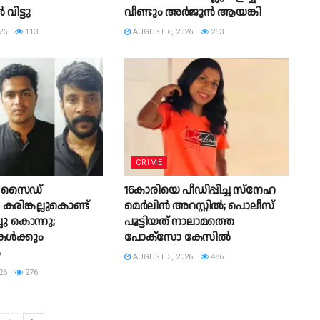
വിട്ടു
വീണ്ടും അർജുൻ ആയങ്കി
26
113
AUGUST 6, 2026
253
CRIME
് സൈഡ്
16കാരിയെ പീഡിപ്പിച്ച സ്‌നേഹ
കരിങ്കല്ലുകൊണ്ട്
മെർലിൻ അറസ്റ്റിൽ; പൊലീസ്
ചു കൊന്നു;
പൂട്ടിയത് നാലാമത്തെ
ികൾക്കും
പോക്‌സോ കേസിൽ
ം
AUGUST 5, 2026
486
26
276