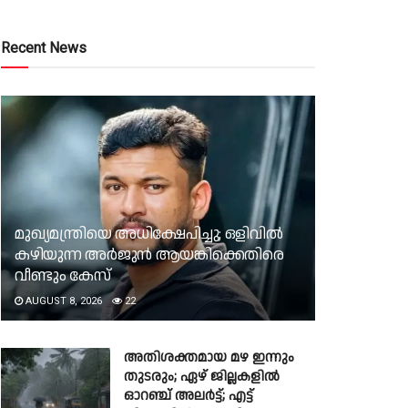
Recent News
മുഖ്യമന്ത്രിയെ അധിക്ഷേപിച്ചു; ഒളിവില്‍
കഴിയുന്ന അർജുൻ ആയങ്കിക്കെതിരെ
വീണ്ടും കേസ്
AUGUST 8, 2026
22
അതിശക്തമായ മഴ ഇന്നും
തുടരും; ഏഴ് ജില്ലകളിൽ
ഓറഞ്ച് അലർട്ട്; എട്ട്