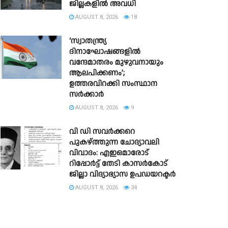
ജില്ലകളിൽ അവധി
AUGUST 8, 2026
18
‘സ്വാതന്ത്ര്യ
ദിനാഘോഷങ്ങളിൽ
വന്ദേമാതരം മുഴുവനായും
ആലപിക്കണം’;
ഉത്തരവിറക്കി സംസ്ഥാന
സർക്കാർ
AUGUST 8, 2026
9
വി ഡി സവർക്കറെ
പുകഴ്ത്തുന്ന ചോദ്യാവലി
വിവാദം: എഇഒമാരോട്
റിപ്പോർട്ട് തേടി കാസർകോട്
ജില്ലാ വിദ്യാഭ്യാസ ഉപഡയറക്ടർ
AUGUST 8, 2026
34