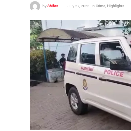
by
Shifas
July 27, 2025
in
Crime
,
Highlights