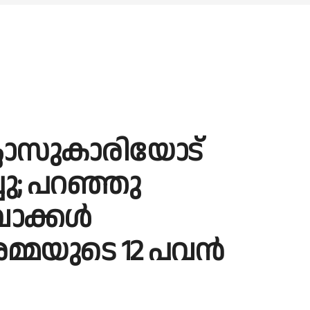
ക്ലാസുകാരിയോട്
ചു; പറഞ്ഞു
വാക്കൾ
അമ്മയുടെ 12 പവൻ