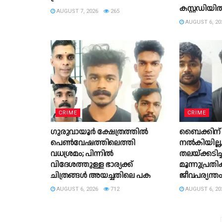
കസ്റ്റഡിയിൽ 
AUGUST 7, 2026
265
AUGUST 6, 20
CRIME
CRIME
ഗുരുവായൂർ ക്ഷേത്രത്തിൽ
ബൈക്കിന
പെൺവേഷത്തിലെത്തി
നൽകിയില്ല, 
വധശ്രമം; പിന്നിൽ
തലയ്ക്കടിച്
വിദേശത്തുള്ള ഭാര്യക്ക്
മൂന്നുപ്രത
ചിത്രങ്ങൾ അയച്ചതിലെ പക
ജീവപര്യന്ത
AUGUST 6, 2026
712
AUGUST 6, 20