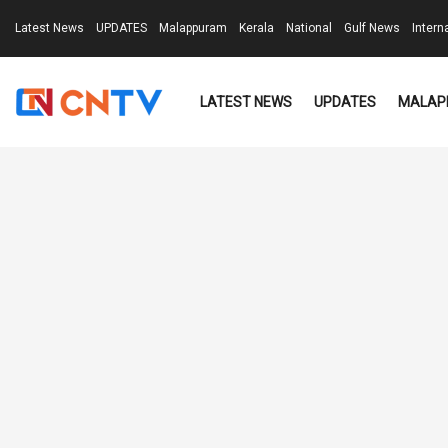
Latest News
UPDATES
Malappuram
Kerala
National
Gulf News
Intern
LATEST NEWS
UPDATES
MALAP