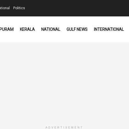
ational
Politics
PURAM
KERALA
NATIONAL
GULF NEWS
INTERNATIONAL
ADVERTISEMENT