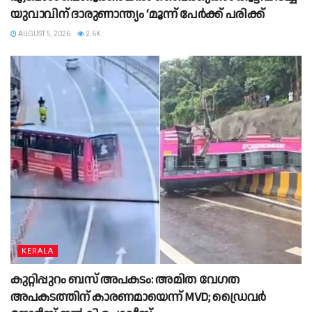
യുവാവിന് ദാരുണാന്ത്യം ‘മൂന്ന് പേര്‍ക്ക് പരിക്ക്
AUGUST 5, 2026
2.6K
KERALA
കുറ്റിപ്പുറം ബസ് അപകടം: അമിത വേഗത
അപകടത്തിന് കാരണമായെന്ന് MVD; ഡ്രൈവർ