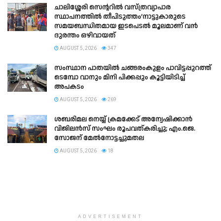
ചാലിശ്ശേരി സെൻ്ററിൽ വസ്‌ത്രവ്യാപാര
സ്ഥാപനത്തിൽ തീപിടുത്തം’നാട്ടുകാരുടെ
സമയബന്ധിതമായ ഇടപെടൽ മൂലമാണ് വൻ
ദുരന്തം ഒഴിവായത്
AUGUST 5, 2026
347
സംസ്ഥാന പാതയില്‍ ചങ്ങരംകുളം പാവിട്ടപ്പുറത്ത്
ടെമ്പോ വാനും മിനി പിക്കപ്പും കൂട്ടിയിടിച്ച്
അപകടം
AUGUST 5, 2026
269
ശബരിമല നെയ്യ് ക്രമക്കേട് അന്വേഷിക്കാൻ
വിജിലൻസ് സംഘം രൂപവത്കരിച്ചു; എം.ജെ.
സോജന് മേൽനോട്ടച്ചുമതല
AUGUST 5, 2026
18
ADVERTISEMENT