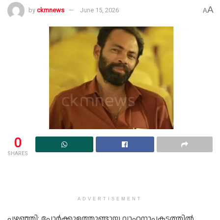
A
by
ckmnews
June 15, 2026
A
0
SHARES
ADVERTISEMENT
പഴഞ്ഞി: പോർക്കുളത്തുണ്ടായ വാഹനാപകടത്തിൽ