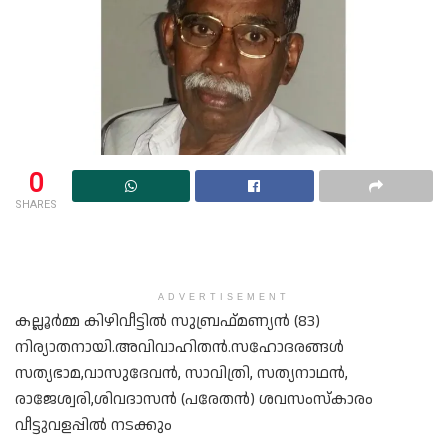
0
SHARES
ADVERTISEMENT
കല്ലൂർമ്മ കിഴിവീട്ടിൽ സുബ്രഫ്മണ്യൻ (83)
നിര്യാതനായി.അവിവാഹിതൻ.സഹാേദരങ്ങൾ
സത്യഭാമ,വാസുദേവൻ, സാവിത്രി, സത്യനാഥൻ,
രാജേശ്വരി,ശിവദാസൻ (പരേതൻ) ശവസംസ്കാരം
വീട്ടുവളപ്പിൽ നടക്കും