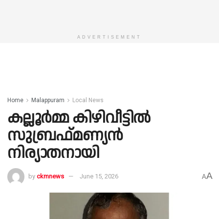
ADVERTISEMENT
Home
Malappuram
Local News
കല്ലൂർമ്മ കിഴിവീട്ടിൽ
സുബ്രഫ്മണ്യൻ
നിര്യാതനായി
A
by
ckmnews
June 15, 2026
A