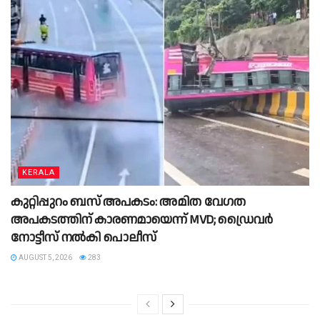
KERALA
കുറ്റിപ്പുറം ബസ് അപകടം: അമിത വേഗത
അപകടത്തിന് കാരണമായെന്ന് MVD; ഡ്രൈവർ
നോട്ടീസ് നൽകി പൊലീസ്
AUGUST 5, 2026
283