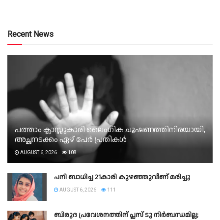
Recent News
പത്താം ക്ലാസ്സുകാരി ലൈംഗിക ചൂഷണത്തിനിരയായി,
അച്ഛനടക്കം ഏഴ് പേർ പ്രതികൾ
AUGUST 6, 2026
108
പനി ബാധിച്ച 21കാരി കുഴഞ്ഞുവീണ് മരിച്ചു
AUGUST 6, 2026
111
ബിരുദ പ്രവേശനത്തിന് പ്ലസ് ടു നിര്‍ബന്ധമില്ല;