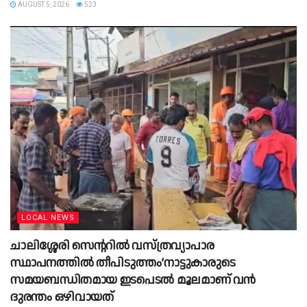
AUGUST 5, 2026
523
LOCAL NEWS
ചാലിശ്ശേരി സെൻ്ററിൽ വസ്‌ത്രവ്യാപാര
സ്ഥാപനത്തിൽ തീപിടുത്തം’നാട്ടുകാരുടെ
സമയബന്ധിതമായ ഇടപെടൽ മൂലമാണ് വൻ
ദുരന്തം ഒഴിവായത്