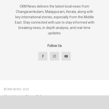
CKM News delivers the latest local news from
Changaramkulam, Malappuram, Kerala, along with
key international stories, especially from the Middle
East. Stay connected with use to stay informed with
breaking news, in-depth analysis, and real-time
updates.
Follow Us
©CKM NEWS- 2025
About Us
Privacy Policy
Disclaimer & Content Policy – CKM News
Terms And Conditions
Contact Us