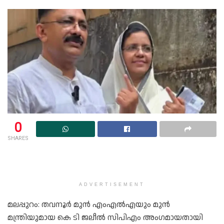
0
SHARES
ADVERTISEMENT
മലപ്പുറം: തവനൂർ മുൻ എംഎൽഎയും മുൻ
മന്ത്രിയുമായ കെ ടി ജലീൽ സിപിഎം അംഗമായതായി