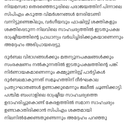
നിയമസഭാ തെരഞ്ഞെടുപ്പിലെ പരാജയത്തിന് പിന്നാലെ
സിപിഎം കടുത്ത വിമർശനങ്ങൾ നേരിടേണ്ടി
വന്നിട്ടുണ്ടെങ്കിലും, വർഗീയവും ഫാഷിസ്റ്റ് ശക്തികളും
ശക്തിപ്പെടുന്ന നിലവിലെ സാഹചര്യത്തിൽ ഇടതുപക്ഷ
രാഷ്ട്രീയത്തിന്റെ പ്രാധാന്യം വർധിച്ചിരിക്കുകയാണെന്നും
അദ്ദേഹം അഭിപ്രായപ്പെട്ടു.
ദുർബല വിഭാഗങ്ങൾക്കും മതന്യൂനപക്ഷങ്ങൾക്കും
സംരക്ഷണം നൽകുന്നതിൽ ഇടതുപക്ഷത്തിന്റെ പങ്ക്
നിർണായകമാണെന്നും കമ്മ്യൂണിസ്റ്റ് പാർട്ടികൾ
ദുർബലമാകുന്നത് സമൂഹത്തിന് ദീർഘകാല
പ്രത്യാഘാതങ്ങൾ ഉണ്ടാക്കുമെന്നും ജലീൽ ചൂണ്ടിക്കാട്ടി.
പശ്ചിമ ബംഗാളിലെ രാഷ്ട്രീയ സാഹചര്യത്തെ
ഉദാഹരിച്ചുകൊണ്ട് കേരളത്തിൽ സമാന സാഹചര്യം
ഉണ്ടാകാതിരിക്കാൻ സിപിഎം ശക്തമായി
നിലനിൽക്കേണ്ടതുണ്ടെന്നും അദ്ദേഹം പറഞ്ഞു