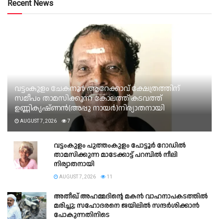
Recent News
വട്ടംകുളം ചേകനൂർ ആറേക്കാവ് ക്ഷേത്രത്തിന്
സമീപം താമസിക്കുന്ന കോലത്ത് കടവത്ത്
ഉണ്ണികൃഷ്ണൻ(അപ്പു നായർ)നിര്യാതനായി
AUGUST 7, 2026
7
വട്ടംകുളം പുത്തംകുളം പോട്ടൂർ റോഡിൽ
താമസിക്കുന്ന മാടേക്കാട്ട് പറമ്പിൽ നീലി
നിര്യാതനായി
AUGUST 7, 2026
11
അതീഖ് അഹമ്മദിന്റെ മകൻ വാഹനാപകടത്തിൽ
മരിച്ചു; സഹോദരനെ ജയിലിൽ സന്ദർശിക്കാൻ
പോകുന്നതിനിടെ