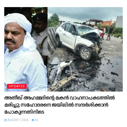
UPDATES
അതീഖ് അഹമ്മദിന്റെ മകൻ വാഹനാപകടത്തിൽ
മരിച്ചു; സഹോദരനെ ജയിലിൽ സന്ദർശിക്കാൻ
പോകുന്നതിനിടെ
AUGUST 7, 2026
42