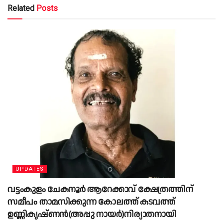
Related
Posts
UPDATES
വട്ടംകുളം ചേകനൂർ ആറേക്കാവ് ക്ഷേത്രത്തിന്
സമീപം താമസിക്കുന്ന കോലത്ത് കടവത്ത്
ഉണ്ണികൃഷ്ണൻ(അപ്പു നായർ)നിര്യാതനായി