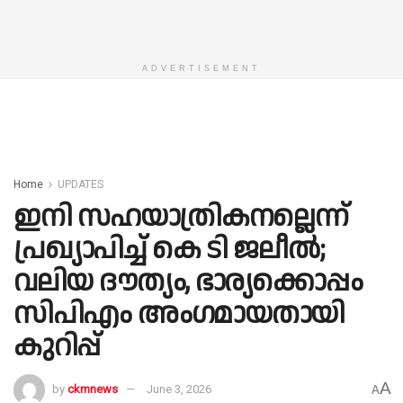
ADVERTISEMENT
Home
UPDATES
ഇനി സഹയാത്രികനല്ലെന്ന്
പ്രഖ്യാപിച്ച് കെ ടി ജലീൽ;
വലിയ ദൗത്യം, ഭാര്യക്കൊപ്പം
സിപിഎം അംഗമായതായി
കുറിപ്പ്
A
by
ckmnews
June 3, 2026
A