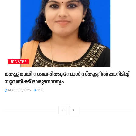
UPDATES
മ​ക​ളു​മാ​യി സ​ഞ്ച​രി​ക്കു​മ്പോ​ള്‍ സ്‌​കൂ​ട്ട​റി​ല്‍ കാ​റി​ടി​ച്ച്
യു​വ​തി​ക്ക് ദാ​രു​ണാ​ന്ത്യം
AUGUST 6, 2026
218