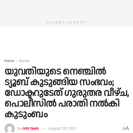
ADVERTISEMENT
Home
Kerala
യുവതിയുടെ നെഞ്ചിൽ
ട്യൂബ് കുടുങ്ങിയ സംഭവം;
ഡോക്ടറുടേത് ഗുരുതര വീഴ്‌ച,
പൊലീസിൽ പരാതി നൽകി
കുടുംബം
A
by
cntv team
August 29, 2025
A