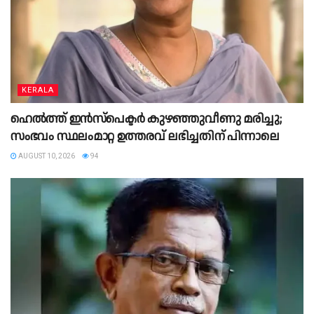
KERALA
ഹെൽത്ത് ഇൻസ്പെക്ടർ കുഴഞ്ഞുവീണു മരിച്ചു;
സംഭവം സ്ഥലംമാറ്റ ഉത്തരവ് ലഭിച്ചതിന് പിന്നാലെ
AUGUST 10, 2026
94