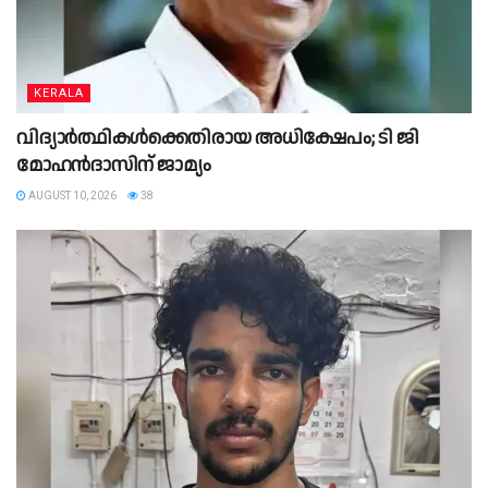
KERALA
വിദ്യാര്‍ത്ഥികള്‍ക്കെതിരായ അധിക്ഷേപം; ടി ജി
മോഹൻദാസിന് ജാമ്യം
AUGUST 10, 2026
38