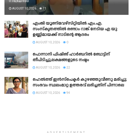
നിലയിൽ
AUGUST 10, 2026
71
എംജി യൂണിവേഴ്സിറ്റിയിൽ എം.എ.
സംസ്കൃതത്തിൽ രണ്ടാം റാങ്ക് നേടിയ എ യു
ഉണ്ണിമായക്ക് നാടിന്റെ ആദരം
AUGUST 10, 2026
0
പൊന്നാനി ഫിഷിങ് ഹാര്‍ബറില്‍ ബോട്ടിന്
തീപിടിച്ചു,ലക്ഷങ്ങളുടെ നഷ്ടം
AUGUST 10, 2026
22
ഹെൽത്ത് ഇൻസ്പെക്ടർ കുഴഞ്ഞുവീണു മരിച്ചു;
സംഭവം സ്ഥലംമാറ്റ ഉത്തരവ് ലഭിച്ചതിന് പിന്നാലെ
AUGUST 10, 2026
94
ADVERTISEMENT