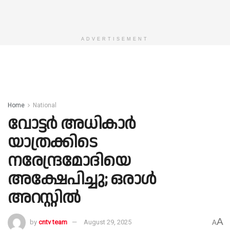
ADVERTISEMENT
Home
National
വോട്ടർ അധികാർ
യാത്രക്കിടെ
നരേന്ദ്രമോദിയെ
അക്ഷേപിച്ചു; ഒരാൾ
അറസ്റ്റിൽ
A
by
cntv team
August 29, 2025
A