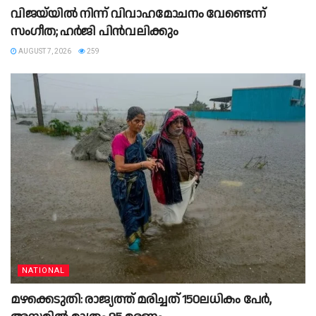
വിജയ്‌യിൽ നിന്ന് വിവാഹമോചനം വേണ്ടെന്ന്
സംഗീത; ഹർജി പിൻവലിക്കും
AUGUST 7, 2026
259
NATIONAL
മഴക്കെടുതി: രാജ്യത്ത് മരിച്ചത് 150ലധികം പേർ,