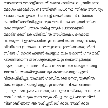
രാജയാണ് അറസ്റ്റിലായത്. ദർബംഗയിലെ വച്ചായിരുന്നു
മോശം പരാമർശം നടത്തിയത്. പ്രധാനമന്ത്രിയെ അസഭ്യം
പറഞ്ഞയാളെയാണ് അറസ്റ്റ് ചെയ്‌തതെന്ന് ദർബംഗ
പൊലീസ് അറിയിച്ചുവോട്ടർ അധികാര യാത്രയ്ക്കിടെ
കോൺഗ്രസ് പതാക ധരിച്ച ആൾ പ്രധാനമന്ത്രി
മോദിക്കെതിരെ ഹിന്ദിയിൽ അധിക്ഷേപകരമായ
വാക്കുകൾ ഉപയോഗിക്കുന്നതായി കാണിക്കുന്ന ഒരു
വീഡിയോ ഇന്നലെ പുറത്തുവന്നു. ഇതിനെത്തുടർന്ന്
ബിജെപി കേസ് ഫയൽ ചെയ്യുകയും കോൺഗ്രസ് മാപ്പ്
പറയണമെന്ന് ആവശ്യപ്പെടുകയും ചെയ്തു.കേന്ദ്ര
ആഭ്യന്തരമന്ത്രി അമിത് ഷാ സംഭവത്തെ രാജ്യത്തിന്റെ
ജനാധിപത്യത്തിനുമേലുള്ള കടന്നുകയറ്റം എന്ന്
വിശേഷിപ്പിച്ചു. രാഹുൽ ഗാന്ധിയുടെ നേതൃത്വത്തിൽ
കോൺഗ്രസ് പാർട്ടി ഏറ്റവും താഴ്ന്ന നിലയിലെത്തി
എന്നും അദ്ദേഹം പറഞ്ഞു.രാഹുൽ നയിക്കുന്ന വോട്ടർ
അധികാർ യാത്ര ഇന്ന് ആരംഭിച്ചു. വെസ്റ്റ് ചമ്പാരനിൽ
നിന്നാണ് യാത്ര ആരംഭിച്ചത്. ഡി രാജ, ആനി രാജ