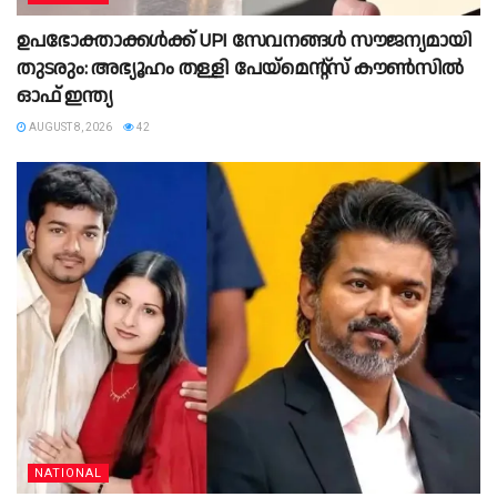
ഉപഭോക്താക്കൾക്ക് UPI സേവനങ്ങൾ സൗജന്യമായി
തുടരും: അഭ്യൂഹം തള്ളി പേയ്‌മെന്റ്സ് കൗൺസിൽ
ഓഫ് ഇന്ത്യ
AUGUST 8, 2026
42
NATIONAL