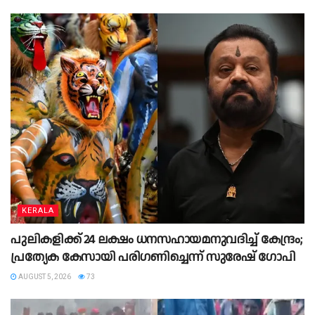
KERALA
പുലികളിക്ക് 24 ലക്ഷം ധനസഹായമനുവദിച്ച് കേന്ദ്രം;
പ്രത്യേക കേസായി പരിഗണിച്ചെന്ന് സുരേഷ് ഗോപി
AUGUST 5, 2026
73