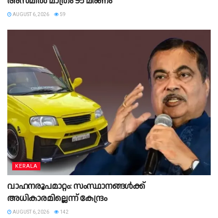
അസമിൽ മാത്രം 95 മരണം
AUGUST 6, 2026
59
KERALA
വാഹനരൂപമാറ്റം: സംസ്ഥാനങ്ങൾക്ക്
അധികാരമില്ലെന്ന് കേന്ദ്രം
AUGUST 6, 2026
142