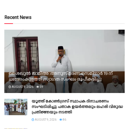
Recent News
ശൈഖുൽ ജാമിഅ :അനുസ്മരണ സെമിനാർ 19 ന്
ചങ്ങരംകുളത്ത് ,സ്വാഗത സംഘം രൂപീകരിച്ചു
AUGUST 9, 2026
59
യൂത്ത് കോൺഗ്രസ് സ്ഥാപക ദിനാചരണം
സംഘടിപ്പിച്ചു; പതാക ഉയർത്തലും ലഹരി വിരുദ്ധ
പ്രതിജ്ഞയും നടത്തി
AUGUST 9, 2026
86