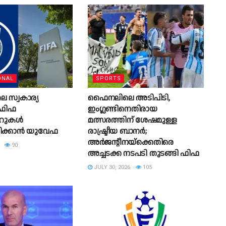
ONAL
SPORTS
 സ്വകാര്യ
ഫൈനലിലെ അടിപിടി,
 ഫിഫ
ഇംഗ്ലണ്ടിനെതിരായ
‍റുകൾ
മത്സരത്തിന് ശേഷമുള്ള
ിക്കാൻ യുവേഫ
രാഷ്ട്രീയ ബാനര്‍;
അര്‍ജന്റീനയ്‌ക്കെതിരെ
90
അച്ചടക്ക നടപടി തുടങ്ങി ഫിഫ
JULY 30, 2026
105