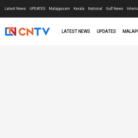
Latest News
UPDATES
Malappuram
Kerala
National
Gulf News
Intern
LATEST NEWS
UPDATES
MALAP