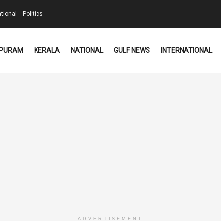
ational
Politics
PURAM
KERALA
NATIONAL
GULF NEWS
INTERNATIONAL
ADVERTISEMENT