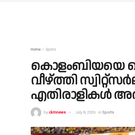
Home
Sports
കൊളംബിയയെ പെനാല്
വീഴ്ത്തി സ്വിറ്റ്സര്‍ല
എതിരാളികള്‍ അര്
by
ckmnews
July 8, 2026
in
Sports