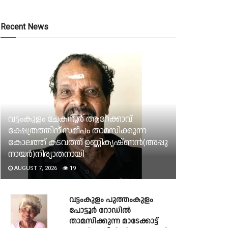
Recent News
വട്ടംകുളം ചേകനൂർ ആറേക്കാവ്
ക്ഷേത്രത്തിന് സമീപം താമസിക്കുന്ന
കോലത്ത് കടവത്ത് ഉണ്ണികൃഷ്ണൻ(അപ്പു
നായർ)നിര്യാതനായി
AUGUST 7, 2026
19
വട്ടംകുളം പുത്തംകുളം
പോട്ടൂർ റോഡിൽ
താമസിക്കുന്ന മാടേക്കാട്ട്