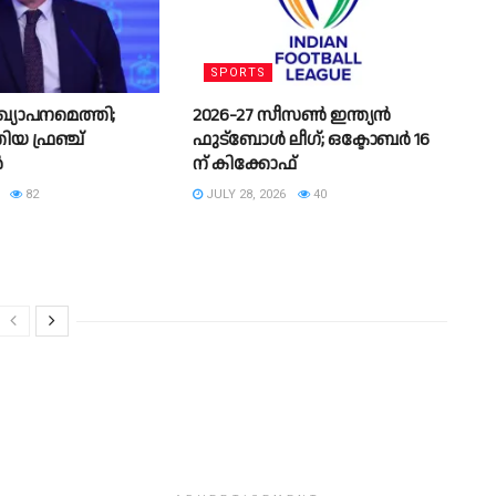
SPORTS
ഖ്യാപനമെത്തി;
2026-27 സീസൺ ഇന്ത്യൻ
യ ഫ്രഞ്ച്
ഫുട്ബോൾ ലീഗ്; ഒക്ടോബർ 16
ൻ
ന് കിക്കോഫ്
82
JULY 28, 2026
40