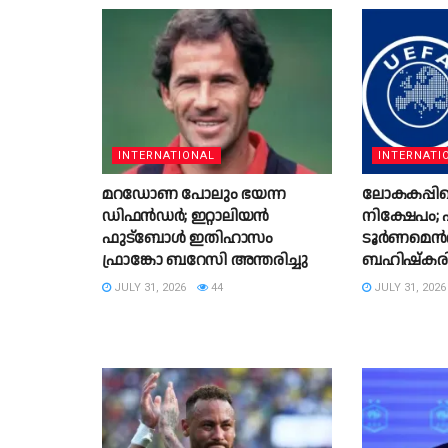
INTERNATIONAL
INTERNATI
മറഡോണ പോലും ഭയന്ന
ലോകകപ്പിലെ
ഡിഫൻഡർ; ഇറ്റാലിയൻ
നിക്ഷേപം;
ഫുട്ബോൾ ഇതിഹാസം
ടൂർണമെന്
ഫ്രാങ്കോ ബറേസി അന്തരിച്ചു
ബഹിഷ്‌കര
JULY 31, 2026
44
JULY 31, 2026