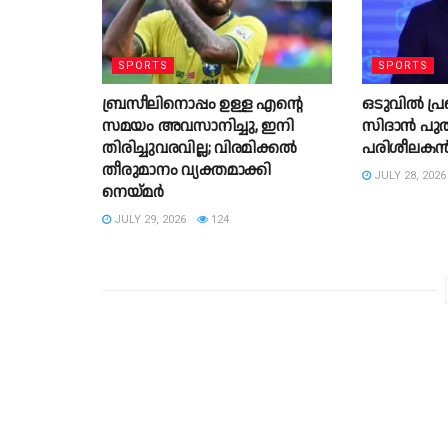
SPORTS
SPORTS
ബ്രസീലിനൊപ്പം ഉള്ള എന്റെ
ഒടുവിൽ പ്ര
സമയം അവസാനിച്ചു, ഇനി
സിദാൻ പുതി
തിരിച്ചുവരവില്ല; വിരമിക്കല്‍
പരിശീലക
തീരുമാനം വ്യക്തമാക്കി
JULY 28, 2026
നെയ്മർ
JULY 29, 2026
124