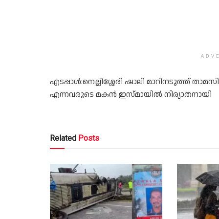
ADV
എടപ്പാള്‍:നെല്ലിശ്ശേരി ഷാലി മാറിനടുത്ത് താ
എന്നവരുടെ മകൻ ഇസ്മായിൽ നിര്യാതനായി
Related
Posts