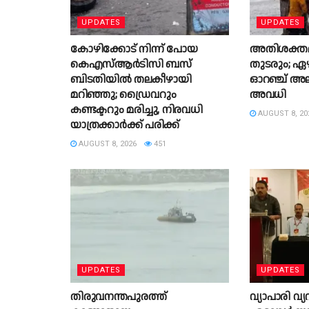
UPDATES
UPDATES
കോഴിക്കോട് നിന്ന് പോയ
അതിശക്തമ
കെഎസ്ആർടിസി ബസ്
തുടരും; ഏഴ
ബിടതിയിൽ തലകീഴായി
ഓറഞ്ച് അലർട
മറിഞ്ഞു; ഡ്രൈവറും
അവധി
കണ്ടക്ടറും മരിച്ചു, നിരവധി
AUGUST 8, 20
യാത്രക്കാർക്ക് പരിക്ക്
AUGUST 8, 2026
451
UPDATES
UPDATES
തിരുവനന്തപുരത്ത്
വ്യാപാരി വ