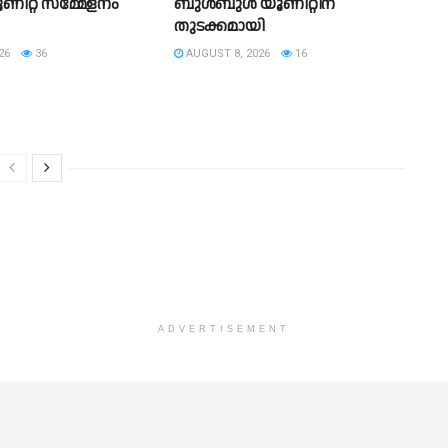
ണിറ്റ് സമ്മേളനം
ബുൾബുൾ യൂണിറ്റിന്
തുടക്കമായി
26
36
AUGUST 8, 2026
16
ADVERTISEMENT