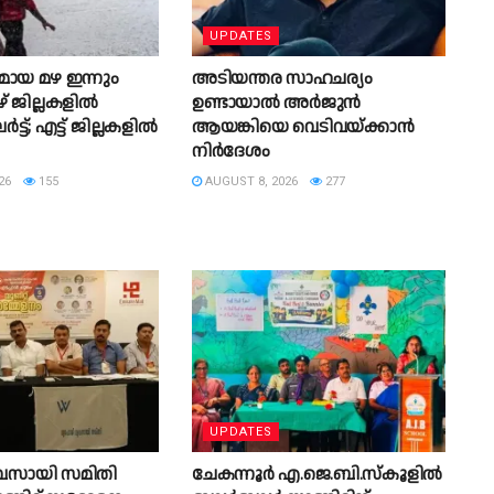
UPDATES
ായ മഴ ഇന്നും
അടിയന്തര സാഹചര്യം
് ജില്ലകളിൽ
ഉണ്ടായാല്‍ അര്‍ജുന്‍
്ട്; എട്ട് ജില്ലകളിൽ
ആയങ്കിയെ വെടിവയ്ക്കാന്‍
നിര്‍ദേശം
26
155
AUGUST 8, 2026
277
UPDATES
്യവസായി സമിതി
ചേകന്നൂർ എ.ജെ.ബി.സ്കൂളിൽ