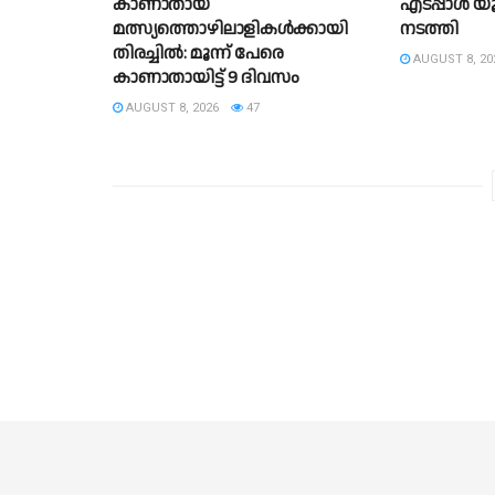
കാണാതായ
എടപ്പാൾ യൂ
മത്സ്യത്തൊഴിലാളികൾക്കായി
നടത്തി
തിരച്ചിൽ: മൂന്ന് പേരെ
AUGUST 8, 20
കാണാതായിട്ട് 9 ദിവസം
AUGUST 8, 2026
47