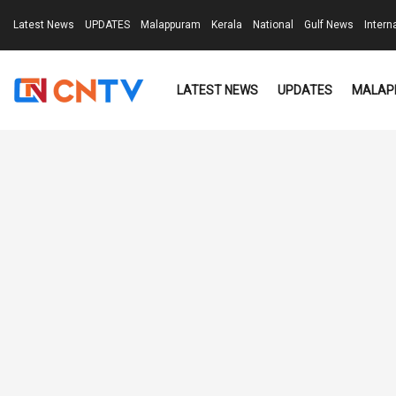
Latest News
UPDATES
Malappuram
Kerala
National
Gulf News
Intern
LATEST NEWS
UPDATES
MALAP