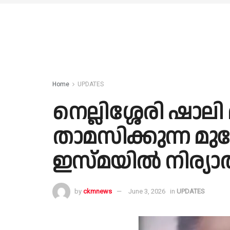
Home
UPDATES
നെല്ലിശ്ശേരി ഷാലി
താമസിക്കുന്ന മുണ
ഇസ്മയില്‍ നിര്യ
by
ckmnews
June 3, 2026
in
UPDATES