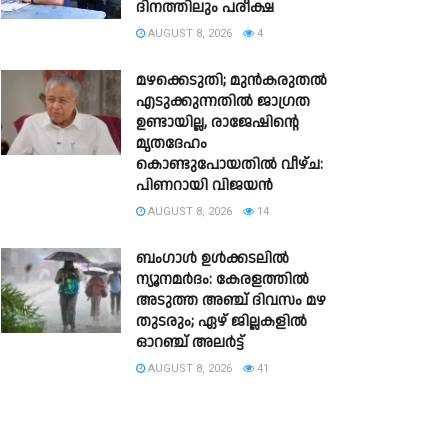
ദിനത്തിലും പരീക്ഷ
AUGUST 8, 2026
4
മഴക്കെടുതി; മുൻകരുതൽ
എടുക്കുന്നതിൽ ജാഗ്രത
ഉണ്ടായില്ല, രാജേഷിന്റെ
മൃതദേഹം
കൊണ്ടുപോയതിൽ വീഴ്ച:
പിണറായി വിജയൻ
AUGUST 8, 2026
14
ബംഗാൾ ഉൾക്കടലിൽ
ന്യൂനമർദം: കേരളത്തിൽ
അടുത്ത അഞ്ച് ദിവസം മഴ
തുടരും; ഏഴ് ജില്ലകളിൽ
ഓറഞ്ച് അലർട്ട്
AUGUST 8, 2026
41