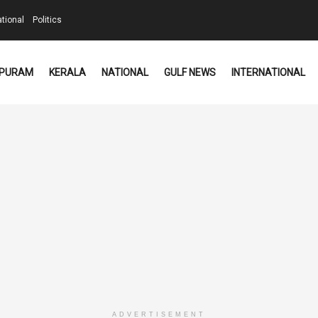
ational
Politics
PURAM
KERALA
NATIONAL
GULF NEWS
INTERNATIONAL
ADVERTISEMENT