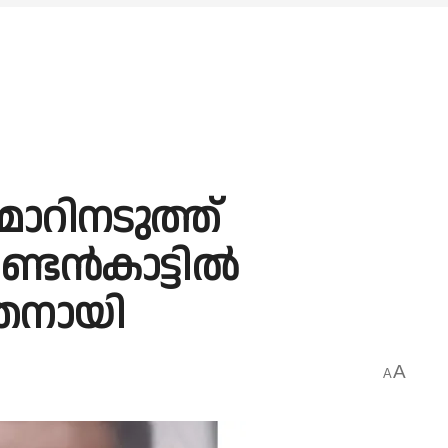
 മാറിനടുത്ത്
്ടേൻകാട്ടിൽ
ാതനായി
A
A