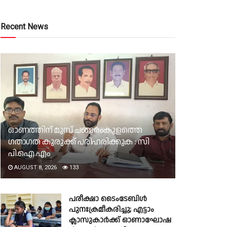
Recent News
ഓണത്തിന് മുമ്പ് ചങ്ങരംകുളത്തെ
ഗതാഗത കുരുക്ക് പരിഹരിക്കുക : സി
പി.ഐ.എം
AUGUST 8, 2026
133
പരീക്ഷാ ടൈംടേബിൾ
പുനഃക്രമീകരിച്ചു; എട്ടാം
ക്ലാസുകാർക്ക് ഓണാഘോഷ