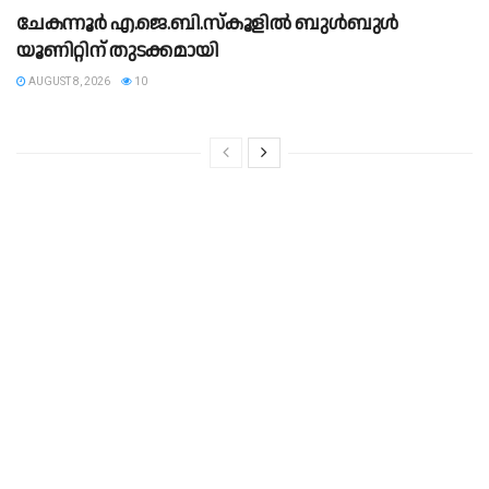
ചേകന്നൂർ എ.ജെ.ബി.സ്കൂളിൽ ബുൾബുൾ
യൂണിറ്റിന് തുടക്കമായി
AUGUST 8, 2026
10