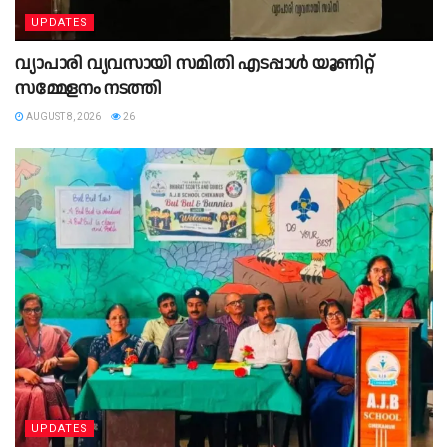
UPDATES
വ്യാപാരി വ്യവസായി സമിതി എടപ്പാൾ യൂണിറ്റ്
സമ്മേളനം നടത്തി
AUGUST 8, 2026
26
UPDATES