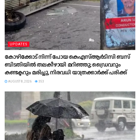
UPDATES
കോഴിക്കോട് നിന്ന് പോയ കെഎസ്ആർടിസി ബസ്
ബിടതിയിൽ തലകീഴായി മറിഞ്ഞു; ഡ്രൈവറും
കണ്ടക്ടറും മരിച്ചു, നിരവധി യാത്രക്കാർക്ക് പരിക്ക്
AUGUST 8, 2026
353