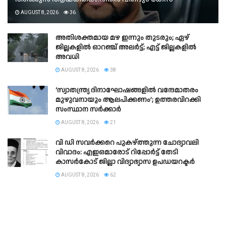
AUGUST 8, 2026
36
അതിശക്തമായ മഴ ഇന്നും തുടരും; ഏഴ്
ജില്ലകളിൽ ഓറഞ്ച് അലർട്ട്; എട്ട് ജില്ലകളിൽ
അവധി
AUGUST 8, 2026
38
‘സ്വാതന്ത്ര്യ ദിനാഘോഷങ്ങളിൽ വന്ദേമാതരം
മുഴുവനായും ആലപിക്കണം’; ഉത്തരവിറക്കി
സംസ്ഥാന സർക്കാർ
AUGUST 8, 2026
21
വി ഡി സവർക്കറെ പുകഴ്ത്തുന്ന ചോദ്യാവലി
വിവാദം: എഇഒമാരോട് റിപ്പോർട്ട് തേടി
കാസർകോട് ജില്ലാ വിദ്യാഭ്യാസ ഉപഡയറക്ടർ
AUGUST 8, 2026
62