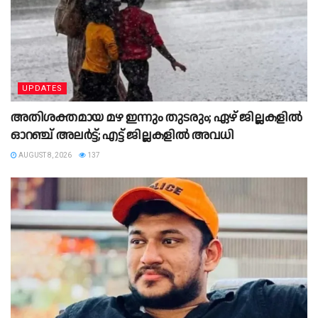
UPDATES
അതിശക്തമായ മഴ ഇന്നും തുടരും; ഏഴ് ജില്ലകളിൽ
ഓറഞ്ച് അലർട്ട്; എട്ട് ജില്ലകളിൽ അവധി
AUGUST 8, 2026
137