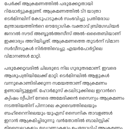
പേർക്ക് ആക്രമണത്തിൽ പരുക്കേറ്റതായി
റിപ്പോർട്ടുകളുണ്ട്. ആക്രമണത്തിൽ ടി1 യാത്രാ
ടെർമിനലിന് കേടുപാടുകൾ സംഭവിച്ചു. പ്രതിരോധ
മന്ത്രാലയത്തിന്‍റെ ഔദ്യോഗിക വക്താവ് ബ്രിഗേഡിയർ
ജനറൽ സൗദ് അബ്ദുൽഅസീസ് അൽ-ഒതൈബിയാണ്
ഇക്കാര്യം അറിയിച്ചത്. ആക്രമണത്തെ തുടർന്ന് വിമാന
സർവീസുകൾ നിർത്തിവെച്ചു. എയർപോർട്ടിലെ
വിമാനങ്ങൾ മാറ്റി.
പരുക്കേറ്റവരിൽ ചിലരുടെ നില ഗുരുതരമാണ്. ഇവരെ
ആശുപത്രിയിലേക്ക് മാറ്റി. ടെർമിനലിൽ ആളുകൾ
വന്നുകൊണ്ടിരിക്കുന്ന സമയത്താണ് ആക്രമണം
ഉണ്ടായിട്ടുള്ളത്. ഹോർമുസ് കടലിടുക്കിലെ ഇറാന്‍റെ
ക്വിഷം ദ്വീപിന് നേരെ അമേരിക്കൻ സൈന്യം ആക്രമണം
നടത്തിയതിന് പിന്നാലെ കുവൈത്തിലെയും
ബഹ്‌റൈനിലെയും യുഎസ് സൈനിക താവളങ്ങൾ
ഇറാൻ ആക്രമിച്ചിരുന്നു. വൻതോതിൽ ബാലിസ്റ്റിക്
മിസൈലുകളും ഡ്രോണുകളും ഉപയോഗിച്ച് ആക്രമണം