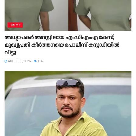
CRIME
അധ്യാപകർ അറസ്റ്റിലായ എംഡിഎംഎ കേസ്;
മുഖ്യപ്രതി കീർത്തനയെ പൊലീസ് കസ്റ്റഡിയിൽ
വിട്ടു
AUGUST 6, 2026
116