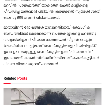
മറവിൽ പ്രായപൂർത്തിയാകാത്ത പെൺകുട്ടികളെ
പീഡിപ്പിച്ച മന്ത്രവാദി പിടിയിൽ. കടയ്ക്കൽ സ്വദേശി ശരത്
ബാബു (55) ആണ് പിടിയിലായത്.
മാതാവിൻ്റെ ദോഷങ്ങൾ മാറുന്നതിനായി ലൈംഗിക
ബന്ധത്തിലേർപ്പെടണമെന്ന് പെൺകുട്ടികളെ പറഞ്ഞു
വിശ്വസിപ്പിച്ചാണ് പീഡനം നടത്തിയത്. വീട്ടിൽ വെച്ചും
ലോഡ്ജിൽ വെച്ചുമാണ് പെൺകുട്ടികളെ പീഡിപ്പിച്ചത്.17
ഉം 13 ഉം വയസ്സുള്ള പെൺകുട്ടികളാണ് പീഡനത്തിന്
ഇരയായത്. കൗൺസിലിങ്ങിനിടയിലാണ് പെൺകുട്ടികൾ
പീഡന വിവരം തുറന്ന് പറഞ്ഞത്.
Related
Posts