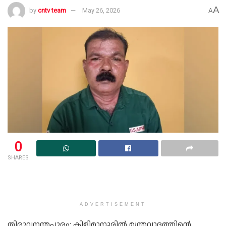
A
by
cntv team
May 26, 2026
A
0
SHARES
ADVERTISEMENT
തിരുവനന്തപുരം: കിളിമാനൂരിൽ മന്ത്രവാദത്തിൻ്റെ