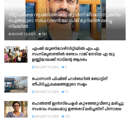
നീറ്റ് പരീക്ഷ റദ്ദാക്കിയതിനെ തുടർന്ന് ജീവനൊടുക്കിയ
ഐജയുടെ സഹോദരൻ ലോഡ്‌ജ് മുറിയിൽ മരിച്ച
നിലയിൽ
AUGUST 10, 2026
182
എംജി യൂണിവേഴ്സിറ്റിയിൽ എം.എ.
സംസ്കൃതത്തിൽ രണ്ടാം റാങ്ക് നേടിയ എ യു
ഉണ്ണിമായക്ക് നാടിന്റെ ആദരം
AUGUST 10, 2026
2
പൊന്നാനി ഫിഷിങ് ഹാര്‍ബറില്‍ ബോട്ടിന്
തീപിടിച്ചു,ലക്ഷങ്ങളുടെ നഷ്ടം
AUGUST 10, 2026
71
ഹെൽത്ത് ഇൻസ്പെക്ടർ കുഴഞ്ഞുവീണു മരിച്ചു;
സംഭവം സ്ഥലംമാറ്റ ഉത്തരവ് ലഭിച്ചതിന് പിന്നാലെ
AUGUST 10, 2026
151