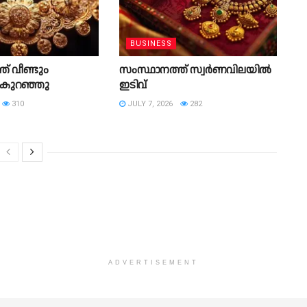
BUSINESS
് വീണ്ടും
സംസ്ഥാനത്ത് സ്വര്‍ണവിലയിൽ
ല കുറഞ്ഞു
ഇടിവ്
310
JULY 7, 2026
282
ADVERTISEMENT