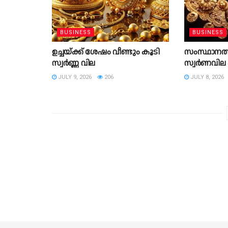
BUSINESS
BUSINESS
ഉച്ചയ്ക്ക് ശേഷം വീണ്ടും കൂടി
സംസ്ഥാനത്ത
സ്വർണ്ണ വില
സ്വര്‍ണവി
JULY 9, 2026
206
JULY 8, 2026