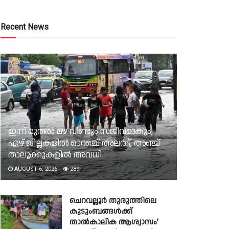
Recent News
ഇന്ന് മുതൽ മഴ വീണ്ടും സജീവമാകും,
ഏഴ് ജില്ലകളിൽ ഓറഞ്ച് അലർട്ട്, അഞ്ച്
താലൂക്കുകളിൽ അവധി
AUGUST 6, 2026
289
ചെറവല്ലൂർ തുരുത്തിലെ
കുടുംബങ്ങൾക്ക്
താൽകാലിക ആശ്വാസം’