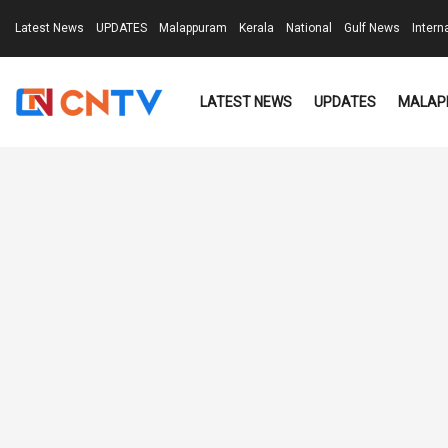
Latest News
UPDATES
Malappuram
Kerala
National
Gulf News
Intern
LATEST NEWS
UPDATES
MALAP