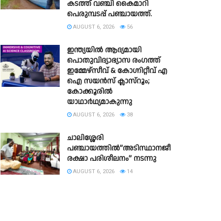
കടത്ത് വഞ്ചി കൈമാറി
പെരുമ്പടപ്പ് പഞ്ചായത്ത്.
AUGUST 6, 2026
56
ഇന്ത്യയിൽ ആദ്യമായി
പൊതുവിദ്യാഭ്യാസ രംഗത്ത്
ഇമ്മേഴ്സീവ് & കോഗ്നിറ്റീവ് എ
ഐ സയൻസ് ക്ലാസ്‌റൂം;
കോക്കൂരിൽ
യാഥാർഥ്യമാകുന്നു
AUGUST 6, 2026
38
ചാലിശ്ശേരി
പഞ്ചായത്തിൽ”അടിസ്ഥാനജീവൻ
രക്ഷാ പരിശീലനം” നടന്നു
AUGUST 6, 2026
14