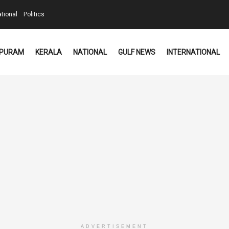
ational
Politics
PURAM
KERALA
NATIONAL
GULF NEWS
INTERNATIONAL
ADVERTISEMENT