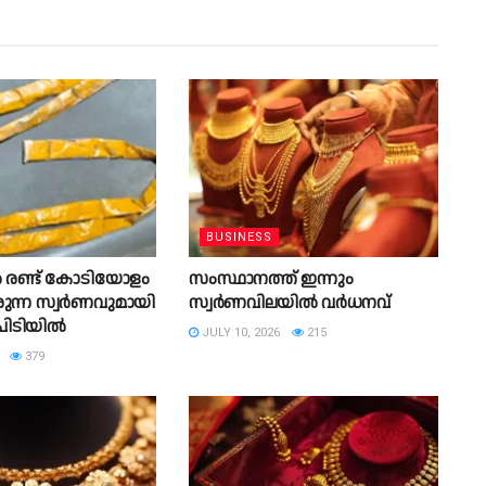
BUSINESS
 രണ്ട് കോടിയോളം
സംസ്ഥാനത്ത് ഇന്നും
രുന്ന സ്വർണവുമായി
സ്വർണവിലയിൽ വർധനവ്
പിടിയിൽ
JULY 10, 2026
215
379