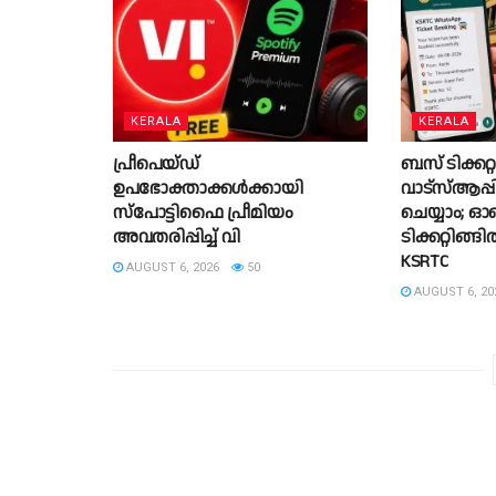
KERALA
KERALA
പ്രീപെയ്ഡ്
ബസ് ടിക്കറ
ഉപഭോക്താക്കൾക്കായി
വാട്‌സ്ആപ്പ
സ്പോട്ടിഫൈ പ്രീമിയം
ചെയ്യാം
അവതരിപ്പിച്ച് വി
ടിക്കറ്റി
KSRTC
AUGUST 6, 2026
50
AUGUST 6, 20