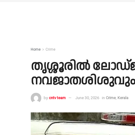
Home
Crime
തൃശ്ശൂരിൽ ലോഡ്
നവജാതശിശുവും മ
by
cntv team
June 30, 2026
in
Crime
,
Kerala