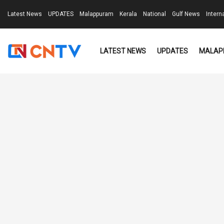
Latest News
UPDATES
Malappuram
Kerala
National
Gulf News
Intern
LATEST NEWS
UPDATES
MALAP