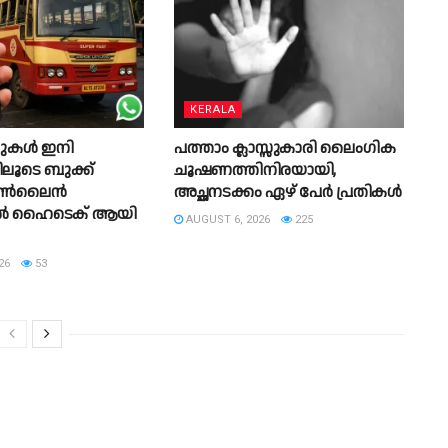
KERALA
്റുകൾ ഇനി
പത്താം ക്ലാസ്സുകാരി ലൈംഗിക
ിലൂടെ ബുക്ക്
ചൂഷണത്തിനിരയായി,
; ഓൺലൈൻ
അച്ഛനടക്കം ഏഴ് പേർ പ്രതികൾ
ങ്ങിൽ ഹൈടെക് ആയി
AUGUST 6, 2026
225
26
53