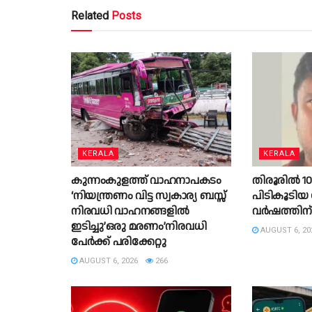
Related
Posts
KERALA
KERALA
കുന്നംകുളത്ത് വാഹനാപകടം
തിരൂരില്‍ 10,4
‘നിയന്ത്രണം വിട്ട സ്വകാര്യ ബസ്സ്
പിടികൂടിയ 
നിരവധി വാഹനങ്ങളില്‍
വർഷത്തിന് 
ഇടിച്ചു’ഒരു മരണം’നിരവധി
AUGUST 6, 20
പേര്‍ക്ക് പരിക്കേറ്റു
AUGUST 6, 2026
266