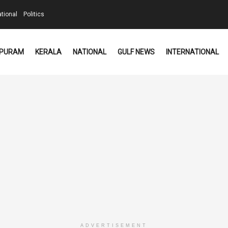
ational
Politics
PURAM
KERALA
NATIONAL
GULF NEWS
INTERNATIONAL
ADVERTISEMENT