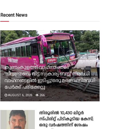
Recent News
കുന്നംകുളത്ത് വാഹനാപകടം
‘നിയന്ത്രണം വിട്ട സ്വകാര്യ ബസ്സ് നിരവധി
വാഹനങ്ങളില്‍ ഇടിച്ചു’ഒരു മരണം’നിരവധി
പേര്‍ക്ക് പരിക്കേറ്റു
AUGUST 6, 2026
266
തിരൂരില്‍ 10,430 ലിറ്റര്‍
സ്പിരിറ്റ് പിടികൂടിയ കേസ്;
ഒരു വർഷത്തിന് ശേഷം