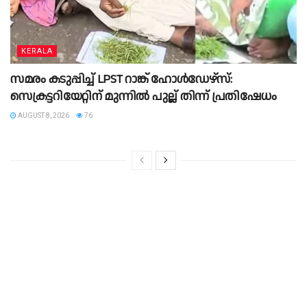
KERALA
സമരം കടുപ്പിച്ച് LPST റാങ്ക് ഹോൾഡേഴ്സ്:
സെക്രട്ടറിയേറ്റിന് മുന്നിൽ പുല്ല് തിന്ന് പ്രതിഷേധം
AUGUST 8, 2026
76