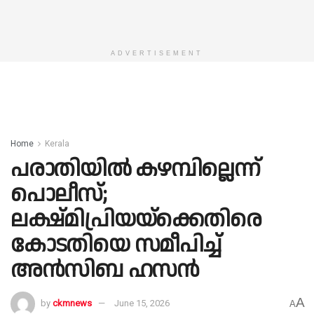
ADVERTISEMENT
Home
Kerala
പരാതിയില്‍ കഴമ്പില്ലെന്ന്
പൊലീസ്;
ലക്ഷ്മിപ്രിയയ്‌ക്കെതിരെ
കോടതിയെ സമീപിച്ച്
അന്‍സിബ ഹസന്‍
A
by
ckmnews
June 15, 2026
A