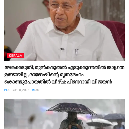
KERALA
മഴക്കെടുതി; മുൻകരുതൽ എടുക്കുന്നതിൽ ജാഗ്രത
ഉണ്ടായില്ല, രാജേഷിന്റെ മൃതദേഹം
കൊണ്ടുപോയതിൽ വീഴ്ച: പിണറായി വിജയൻ
AUGUST 8, 2026
30