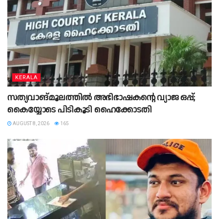
KERALA
സത്യവാങ്മൂലത്തില്‍ അഭിഭാഷകൻ്റെ വ്യാജ ഒപ്പ്;
കൈയ്യോടെ പിടികൂടി ഹൈക്കോടതി
AUGUST 8, 2026
165