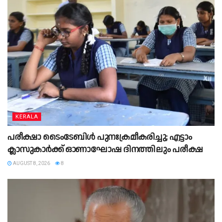
KERALA
പരീക്ഷാ ടൈംടേബിൾ പുനഃക്രമീകരിച്ചു; എട്ടാം
ക്ലാസുകാർക്ക് ഓണാഘോഷ ദിനത്തിലും പരീക്ഷ
AUGUST 8, 2026
8