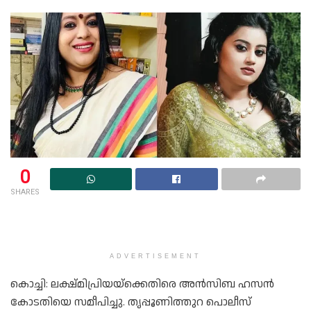
0
SHARES
ADVERTISEMENT
കൊച്ചി: ലക്ഷ്മിപ്രിയയ്‌ക്കെതിരെ അന്‍സിബ ഹസന്‍
കോടതിയെ സമീപിച്ചു. തൃപ്പൂണിത്തുറ പൊലീസ്