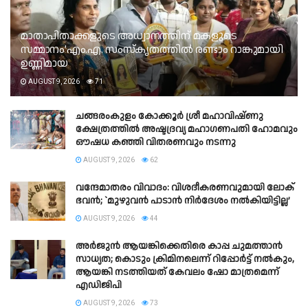
മാതാപിതാക്കളുടെ അധ്വാനത്തിന് മകളുടെ
സമ്മാനം’എം.എ. സംസ്കൃതത്തിൽ രണ്ടാം റാങ്കുമായി
ഉണ്ണിമായ
AUGUST 9, 2026
71
ചങ്ങരംകുളം കോക്കൂർ ശ്രീ മഹാവിഷ്ണു
ക്ഷേത്രത്തിൽ അഷ്ടദ്രവ്യ മഹാഗണപതി ഹോമവും
ഔഷധ കഞ്ഞി വിതരണവും നടന്നു
AUGUST 9, 2026
62
വന്ദേമാതരം വിവാദം: വിശദീകരണവുമായി ലോക്
ഭവൻ; `മുഴുവൻ പാടാൻ നിർദേശം നൽകിയിട്ടില്ല’
AUGUST 9, 2026
44
അർജുൻ ആയങ്കിക്കെതിരെ കാപ്പ ചുമത്താൻ
സാധ്യത; കൊടും ക്രിമിനലെന്ന് റിപ്പോർട്ട് നൽകും,
ആയങ്കി നടത്തിയത് കേവലം ഷോ മാത്രമെന്ന്
എഡിജിപി
AUGUST 9, 2026
73