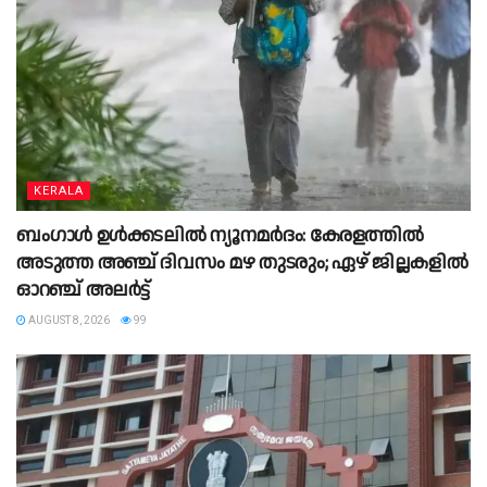
KERALA
ബംഗാൾ ഉൾക്കടലിൽ ന്യൂനമർദം: കേരളത്തിൽ
അടുത്ത അഞ്ച് ദിവസം മഴ തുടരും; ഏഴ് ജില്ലകളിൽ
ഓറഞ്ച് അലർട്ട്
AUGUST 8, 2026
99