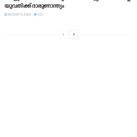
യു​വ​തി​ക്ക് ദാ​രു​ണാ​ന്ത്യം
AUGUST 6, 2026
222