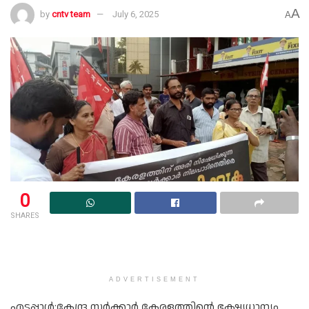
A
by
cntv team
July 6, 2025
A
0
SHARES
ADVERTISEMENT
എടപ്പാൾ:കേന്ദ്ര സർക്കാർ കേരളത്തിൻ്റെ ഭക്ഷ്യധാന്യം