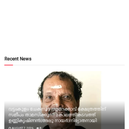
Recent News
വട്ടംകുളം ചേകനൂർ ആറേക്കാവ് ക്ഷേത്രത്തിന്
സമീപം താമസിക്കുന്ന കോലത്ത് കടവത്ത്
ഉണ്ണികൃഷ്ണൻ(അപ്പു നായർ)നിര്യാതനായി
AUGUST 7, 2026
8