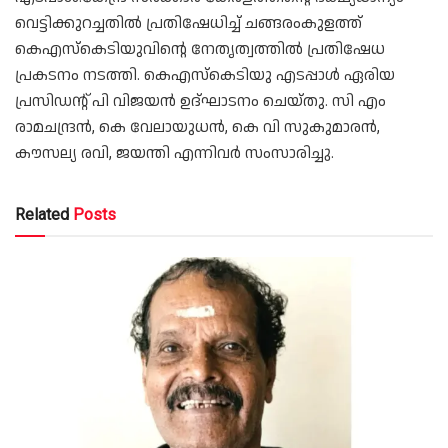
വെട്ടിക്കുറച്ചതിൽ പ്രതിഷേധിച്ച് ചങ്ങരംകുളത്ത്
കെഎസ്കെടിയുവിൻ്റെ നേതൃത്വത്തിൽ പ്രതിഷേധ
പ്രകടനം നടത്തി. കെഎസ്കെടിയു എടപ്പാൾ ഏരിയ
പ്രസിഡൻ്റ് പി വിജയൻ ഉദ്ഘാടനം ചെയ്തു. സി എം
രാമചന്ദ്രൻ, കെ വേലായുധൻ, കെ വി സുകുമാരൻ,
കൗസല്യ രവി, ജയന്തി എന്നിവർ സംസാരിച്ചു.
Related
Posts