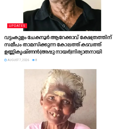
UPDATES
വട്ടംകുളം ചേകനൂർ ആറേക്കാവ് ക്ഷേത്രത്തിന്
സമീപം താമസിക്കുന്ന കോലത്ത് കടവത്ത്
ഉണ്ണികൃഷ്ണൻ(അപ്പു നായർ)നിര്യാതനായി
AUGUST 7, 2026
8