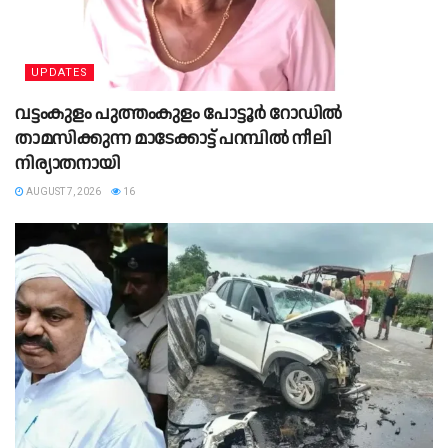
UPDATES
വട്ടംകുളം പുത്തംകുളം പോട്ടൂർ റോഡിൽ
താമസിക്കുന്ന മാടേക്കാട്ട് പറമ്പിൽ നീലി
നിര്യാതനായി
AUGUST 7, 2026
16