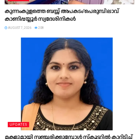
കുന്നംകുളത്തെ ബസ്സ് അപകടം’പെരുമ്പിലാവ്
കാണിപ്പയ്യൂര്‍ സ്വദേശിനികള്‍
AUGUST 7, 2026
208
UPDATES
മ​ക​ളു​മാ​യി സ​ഞ്ച​രി​ക്കു​മ്പോ​ള്‍ സ്‌​കൂ​ട്ട​റി​ല്‍ കാ​റി​ടി​ച്ച്