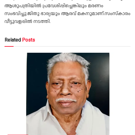
ആശുപത്രിയിൽ പ്രവേശിപ്പിച്ചെങ്കിലും മരണം
സംഭവിച്ചു.ജിതു ഭാര്യയും ആരവ് മകനുമാണ്.സംസ്‌കാരം
വീട്ടുവളപ്പില്‍ നടത്തി.
Related
Posts