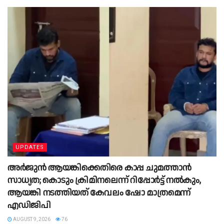
UPDATES
അർജുൻ ആയങ്കിക്കെതിരെ കാപ്പ ചുമത്താൻ
സാധ്യത; കൊടും ക്രിമിനലെന്ന് റിപ്പോർട്ട് നൽകും,
ആയങ്കി നടത്തിയത് കേവലം ഷോ മാത്രമെന്ന്
എഡിജിപി
AUGUST 9, 2026
76