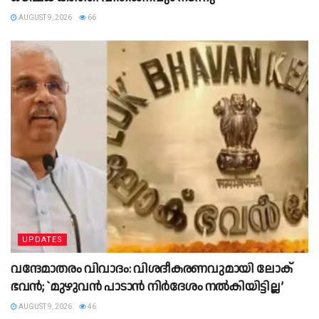
AUGUST 9, 2026
66
UPDATES
വന്ദേമാതരം വിവാദം: വിശദീകരണവുമായി ലോക്
ഭവൻ; `മുഴുവൻ പാടാൻ നിർദേശം നൽകിയിട്ടില്ല’
AUGUST 9, 2026
46