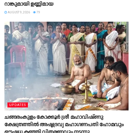
റാങ്കുമായി ഉണ്ണിമായ
AUGUST 9, 2026
79
UPDATES
ചങ്ങരംകുളം കോക്കൂർ ശ്രീ മഹാവിഷ്ണു
ക്ഷേത്രത്തിൽ അഷ്ടദ്രവ്യ മഹാഗണപതി ഹോമവും
ഔഷധ കഞ്ഞി വിതരണവും നടന്നു