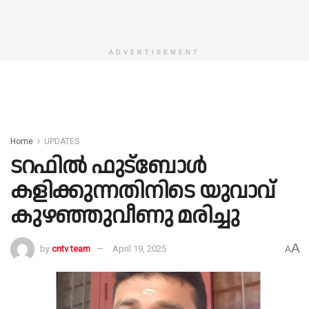
ADVERTISEMENT
Home
UPDATES
ടറഫിൽ ഫുട്ബോൾ
കളിക്കുന്നതിനിടെ യുവാവ്
കുഴഞ്ഞുവീണു മരിച്ചു
A
by
cntv team
April 19, 2025
A