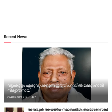
Recent News
വട്ടംകുളം എരുവപ്രക്കുന്ന് ഇത്തിപറമ്പിൽ മമ്മു ഹാജി
നിര്യാതനായി
AUGUST 9, 2026
2
അർജുൻ ആയങ്കിയ റിമാൻഡിൽ; തലശേരി സബ്