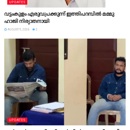
UPDATES
വട്ടംകുളം എരുവപ്രക്കുന്ന് ഇത്തിപറമ്പിൽ മമ്മു
ഹാജി നിര്യാതനായി
AUGUST 9, 2026
2
UPDATES