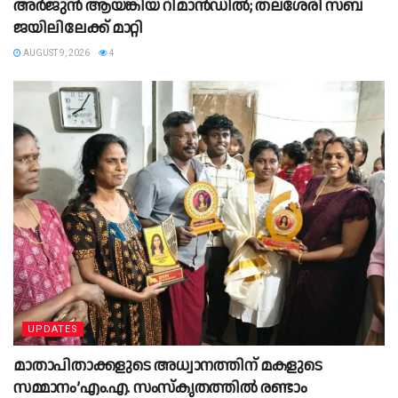
അർജുൻ ആയങ്കിയ റിമാൻഡിൽ; തലശേരി സബ്
ജയിലിലേക്ക് മാറ്റി
AUGUST 9, 2026
4
UPDATES
മാതാപിതാക്കളുടെ അധ്വാനത്തിന് മകളുടെ
സമ്മാനം’എം.എ. സംസ്കൃതത്തിൽ രണ്ടാം