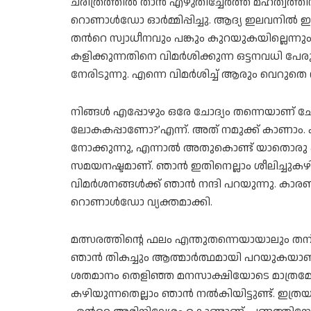
ചരിത്രത്തിൽ താൻ എഴുതിച്ചേർത്ത മഹത്വത്തിന
റൊണാള്‍ഡോ ഓർമ്മിപ്പിച്ചു. ആദ്യ ഇലവനിൽ ഇല
തന്‍റെ സ്വാധീനവും പങ്കും കുറയുകയില്ലെന്
കളിക്കുന്നതിനെ വിമർശിക്കുന്ന ഒട്ടനവധി പ
നേരിടുന്നു. എന്നെ വിമർശിച്ച് ആരും വെ
നിങ്ങൾ എപ്പോഴും ഒരേ ചോദ്യം തന്നെയാണ് ച
ലോകകപ്പാണോ?’എന്ന്. അത് നമുക്ക് കാണാം.
നോക്കുന്നു, എന്നാൽ അതുകൊണ്ട് യാതൊരു കാര
സമയനഷ്ടമാണ്. ഞാൻ ഇതിനെല്ലാം ശീലിച്ചുകഴിഞ
വിമർശനങ്ങൾക്ക് ഞാൻ നന്ദി പറയുന്നു. കാ
റൊണാൾഡോ വ്യക്തമാക്കി.
മത്സരത്തിന്റെ ഫലം എന്തുതന്നെയായാലും തനിക്ക്
ഞാൻ തികച്ചും ആത്മാർത്ഥമായി പറയുകയാണ്, മത്
ശതമാനം തെളിഞ്ഞ മനസാക്ഷിയോടെ മാത്രമേ
കഴിയുന്നതെല്ലാം ഞാൻ നൽകിയിട്ടുണ്ട്. ഇത