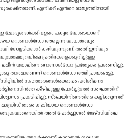
റ്റ് ആവശ്യങ്ങൾക്കോ വേണ്ടിയല്ല ഞാൻ
സുരക്ഷിതമാണ്. എനിക്ക് എന്‍റെ രാജ്യത്തിനായി
്ചുള്ള ചോദ്യങ്ങൾക്ക് വളരെ പക്വതയോടെയാണ്
യ റൊണാൾഡോ അല്ലെന്ന യാഥാർത്ഥ്യം
നായി ഗോളടിക്കാൻ കഴിയുന്നുണ്ട്. അത് ഇനിയും
 യുവതലമുറയിലെ പ്രതിഭകളെക്കുറിച്ചുള്ള
യം ലമീൻ യമാലിനെ റൊണാൾഡോ പ്രത്യേകം പ്രശംസിച്ചു.
രു താരമാണെന്ന് റൊണാൾഡോ അഭിപ്രായപ്പെട്ടു.
സിറ്റിയിൽ സഹതാരങ്ങൾക്കൊപ്പം പരിശീലനം
്ടിനെസിന്‍റെ കീഴിലുള്ള പോർച്ചുഗൽ സംഘത്തിന്
ാസം പ്രകടിപ്പിച്ചു. സ്പെയിനിനെതിരെ കളിക്കുന്നത്
യൽ മാഡ്രിഡ് താരം കൂടിയായ റൊണാള്‍ഡോ
റങ്ങുകയാണെങ്കിൽ അത് പോർച്ചുഗൽ ജേഴ്സിയിലെ
മത്സരത്തിൽ അവർക്കാണ് കൂടുതൽ സാധ്യത