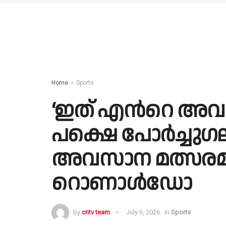
Home
Sports
‘ഇത് എന്‍റെ അവ
പക്ഷെ പോര്‍ച്ചുഗ
അവസാന മത്സരമല്ല
റൊണാൾഡോ
by
cntv team
July 6, 2026
in
Sports