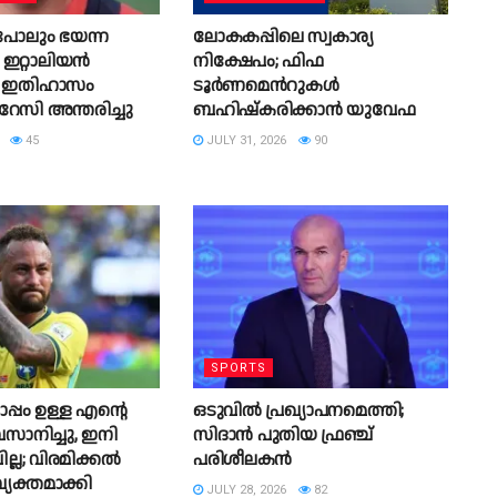
ോലും ഭയന്ന
ലോകകപ്പിലെ സ്വകാര്യ
ഇറ്റാലിയൻ
നിക്ഷേപം; ഫിഫ
 ഇതിഹാസം
ടൂർണമെന്‍റുകൾ
റേസി അന്തരിച്ചു
ബഹിഷ്‌കരിക്കാൻ യുവേഫ
45
JULY 31, 2026
90
SPORTS
്പം ഉള്ള എന്റെ
ഒടുവിൽ പ്രഖ്യാപനമെത്തി;
ാനിച്ചു, ഇനി
സിദാൻ പുതിയ ഫ്രഞ്ച്
ല്ല; വിരമിക്കല്‍
പരിശീലകൻ
്യക്തമാക്കി
JULY 28, 2026
82