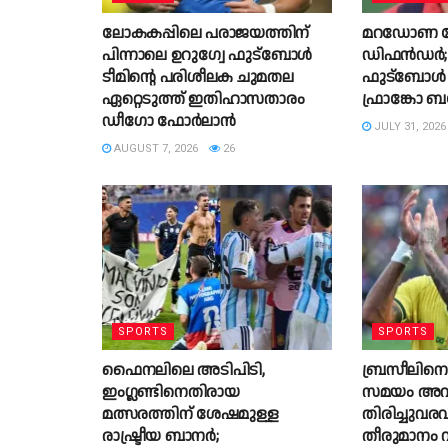
ലോകകപ്പിലെ പരാജയത്തിന്
മറഡോണ പ
പിന്നാലെ ഉറുഗ്വേ ഫുട്ബോൾ
ഡിഫൻഡർ; 
ടീമിന്റെ പരിശീലക ചുമതല
ഫുട്ബോൾ
ഏറ്റെടുത്ത് ഇതിഹാസതാരം
ഫ്രാങ്കോ ബ
ഡീഗോ ഫോർലാൻ
JULY 31, 2026
AUGUST 7, 2026
26
SPORTS
SPORTS
ഫൈനലിലെ അടിപിടി,
ബ്രസീലിനൊപ
ഇംഗ്ലണ്ടിനെതിരായ
സമയം അവസ
മത്സരത്തിന് ശേഷമുള്ള
തിരിച്ചുവരവി
രാഷ്ട്രീയ ബാനര്‍;
തീരുമാനം വ