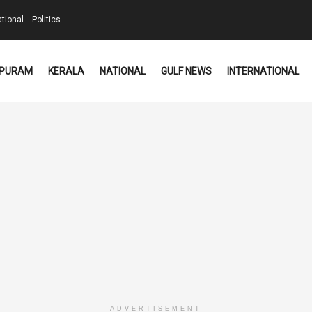
ational
Politics
PURAM
KERALA
NATIONAL
GULF NEWS
INTERNATIONAL
ADVERTISEMENT