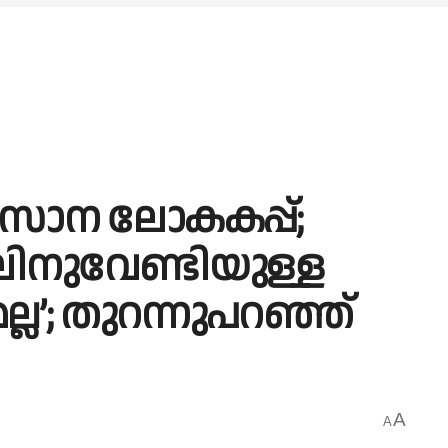
സാന ലോകകപ്പ്;
ലിനുവേണ്ടിയുള്ള
’; തുറന്നുപറഞ്ഞ്
A
A