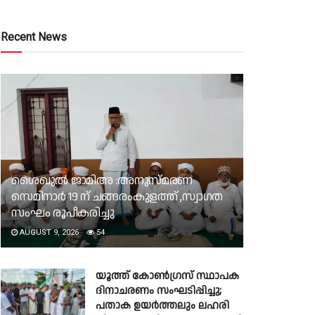
Recent News
ശൈഖുൽ ജാമിഅ :അനുസ്മരണ
സെമിനാർ 19 ന് ചങ്ങരംകുളത്ത് ,സ്വാഗത
സംഘം രൂപീകരിച്ചു
AUGUST 9, 2026
54
യൂത്ത് കോൺഗ്രസ് സ്ഥാപക
ദിനാചരണം സംഘടിപ്പിച്ചു;
പതാക ഉയർത്തലും ലഹരി