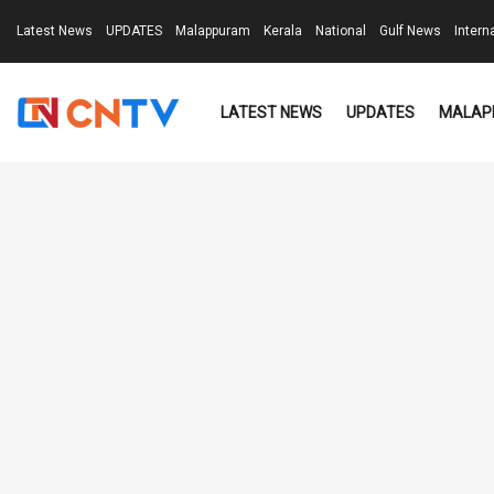
Latest News
UPDATES
Malappuram
Kerala
National
Gulf News
Intern
LATEST NEWS
UPDATES
MALAP