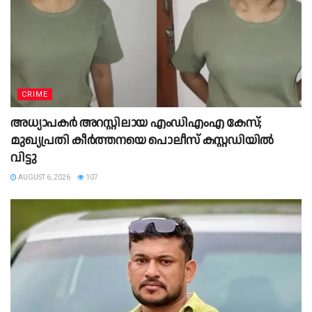
CRIME
അധ്യാപകർ അറസ്റ്റിലായ എംഡിഎംഎ കേസ്;
മുഖ്യപ്രതി കീർത്തനയെ പൊലീസ് കസ്റ്റഡിയിൽ
വിട്ടു
AUGUST 6, 2026
107