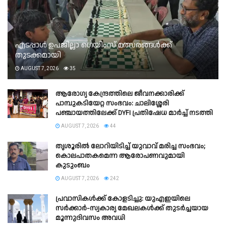
എടപ്പാൾ ഉപജില്ലാ ഗെയിംസ് മത്സരങ്ങൾക്ക്
തുടക്കമായി
AUGUST 7, 2026
35
ആരോഗ്യ കേന്ദ്രത്തിലെ ജീവനക്കാരിക്ക്
പാമ്പുകടിയേറ്റ സംഭവം: ചാലിശ്ശേരി
പഞ്ചായത്തിലേക്ക് DYFI പ്രതിഷേധ മാർച്ച് നടത്തി​
AUGUST 7, 2026
44
തൃശൂരിൽ ലോറിയിടിച്ച് യുവാവ് മരിച്ച സംഭവം;
കൊലപാതകമെന്ന ആരോപണവുമായി
കുടുംബം
AUGUST 7, 2026
242
പ്രവാസികൾക്ക് കോളടിച്ചു: യുഎഇയിലെ
സർക്കാർ-സ്വകാര്യ മേഖലകൾക്ക് തുടർച്ചയായ
മൂന്നുദിവസം അവധി