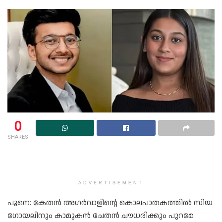
0
SHARES
ADVERTISEMENT
പൂനെ: കേതൻ അഗർവാളിന്റെ കൊലപാതകത്തിൽ സിയ
ഗോയലിനും കാമുകൻ ചേതൻ ചൗധരിക്കും പുറമേ