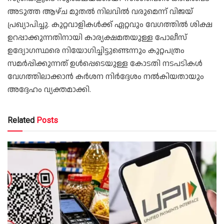
അടുത്ത ആഴ്ച മുതൽ നിലവിൽ വരുമെന്ന് വിജയ്
പ്രഖ്യാപിച്ചു. കുറ്റവാളികൾക്ക് ഏറ്റവും വേഗത്തിൽ ശിക്ഷ
ഉറപ്പാക്കുന്നതിനായി കാര്യക്ഷമതയുള്ള പോലീസ്
ഉദ്യോഗസ്ഥരെ നിയോഗിച്ചിട്ടുണ്ടെന്നും കുറ്റപത്രം
സമർപ്പിക്കുന്നത് ഉൾപ്പെടെയുള്ള കോടതി നടപടികൾ
വേഗത്തിലാക്കാൻ കർശന നിർദ്ദേശം നൽകിയതായും
അദ്ദേഹം വ്യക്തമാക്കി.
Related
Posts