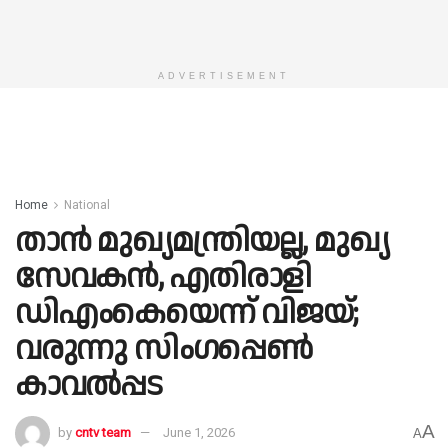
ADVERTISEMENT
Home
National
താൻ മുഖ്യമന്ത്രിയല്ല, മുഖ്യ
സേവകൻ, എതിരാളി
ഡിഎംകെയെന്ന് വിജയ്;
വരുന്നു സിംഗപ്പെൺ
കാവൽപ്പട
A
by
cntv team
June 1, 2026
A