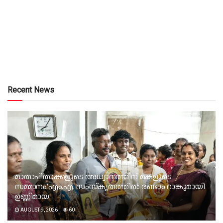
Recent News
മാതാപിതാക്കളുടെ അധ്വാനത്തിന് മകളുടെ
സമ്മാനം’എം.എ. സംസ്കൃതത്തിൽ രണ്ടാം റാങ്കുമായി
ഉണ്ണിമായ
AUGUST 9, 2026
60