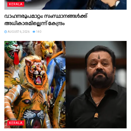
KERALA
വാഹനരൂപമാറ്റം: സംസ്ഥാനങ്ങൾക്ക്
അധികാരമില്ലെന്ന് കേന്ദ്രം
AUGUST 6, 2026
140
KERALA