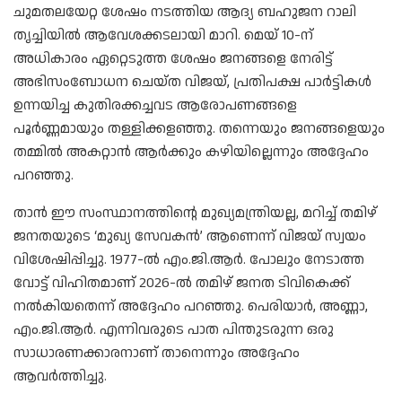
ചുമതലയേറ്റ ശേഷം നടത്തിയ ആദ്യ ബഹുജന റാലി
തൃച്ചിയിൽ ആവേശക്കടലായി മാറി. മെയ് 10-ന്
അധികാരം ഏറ്റെടുത്ത ശേഷം ജനങ്ങളെ നേരിട്ട്
അഭിസംബോധന ചെയ്ത വിജയ്, പ്രതിപക്ഷ പാർട്ടികൾ
ഉന്നയിച്ച കുതിരക്കച്ചവട ആരോപണങ്ങളെ
പൂർണ്ണമായും തള്ളിക്കളഞ്ഞു. തന്നെയും ജനങ്ങളെയും
തമ്മിൽ അകറ്റാൻ ആർക്കും കഴിയില്ലെന്നും അദ്ദേഹം
പറഞ്ഞു.
താൻ ഈ സംസ്ഥാനത്തിന്റെ മുഖ്യമന്ത്രിയല്ല, മറിച്ച് തമിഴ്
ജനതയുടെ ‘മുഖ്യ സേവകൻ’ ആണെന്ന് വിജയ് സ്വയം
വിശേഷിപ്പിച്ചു. 1977-ൽ എം.ജി.ആർ. പോലും നേടാത്ത
വോട്ട് വിഹിതമാണ് 2026-ൽ തമിഴ് ജനത ടിവികെക്ക്
നൽകിയതെന്ന് അദ്ദേഹം പറഞ്ഞു. പെരിയാർ, അണ്ണാ,
എം.ജി.ആർ. എന്നിവരുടെ പാത പിന്തുടരുന്ന ഒരു
സാധാരണക്കാരനാണ് താനെന്നും അദ്ദേഹം
ആവർത്തിച്ചു.