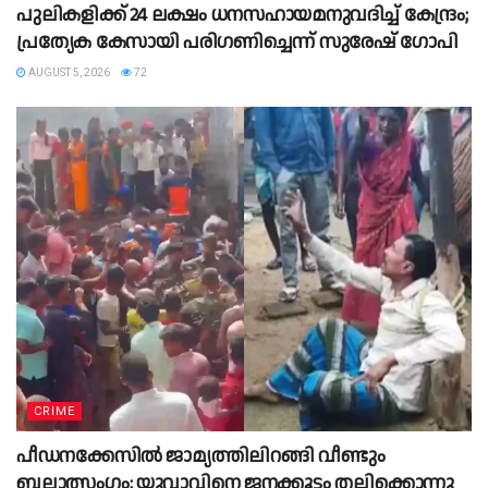
പുലികളിക്ക് 24 ലക്ഷം ധനസഹായമനുവദിച്ച് കേന്ദ്രം;
പ്രത്യേക കേസായി പരിഗണിച്ചെന്ന് സുരേഷ് ഗോപി
AUGUST 5, 2026
72
CRIME
പീഡനക്കേസിൽ ജാമ്യത്തിലിറങ്ങി വീണ്ടും
ബലാത്സംഗം; യുവാവിനെ ജനക്കൂട്ടം തല്ലിക്കൊന്നു