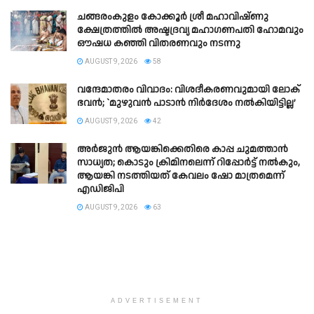
ചങ്ങരംകുളം കോക്കൂർ ശ്രീ മഹാവിഷ്ണു
ക്ഷേത്രത്തിൽ അഷ്ടദ്രവ്യ മഹാഗണപതി ഹോമവും
ഔഷധ കഞ്ഞി വിതരണവും നടന്നു
AUGUST 9, 2026
58
വന്ദേമാതരം വിവാദം: വിശദീകരണവുമായി ലോക്
ഭവൻ; `മുഴുവൻ പാടാൻ നിർദേശം നൽകിയിട്ടില്ല’
AUGUST 9, 2026
42
അർജുൻ ആയങ്കിക്കെതിരെ കാപ്പ ചുമത്താൻ
സാധ്യത; കൊടും ക്രിമിനലെന്ന് റിപ്പോർട്ട് നൽകും,
ആയങ്കി നടത്തിയത് കേവലം ഷോ മാത്രമെന്ന്
എഡിജിപി
AUGUST 9, 2026
63
ADVERTISEMENT