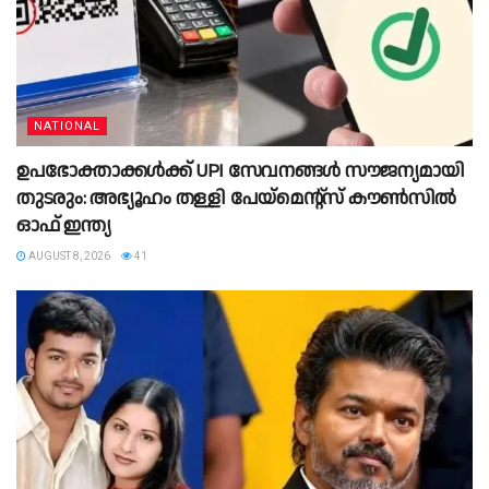
NATIONAL
ഉപഭോക്താക്കൾക്ക് UPI സേവനങ്ങൾ സൗജന്യമായി
തുടരും: അഭ്യൂഹം തള്ളി പേയ്‌മെന്റ്സ് കൗൺസിൽ
ഓഫ് ഇന്ത്യ
AUGUST 8, 2026
41