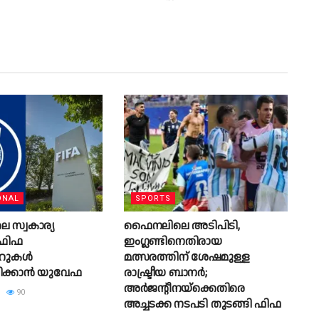
ONAL
SPORTS
 സ്വകാര്യ
ഫൈനലിലെ അടിപിടി,
 ഫിഫ
ഇംഗ്ലണ്ടിനെതിരായ
‍റുകൾ
മത്സരത്തിന് ശേഷമുള്ള
ിക്കാൻ യുവേഫ
രാഷ്ട്രീയ ബാനര്‍;
അര്‍ജന്റീനയ്‌ക്കെതിരെ
90
അച്ചടക്ക നടപടി തുടങ്ങി ഫിഫ