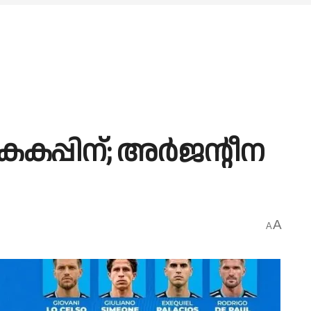
പ്പിന്; അര്‍ജന്റീന
A
A