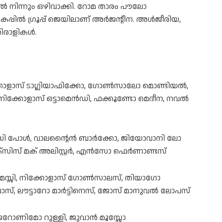
ൽ നിന്നും ഒഴിവാക്കി. റോമ താരം പൗലോ
കപ്പിൽ ഗ്രൂപ്പ് ജെയിലാണ് അർജന്റീന. അൾജീരിയ,
തിരാളികൾ.
കോളാസ് ടാഗ്ലിയാഫിക്കോ, ഗോൺസാലോ മൊണ്ടിയൽ,
ോ, നിക്കോളാസ് ഒട്ടാമെൻഡി, ഫക്കൂണ്ടോ മെദീന, നവൽ
ോ ഡി പോൾ, വാലന്റൈൻ ബാർക്കോ, ജിയോവാനി ലോ
സ് മക് അലിസ്റ്റർ, എൻസോ ഫെർണാണ്ടസ്
െസ്സി, നിക്കോളാസ് ഗോൺസാലസ്, തിയാഗോ
 ലൗട്ടാറോ മാർട്ടിനെസ്, ജോസ് മാനുവൽ ലോപസ്
െറോണിമോ റുള്ളി, ജുവാൻ മൂസ്സോ