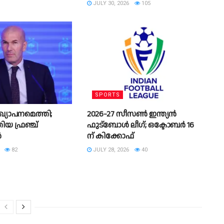
JULY 30, 2026
105
SPORTS
ഖ്യാപനമെത്തി;
2026-27 സീസൺ ഇന്ത്യൻ
യ ഫ്രഞ്ച്
ഫുട്ബോൾ ലീഗ്; ഒക്ടോബർ 16
ൻ
ന് കിക്കോഫ്
82
JULY 28, 2026
40