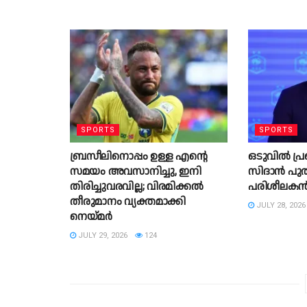
SPORTS
SPORTS
ബ്രസീലിനൊപ്പം ഉള്ള എന്റെ
ഒടുവിൽ പ്ര
സമയം അവസാനിച്ചു, ഇനി
സിദാൻ പുതി
തിരിച്ചുവരവില്ല; വിരമിക്കല്‍
പരിശീലക
തീരുമാനം വ്യക്തമാക്കി
JULY 28, 2026
നെയ്മർ
JULY 29, 2026
124