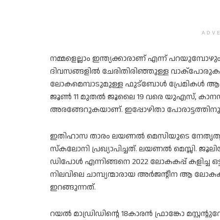
ADV
നമ്മളെല്ലാം ഇന്ത്യക്കാരാണ് എന്ന് പറയുമ്പോഴു
ദിവസങ്ങളിൽ ചേരിതിരിഞ്ഞുള്ള വാക്പോരു
ലോകമെമ്പാടുമുള്ള ഫുട്‌ബോൾ പ്രേമികൾ ആക
ജൂൺ 11 മുതൽ ജൂലൈ 19 വരെ യുഎസ്, കാനഡ, 
അരങ്ങേറുകയാണ്. ഇപ്പോഴിതാ പോരാട്ടത്തിനുള്
ഇതിഹാസ താരം ലയണൽ മെസിയുടെ നേതൃത്വ
സ്‌കലോനി പ്രഖ്യാപിച്ചത്. ലയണൽ മെസ്സി. ജ
ഡിപോൾ എന്നിങ്ങനെ 2022 ലോകകപ്പ് കളിച്ച ഒട
നിലവിലെ ചാമ്പ്യന്മാരായ അർജന്റീന ആ ലോ
ഇറങ്ങുന്നത്.
റയൽ മാഡ്രിഡിന്റെ 18കാരൻ ഫ്രാങ്കോ മസ്റ്റന്റു