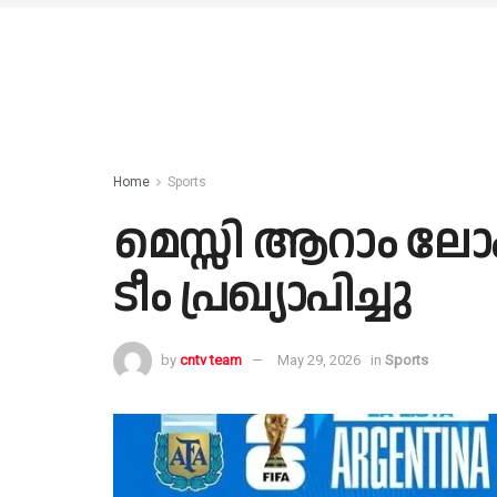
Home
Sports
മെസ്സി ആറാം ലോകക
ടീം പ്രഖ്യാപിച്ചു
by
cntv team
May 29, 2026
in
Sports