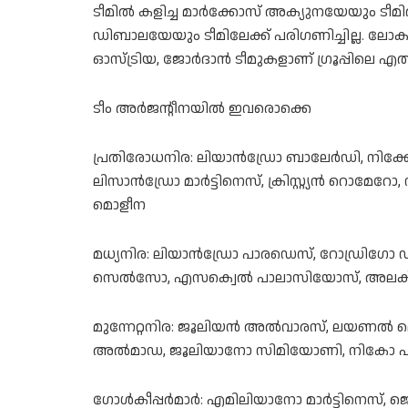
ടീമിൽ കളിച്ച മാർക്കോസ് അക്യുനയേയും ടീമി
ഡിബാലയേയും ടീമിലേക്ക് പരിഗണിച്ചില്ല. ലോക
ഓസ്ട്രിയ, ജോർദാൻ ടീമുകളാണ് ഗ്രൂപ്പിലെ എ
ടീം അർജന്റീനയിൽ ഇവരൊക്കെ
പ്രതിരോധനിര: ലിയാൻഡ്രോ ബാലേർഡി, നിക്
ലിസാൻഡ്രോ മാർട്ടിനെസ്, ക്രിസ്റ്റ്യൻ റൊമേറ
മൊളീന
മധ്യനിര: ലിയാൻഡ്രോ പാരഡെസ്, റോഡ്രിഗ
സെൽസോ, എസക്വെൽ പാലാസിയോസ്, അലക്സി
മുന്നേറ്റനിര: ജൂലിയൻ അൽവാരസ്, ലയണൽ മ
അൽമാഡ, ജൂലിയാനോ സിമിയോണി, നികോ പാസ്,
ഗോൾകീപ്പർമാർ: എമിലിയാനോ മാർട്ടിനെസ്, ജ