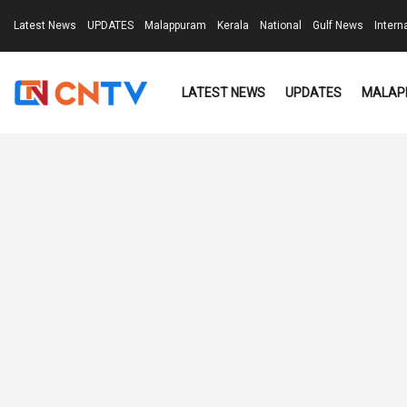
Latest News
UPDATES
Malappuram
Kerala
National
Gulf News
Intern
LATEST NEWS
UPDATES
MALAP