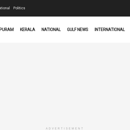
ational
Politics
PURAM
KERALA
NATIONAL
GULF NEWS
INTERNATIONAL
ADVERTISEMENT