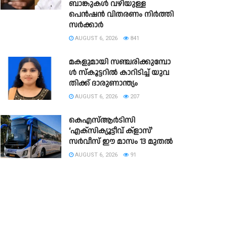
ബാങ്കുകൾ വഴിയുള്ള
പെൻഷൻ വിതരണം നിർത്തി
സർക്കാർ
AUGUST 6, 2026
841
മ​ക​ളു​മാ​യി സ​ഞ്ച​രി​ക്കു​മ്പോ​
ള്‍ സ്‌​കൂ​ട്ട​റി​ല്‍ കാ​റി​ടി​ച്ച് യു​വ​
തി​ക്ക് ദാ​രു​ണാ​ന്ത്യം
AUGUST 6, 2026
207
കെഎസ്‌ആർടിസി
‘എക്‌സിക്യൂട്ടീവ് ക്ളാസ്’
സർവീസ് ഈ മാസം 13 മുതൽ
AUGUST 6, 2026
91