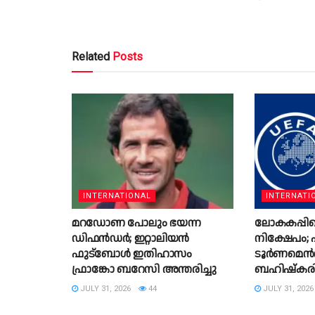
Related
Posts
INTERNATIONAL
INTERNATI
മറഡോണ പോലും ഭയന്ന
ലോകകപ്പിലെ
ഡിഫൻഡർ; ഇറ്റാലിയൻ
നിക്ഷേപം;
ഫുട്ബോൾ ഇതിഹാസം
ടൂർണമെന്
ഫ്രാങ്കോ ബറേസി അന്തരിച്ചു
ബഹിഷ്‌കര
JULY 31, 2026
44
JULY 31, 2026