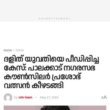
ADVERTISEMENT
Home
Crime
ദളിത് യുവതിയെ പീഡിപ്പിച്ച
കേസ്: പാലക്കാട് നഗരസഭ
കൗൺസിലർ പ്രശോഭ്
വത്സൻ കീഴടങ്ങി
A
by
cntv team
May 27, 2026
A