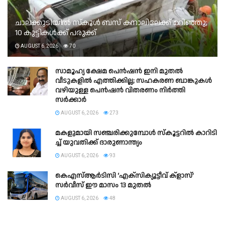
ചാലക്കുടിയില്‍ സ്‌കൂള്‍ ബസ് കനാലിലേക്ക് മറിഞ്ഞു;
10 കുട്ടികള്‍ക്ക് പരുക്ക്
AUGUST 6, 2026
70
സാമൂഹ്യ ക്ഷേമ പെൻഷൻ ഇനി മുതൽ
വീടുകളിൽ എത്തിക്കില്ല; സഹകരണ ബാങ്കുകൾ
വഴിയുള്ള പെൻഷൻ വിതരണം നിർത്തി
സർക്കാർ
AUGUST 6, 2026
273
മ​ക​ളു​മാ​യി സ​ഞ്ച​രി​ക്കു​മ്പോ​ള്‍ സ്‌​കൂ​ട്ട​റി​ല്‍ കാ​റി​ടി​
ച്ച് യു​വ​തി​ക്ക് ദാ​രു​ണാ​ന്ത്യം
AUGUST 6, 2026
93
കെഎസ്‌ആർടിസി ‘എക്‌സിക്യൂട്ടീവ് ക്ളാസ്’
സർവീസ് ഈ മാസം 13 മുതൽ
AUGUST 6, 2026
48