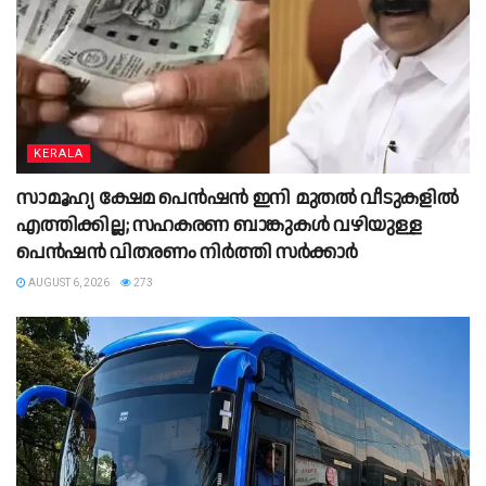
KERALA
സാമൂഹ്യ ക്ഷേമ പെൻഷൻ ഇനി മുതൽ വീടുകളിൽ
എത്തിക്കില്ല; സഹകരണ ബാങ്കുകൾ വഴിയുള്ള
പെൻഷൻ വിതരണം നിർത്തി സർക്കാർ
AUGUST 6, 2026
273