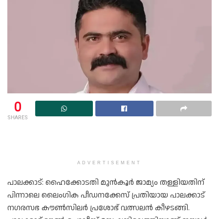
0
SHARES
ADVERTISEMENT
പാലക്കാട്: ഹൈക്കോടതി മുൻകൂർ ജാമ്യം തള്ളിയതിന്
പിന്നാലെ ലൈംഗിക പീഡനക്കേസ് പ്രതിയായ പാലക്കാട്
നഗരസഭ കൗൺസിലർ പ്രശോഭ് വത്സലൻ കീഴടങ്ങി.