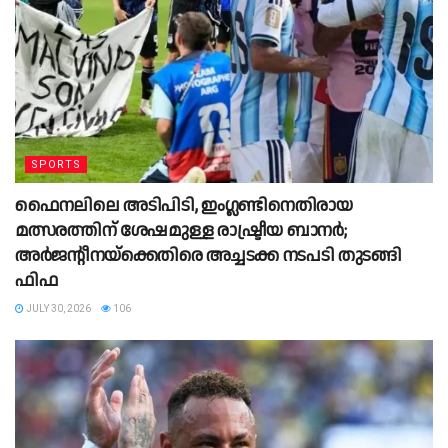
SPORTS
ഫൈനലിലെ അടിപിടി, ഇംഗ്ലണ്ടിനെതിരായ
മത്സരത്തിന് ശേഷമുള്ള രാഷ്ട്രീയ ബാനര്‍;
അര്‍ജന്റീനയ്‌ക്കെതിരെ അച്ചടക്ക നടപടി തുടങ്ങി
ഫിഫ
JULY 30, 2026
106