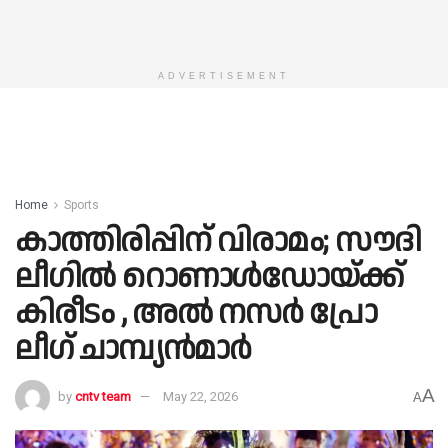
ADVERTISEMENT
Home
Sports
കാത്തിരിപ്പിന് വിരാമം; സൗദി
ലീഗിൽ റൊണാൾഡോയ്ക്ക്
കിരീടം , അൽ നസർ പ്രോ
ലീഗ് ചാമ്പ്യൻമാർ
A
by
cntv team
May 22, 2026
A