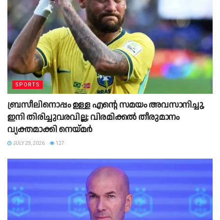
SPORTS
ബ്രസീലിനൊപ്പം ഉള്ള എന്റെ സമയം അവസാനിച്ചു,
ഇനി തിരിച്ചുവരവില്ല; വിരമിക്കല്‍ തീരുമാനം
വ്യക്തമാക്കി നെയ്മർ
JULY 29, 2026
127