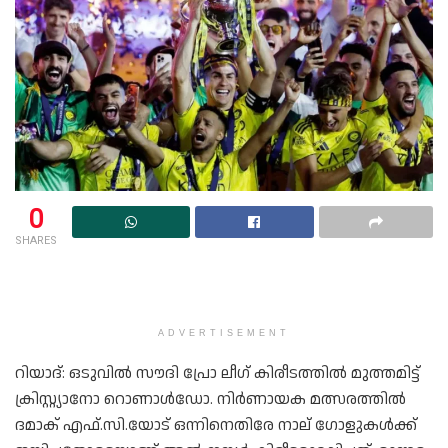
0
SHARES
ADVERTISEMENT
റിയാദ്: ഒടുവിൽ സൗദി പ്രോ ലീഗ് കിരീടത്തിൽ മുത്തമിട്ട്
ക്രിസ്റ്റ്യാനോ റൊണാൾഡോ. നിർണായക മത്സരത്തിൽ
ദമാക് എഫ്.സി.യോട് ഒന്നിനെതിരേ നാല് ഗോളുകൾക്ക്