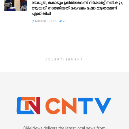
സാധ്യത; കൊടും ക്രിമിനലെന്ന് റിപ്പോർട്ട് നൽകും,
ആയങ്കി നടത്തിയത് കേവലം ഷോ മാത്രമെന്ന്
എഡിജിപി
AUGUST 9, 2026
73
ADVERTISEMENT
CKM News delivers the latest local news from