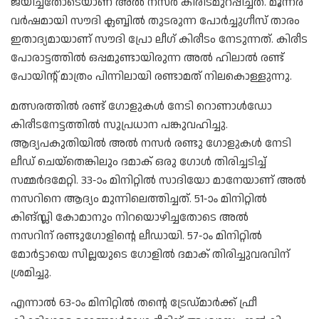
ജയിച്ചതോടെയാണ് അൽ നസർ കിരീടമുറപ്പിച്ചത്. മൂന്നര
വർഷമായി സൗദി ക്ലബ്ബിൽ തുടരുന്ന പോർച്ചുഗീസ് താരം
ഇതാദ്യമായാണ് സൗദി പ്രോ ലീഗ് കിരീടം നേടുന്നത്. കിരീട
പോരാട്ടത്തിൽ ഒപ്പമുണ്ടായിരുന്ന അൽ ഹിലാൽ രണ്ട്
പോയിന്റ് മാത്രം പിന്നിലായി രണ്ടാമത് നിലകൊള്ളുന്നു.
മത്സരത്തിൽ രണ്ട് ഗോളുകൾ നേടി റൊണാൾഡോ
കിരീടനേട്ടത്തിൽ സുപ്രധാന പങ്കുവഹിച്ചു.
ആദ്യപകുതിയിൽ അൽ നസർ രണ്ടു ഗോളുകൾ നേടി
ലീഡ് ചെയ്‌തെങ്കിലും ദമാക് ഒരു ഗോൾ തിരിച്ചടിച്ച്
സമ്മർദമേറ്റി. 33-ാം മിനിറ്റിൽ സാദിയോ മാനേയാണ് അൽ
നസറിനെ ആദ്യം മുന്നിലെത്തിച്ചത്. 51-ാം മിനിറ്റിൽ
കിങ്സ്ലി കോമാനും നിറയൊഴിച്ചതോടെ അൽ
നസറിന് രണ്ടുഗോളിന്റെ ലീഡായി. 57-ാം മിനിറ്റിൽ
മോർട്ടായെ സില്ലയുടെ ഗോളിൽ ദമാക് തിരിച്ചുവരവിന്
ശ്രമിച്ചു.
എന്നാൽ 63-ാം മിനിറ്റിൽ തന്റെ ട്രേഡ്മാർക്ക് ഫ്രീ