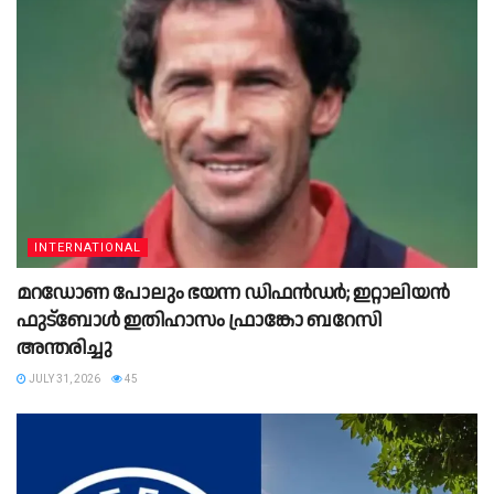
INTERNATIONAL
മറഡോണ പോലും ഭയന്ന ഡിഫൻഡർ; ഇറ്റാലിയൻ
ഫുട്ബോൾ ഇതിഹാസം ഫ്രാങ്കോ ബറേസി
അന്തരിച്ചു
JULY 31, 2026
45