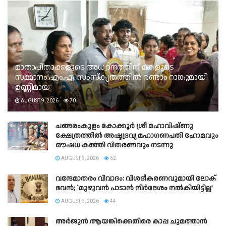
മാതാപിതാക്കളുടെ അധ്വാനത്തിന് മകളുടെ
സമ്മാനം’എം.എ. സംസ്കൃതത്തിൽ രണ്ടാം റാങ്കുമായി
ഉണ്ണിമായ
AUGUST 9, 2026
70
ചങ്ങരംകുളം കോക്കൂർ ശ്രീ മഹാവിഷ്ണു
ക്ഷേത്രത്തിൽ അഷ്ടദ്രവ്യ മഹാഗണപതി ഹോമവും
ഔഷധ കഞ്ഞി വിതരണവും നടന്നു
AUGUST 9, 2026
62
വന്ദേമാതരം വിവാദം: വിശദീകരണവുമായി ലോക്
ഭവൻ; `മുഴുവൻ പാടാൻ നിർദേശം നൽകിയിട്ടില്ല’
AUGUST 9, 2026
44
അർജുൻ ആയങ്കിക്കെതിരെ കാപ്പ ചുമത്താൻ