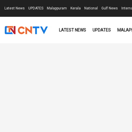
Latest News
UPDATES
Malappuram
Kerala
National
Gulf News
Intern
LATEST NEWS
UPDATES
MALAP