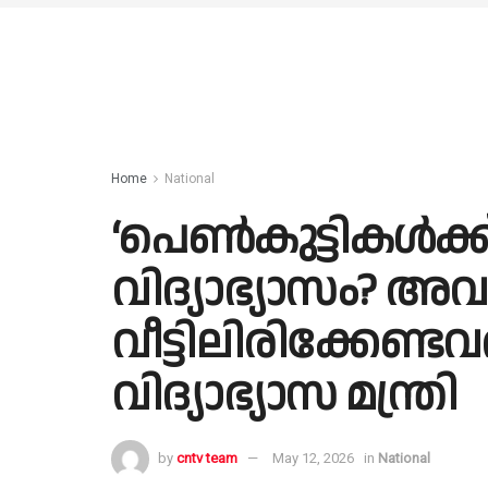
Home
National
‘പെണ്‍കുട്ടികള്‍ക
വിദ്യാഭ്യാസം? അവര
വീട്ടിലിരിക്കേണ്ടവര
വിദ്യാഭ്യാസ മന്ത്രി
by
cntv team
May 12, 2026
in
National