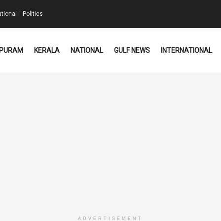
ational
Politics
PURAM
KERALA
NATIONAL
GULF NEWS
INTERNATIONAL
ADVERTISEMENT