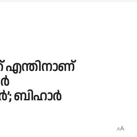
്ക് എന്തിനാണ്
്‍
്‍’; ബിഹാര്‍
A
A