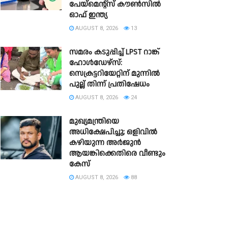
പേയ്‌മെന്റ്സ് കൗൺസിൽ
ഓഫ് ഇന്ത്യ
AUGUST 8, 2026
13
സമരം കടുപ്പിച്ച് LPST റാങ്ക്
ഹോൾഡേഴ്സ്:
സെക്രട്ടറിയേറ്റിന് മുന്നിൽ
പുല്ല് തിന്ന് പ്രതിഷേധം
AUGUST 8, 2026
24
മുഖ്യമന്ത്രിയെ
അധിക്ഷേപിച്ചു; ഒളിവില്‍
കഴിയുന്ന അർജുൻ
ആയങ്കിക്കെതിരെ വീണ്ടും
കേസ്
AUGUST 8, 2026
88