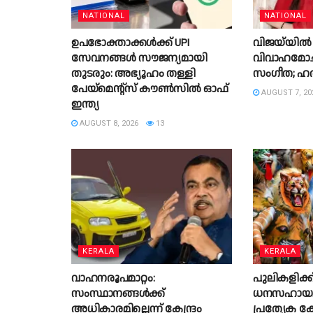
NATIONAL
NATIONAL
ഉപഭോക്താക്കൾക്ക് UPI
വിജയ്‌യിൽ ന
സേവനങ്ങൾ സൗജന്യമായി
വിവാഹമോചന
തുടരും: അഭ്യൂഹം തള്ളി
സംഗീത; ഹർ
പേയ്‌മെന്റ്സ് കൗൺസിൽ ഓഫ്
AUGUST 7, 20
ഇന്ത്യ
AUGUST 8, 2026
13
KERALA
KERALA
വാഹനരൂപമാറ്റം:
പുലികളിക്ക
സംസ്ഥാനങ്ങൾക്ക്
ധനസഹായമനുവ
അധികാരമില്ലെന്ന് കേന്ദ്രം
പ്രത്യേക 