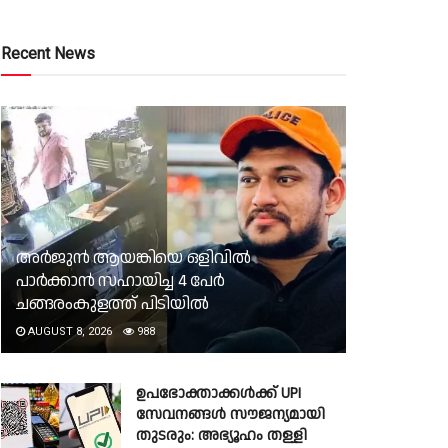
Recent News
അർജുൻ ആയങ്കിയെ ഒളിവിൽ
പാർക്കാൻ സഹായിച്ച 4 പേര്‍
ചങ്ങരംകുളത്ത് പിടിയില്‍
AUGUST 8, 2026
988
ഉപഭോക്താക്കൾക്ക് UPI
സേവനങ്ങൾ സൗജന്യമായി
തുടരും: അഭ്യൂഹം തള്ളി