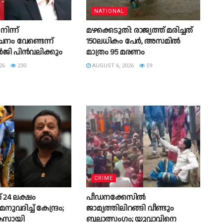
NATIONAL
ിന്ന്
മഴക്കെടുതി: രാജ്യത്ത് മരിച്ചത്
ം വേണ്ടെന്ന്
150ലധികം പേർ, അസമിൽ
ജി പിൻവലിക്കും
മാത്രം 95 മരണം
26
230
AUGUST 6, 2026
59
CRIME
് 24 ലക്ഷം
പീഡനക്കേസിൽ
ദിച്ച് കേന്ദ്രം;
ജാമ്യത്തിലിറങ്ങി വീണ്ടും
കേസായി
ബലാത്സംഗം; യുവാവിനെ