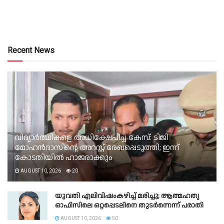
Recent News
വിദ്യാർത്ഥികളെ അധിക്ഷേപിച്ച കേസ്: ടിജി
മോഹൻദാസിന്റെ അറസ്റ്റ് രേഖപ്പെടുത്തി; ഇന്ന്
കോടതിയിൽ ഹാജരാക്കും
AUGUST 10, 2026
20
യുവതി എലിവിഷംകഴിച്ച് മരിച്ചു; ആത്മഹത്യ
ഓഫിസിലെ ഒറ്റപ്പെടലിനെ തുടര്‍ന്നെന്ന് പരാതി
AUGUST 10, 2026
50