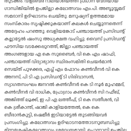
തുടക്കം. വിളംബര റാലിയായെത്തി പ്രധാന വേദിയായ
ഗാന്ധിജിയിൽ ഉപജില്ലാ കലോത്സവം എം.പി. അബ്ദുസ്സമദ്
സമദാനി ഉദ്ഘാടനം ചെയ്തു. മനുഷ്യന് ഉത്തമമായ
സംസ്‍കാരം സൃഷ്ടിക്കുകയാണ് കലകൾ ചെയ്യുന്നതെന്ന്
അദ്ദേഹം പറഞ്ഞു. വെളിയങ്കോട് പഞ്ചായത്ത്‌ പ്രസിഡന്റ്
കല്ലാട്ടേൽ ഷംസു അധ്യക്ഷത വഹിച്ചു. വൈസ് പ്രസിഡന്റ്
ഫൗസിയ വടക്കേപ്പുറത്ത്, ജില്ലാ പഞ്ചായത്ത്
അംഗങ്ങളായ എ കെ സുബൈർ, വി കെ എം ഷാഫി,
പഞ്ചായത്ത് വിദ്യാഭ്യാസ സ്ഥിരംസമിതി ചെയർമാൻ
സെയ്ത് പുഴക്കര, എച്ച് എം ഫോറം കൺവീനർ വി കെ
അനസ്, പി ടി എ പ്രസിഡന്റ് ടി ഗിരിവാസൻ,
സ്വാഗതസംഘം ജനറൽ കൺവീനർ കെ ടി നൂർ മുഹമ്മദ്,
കൺവീനർ വി രാധിക, പ്രോഗ്രാം കൺവീനർ സി റഫീഖ്,
അജിത്ത് ലൂക്ക്, ഇ പി എ ലത്തീഫ്, ടി കെ സതീശൻ, വി
കെ ശ്രീകാന്ത്, ഷാജി കാളിയത്തേൽ, കെ കെ
ബീരാൻകുട്ടി, ഷെമീർ ഇടിയാട്ടേൽ തുടങ്ങിയവർ
പ്രസംഗിച്ചു. കലോത്സവം ഉദ്ഘാടനത്തോടനുബന്ധിച്ചു
ഭിന്നശേഷികലോത്സവം ശ്രദ്ധേയമായി. പൊന്നാനി ഉപജില്ല