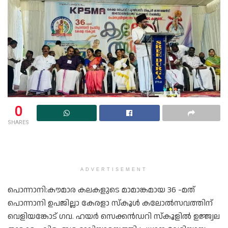
0
SHARES
ADVERTISEMENT
പൊന്നാനി:കൗമാര കലകളുടെ മാമാങ്കമായ 36 -മത്
പൊന്നാനി ഉപജില്ലാ കേരളാ സ്കൂൾ കലോൽസവത്തിന്
വെളിയങ്കോട് ഗവ. ഹയർ സെക്കൻഡറി സ്കൂളിൽ ഉജ്ജ്വല