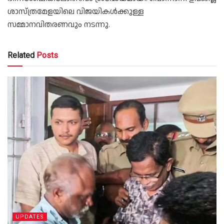
ശാസ്ത്രമേളയിലെ വിജയികൾക്കുള്ള
സമ്മാനവിതരണവും നടന്നു.
Related
Posts
UPDATES