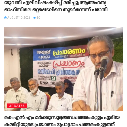
യുവതി എലിവിഷംകഴിച്ച് മരിച്ചു; ആത്മഹത്യ
ഓഫിസിലെ ഒറ്റപ്പെടലിനെ തുടര്‍ന്നെന്ന് പരാതി
AUGUST 10, 2026
50
UPDATES
കെ എൻ എം മർക്കുസുദ്ദഅവചങ്ങരംകുളം ഏരിയ
കമ്മിറ്റിയുടെ പ്രയാണം പ്രോഗ്രാം ചങ്ങരംകുളത്ത്