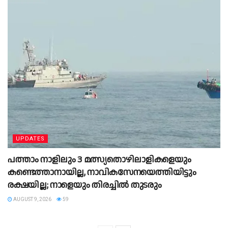
UPDATES
പത്താം നാളിലും 3 മത്സ്യതൊഴിലാളികളെയും
കണ്ടെത്താനായില്ല, നാവികസേനയെത്തിയിട്ടും
രക്ഷയില്ല; നാളെയും തിരച്ചിൽ തുടരും
AUGUST 9, 2026
59