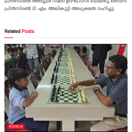
പ്രിൻസിപ്പൽ അബ്ദുൾ റഷീദ് ഉദ്ഘാടനം ചെയ്തു, വൈസ്
പ്രിൻസിപ്പൽ ടി. എം. അലികുട്ടി അധ്യക്ഷത വഹിച്ചു,
Related
Posts
KERALA