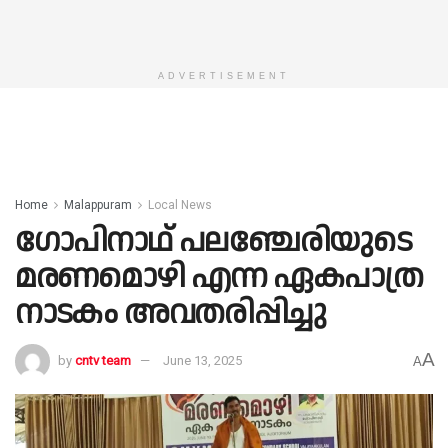
ADVERTISEMENT
Home
Malappuram
Local News
ഗോപിനാഥ് പലഞ്ചേരിയുടെ
മരണമൊഴി എന്ന ഏകപാത്ര
നാടകം അവതരിപ്പിച്ചു
A
by
cntv team
June 13, 2025
A