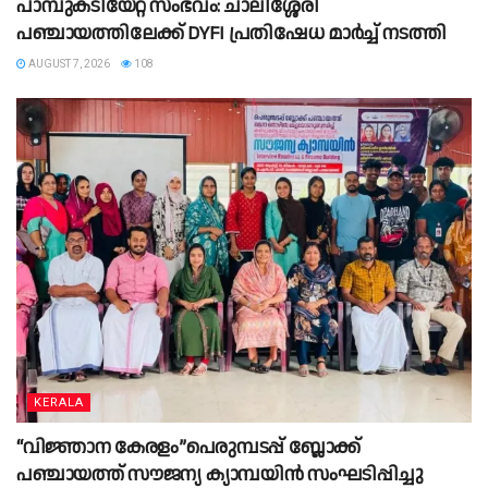
പാമ്പുകടിയേറ്റ സംഭവം: ചാലിശ്ശേരി
പഞ്ചായത്തിലേക്ക് DYFI പ്രതിഷേധ മാർച്ച് നടത്തി​
AUGUST 7, 2026
108
KERALA
“വിജ്ഞാന കേരളം”പെരുമ്പടപ്പ് ബ്ലോക്ക്
പഞ്ചായത്ത് സൗജന്യ ക്യാമ്പയിൻ സംഘടിപ്പിച്ചു