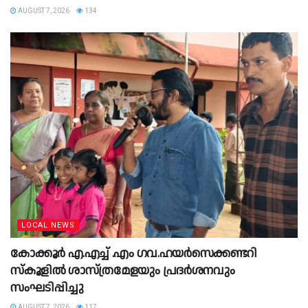
AUGUST 7, 2026
134
LOCAL NEWS
കോക്കൂര്‍ എ.എച്ച് .എം ഗവ.ഹയർസെക്കണ്ടറി
സ്കൂളില്‍ ശാസ്ത്രമേളയും പ്രദർശനവും
സംഘടിപ്പിച്ചു
AUGUST 7, 2026
117