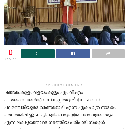
0
SHARES
ADVERTISEMENT
ചങ്ങരംകുളം:വളയംകുളം എം.വി.എം
ഹയർസെക്കൻന്ററി സ്കൂളിൽ ശ്രീ ഗോപിനാഥ്
പലഞ്ചേരിയുടെ മരണമൊഴി എന്ന ഏകപാത്ര നാടകം
അവതരിപ്പിച്ചു. കുട്ടികളിലെ മൂല്യബോധം വളർത്തുക
എന്ന ലക്ഷ്യത്തോടെ നടത്തിയ പരിപാടി സ്കൂൾ