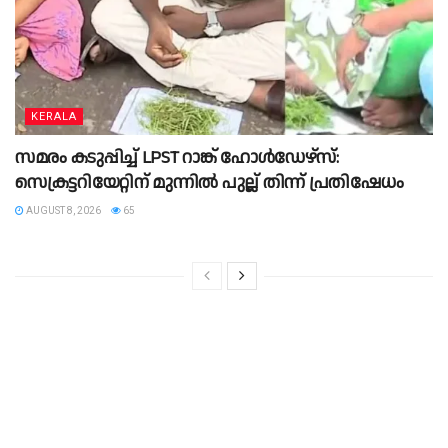
KERALA
സമരം കടുപ്പിച്ച് LPST റാങ്ക് ഹോൾഡേഴ്സ്:
സെക്രട്ടറിയേറ്റിന് മുന്നിൽ പുല്ല് തിന്ന് പ്രതിഷേധം
AUGUST 8, 2026
65