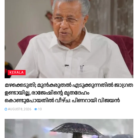
KERALA
മഴക്കെടുതി; മുൻകരുതൽ എടുക്കുന്നതിൽ ജാഗ്രത
ഉണ്ടായില്ല, രാജേഷിന്റെ മൃതദേഹം
കൊണ്ടുപോയതിൽ വീഴ്ച: പിണറായി വിജയൻ
AUGUST 8, 2026
10