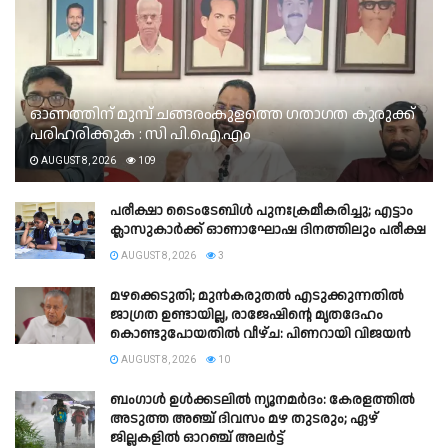
ഓണത്തിന് മുമ്പ് ചങ്ങരംകുളത്തെ ഗതാഗത കുരുക്ക്
പരിഹരിക്കുക : സി പി.ഐ.എം
AUGUST 8, 2026
109
പരീക്ഷാ ടൈംടേബിൾ പുനഃക്രമീകരിച്ചു; എട്ടാം
ക്ലാസുകാർക്ക് ഓണാഘോഷ ദിനത്തിലും പരീക്ഷ
AUGUST 8, 2026
3
മഴക്കെടുതി; മുൻകരുതൽ എടുക്കുന്നതിൽ
ജാഗ്രത ഉണ്ടായില്ല, രാജേഷിന്റെ മൃതദേഹം
കൊണ്ടുപോയതിൽ വീഴ്ച: പിണറായി വിജയൻ
AUGUST 8, 2026
10
ബംഗാൾ ഉൾക്കടലിൽ ന്യൂനമർദം: കേരളത്തിൽ
അടുത്ത അഞ്ച് ദിവസം മഴ തുടരും; ഏഴ്
ജില്ലകളിൽ ഓറഞ്ച് അലർട്ട്