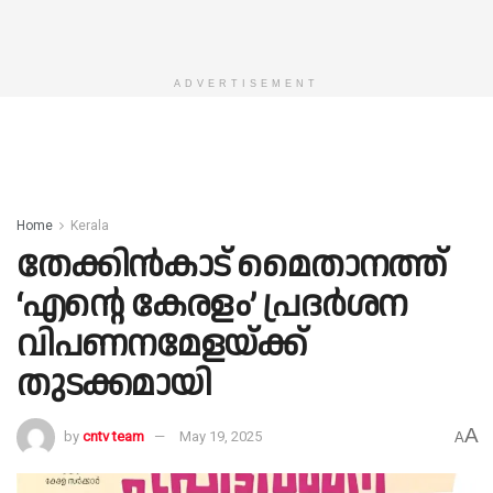
ADVERTISEMENT
Home
Kerala
തേക്കിൻകാട് മൈതാനത്ത്
‘എന്റെ കേരളം’ പ്രദർശന
വിപണനമേളയ്ക്ക്
തുടക്കമായി
A
by
cntv team
May 19, 2025
A