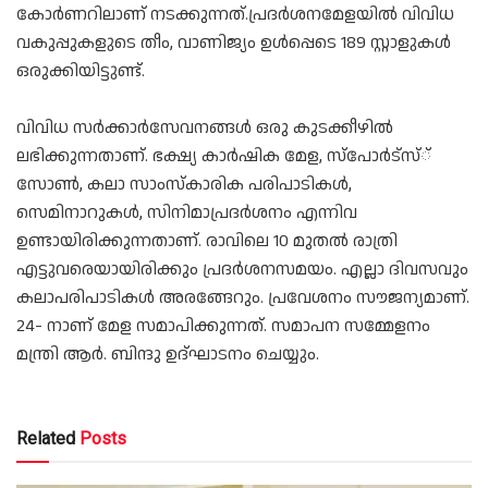
കോർണറിലാണ് നടക്കുന്നത്.പ്രദർശനമേളയിൽ വിവിധ
വകുപ്പുകളുടെ തീം, വാണിജ്യം ഉൾപ്പെടെ 189 സ്റ്റാളുകൾ
ഒരുക്കിയിട്ടുണ്ട്.
വിവിധ സർക്കാർസേവനങ്ങൾ ഒരു കുടക്കീഴിൽ
ലഭിക്കുന്നതാണ്. ഭക്ഷ്യ കാർഷിക മേള, സ്‌പോർട്‌സ്്
സോൺ, കലാ സാംസ്‌കാരിക പരിപാടികൾ,
സെമിനാറുകൾ, സിനിമാപ്രദർശനം എന്നിവ
ഉണ്ടായിരിക്കുന്നതാണ്. രാവിലെ 10 മുതൽ രാത്രി
എട്ടുവരെയായിരിക്കും പ്രദർശനസമയം. എല്ലാ ദിവസവും
കലാപരിപാടികൾ അരങ്ങേറും. പ്രവേശനം സൗജന്യമാണ്.
24- നാണ് മേള സമാപിക്കുന്നത്. സമാപന സമ്മേളനം
മന്ത്രി ആർ. ബിന്ദു ഉദ്ഘാടനം ചെയ്യും.
Related
Posts