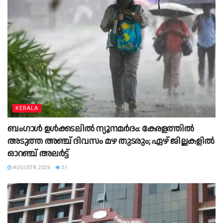
KERALA
ബംഗാൾ ഉൾക്കടലിൽ ന്യൂനമർദം: കേരളത്തിൽ
അടുത്ത അഞ്ച് ദിവസം മഴ തുടരും; ഏഴ് ജില്ലകളിൽ
ഓറഞ്ച് അലർട്ട്
AUGUST 8, 2026
31