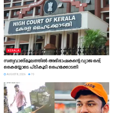
KERALA
സത്യവാങ്മൂലത്തില്‍ അഭിഭാഷകൻ്റെ വ്യാജ ഒപ്പ്;
കൈയ്യോടെ പിടികൂടി ഹൈക്കോടതി
AUGUST 8, 2026
70