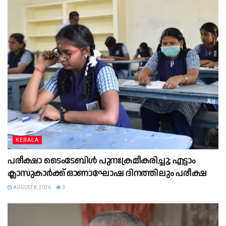
KERALA
പരീക്ഷാ ടൈംടേബിൾ പുനഃക്രമീകരിച്ചു; എട്ടാം
ക്ലാസുകാർക്ക് ഓണാഘോഷ ദിനത്തിലും പരീക്ഷ
AUGUST 8, 2026
3