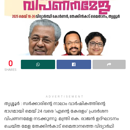
0
SHARES
ADVERTISEMENT
തൃശ്ശൂർ : സർക്കാരിന്റെ നാലാം വാർഷികത്തിന്റെ
ഭാഗമായി മെയ് 24 വരെ ‘എന്റെ കേരളം’ പ്രദർശന
വിപണനമേള നടക്കുന്നു. മന്ത്രി കെ. രാജൻ ഉദ്ഘാടനം
ചെയ്ത മേള തേക്കിൻകാട് മൈതാനത്തെ വിദ്യാർഥി