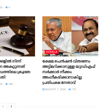
26
6
KERALA
ളില്‍ നിന്ന്
ക്ഷേമ പെന്‍ഷന്‍ വിതരണം
െ അകറ്റുന്നത്
അട്ടിമറിക്കാനുള്ള യുഡിഎഫ്
ന്ധത്തിലെ ക്രൂരത:
സര്‍ക്കാര്‍ നീക്കം
തി
അംഗീകരിക്കാനാകില്ല:
പ്രതിപക്ഷ നേതാവ്
26
286
AUGUST 7, 2026
131