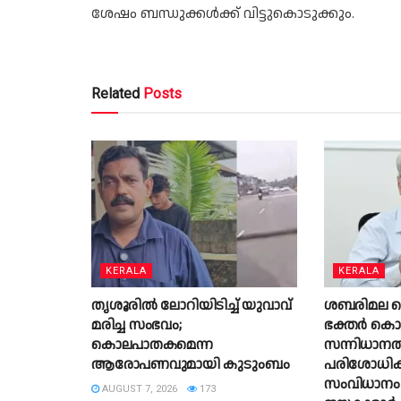
ശേഷം ബന്ധുക്കൾക്ക് വിട്ടുകൊടുക്കും.
Related
Posts
KERALA
KERALA
തൃശൂരിൽ ലോറിയിടിച്ച് യുവാവ്
ശബരിമല നെയ്
മരിച്ച സംഭവം;
ഭക്തർ കൊണ്
കൊലപാതകമെന്ന
സന്നിധാനത്
ആരോപണവുമായി കുടുംബം
പരിശോധിക്
സംവിധാനം 
AUGUST 7, 2026
173