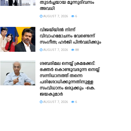
തുടർച്ചയായ മൂന്നുദിവസം
അവധി
AUGUST 7, 2026
6
വിജയ്‌യിൽ നിന്ന്
വിവാഹമോചനം വേണ്ടെന്ന്
സംഗീത; ഹർജി പിൻവലിക്കും
AUGUST 7, 2026
88
ശബരിമല നെയ്യ് ക്രമക്കേട്:
ഭക്തർ കൊണ്ടുവരുന്ന നെയ്യ്
സന്നിധാനത്ത് തന്നെ
പരിശോധിക്കുന്നതിനുള്ള
സംവിധാനം ഒരുക്കും -കെ.
ജയകുമാർ
AUGUST 7, 2026
6