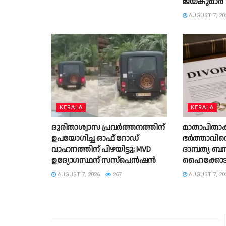
ജയകുമാർ
AUGUST 7, 20
KERALA
KERALA
ദുരിതാശ്വാസ പ്രവർത്തനത്തിന്
മാതാപിതാക്ക
ഉപയോഗിച്ച ഓഫ് റോഡ്
ഭര്‍ത്താവിന
വാഹനത്തിന് പിഴയിട്ടു; MVD
ദാമ്പത്യ ബ
ഉദ്യോഗസ്ഥന് സസ്പെൻഷൻ
ഹൈക്കോട
AUGUST 7, 2026
267
AUGUST 7, 20