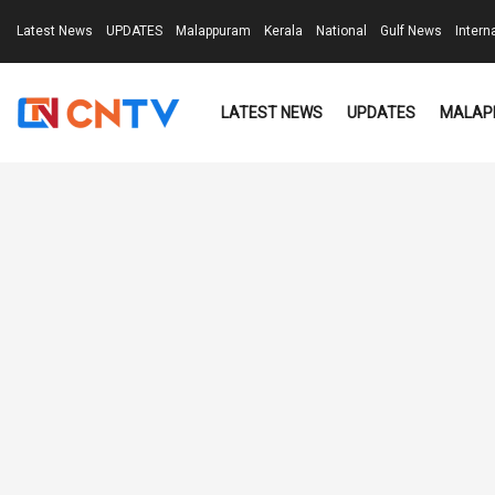
Latest News
UPDATES
Malappuram
Kerala
National
Gulf News
Intern
LATEST NEWS
UPDATES
MALAP