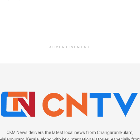
ADVERTISEMENT
CKM News delivers the latest local news from Changaramkulam,
Malappuram, Kerala, along with key international stories, especially fro