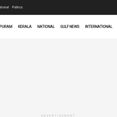
ational
Politics
PURAM
KERALA
NATIONAL
GULF NEWS
INTERNATIONAL
ADVERTISEMENT