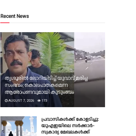
Recent News
തൃശൂരിൽ ലോറിയിടിച്ച് യുവാവ് മരിച്ച
സംഭവം; കൊലപാതകമെന്ന
ആരോപണവുമായി കുടുംബം
AUGUST 7, 2026
173
പ്രവാസികൾക്ക് കോളടിച്ചു:
യുഎഇയിലെ സർക്കാർ-
സ്വകാര്യ മേഖലകൾക്ക്