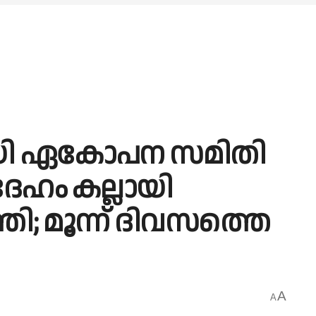
സായി ഏകോപന സമിതി
േഹം കല്ലായി
ി; മൂന്ന് ദിവസത്തെ
A
A