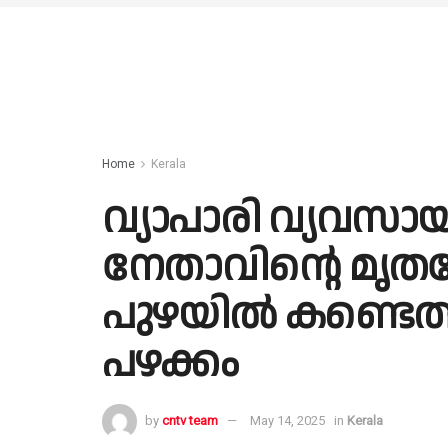
Home
Kerala
വ്യാപാരി വ്യവ
നേതാവിൻ്റെ മൃതദ
പുഴയിൽ കണ്ടെത്ത
പഴക്കം
by
cntv team
May 14, 2025
in
Kerala