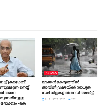
KERALA
യ് ക്രമക്കേട്:
വടക്കൻകേരളത്തിൽ
ടുവരുന്ന നെയ്യ്
അതിതീവ്ര മഴയ്ക്ക് സാധ്യത;
ത് തന്നെ
നാല് ജില്ലകളിൽ റെഡ് അലർട്ട്
കുന്നതിനുള്ള
AUGUST 7, 2026
262
ഒരുക്കും -കെ.