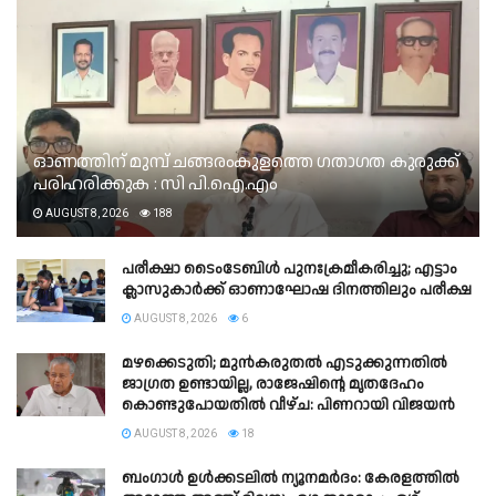
ഓണത്തിന് മുമ്പ് ചങ്ങരംകുളത്തെ ഗതാഗത കുരുക്ക്
പരിഹരിക്കുക : സി പി.ഐ.എം
AUGUST 8, 2026
188
പരീക്ഷാ ടൈംടേബിൾ പുനഃക്രമീകരിച്ചു; എട്ടാം
ക്ലാസുകാർക്ക് ഓണാഘോഷ ദിനത്തിലും പരീക്ഷ
AUGUST 8, 2026
6
മഴക്കെടുതി; മുൻകരുതൽ എടുക്കുന്നതിൽ
ജാഗ്രത ഉണ്ടായില്ല, രാജേഷിന്റെ മൃതദേഹം
കൊണ്ടുപോയതിൽ വീഴ്ച: പിണറായി വിജയൻ
AUGUST 8, 2026
18
ബംഗാൾ ഉൾക്കടലിൽ ന്യൂനമർദം: കേരളത്തിൽ