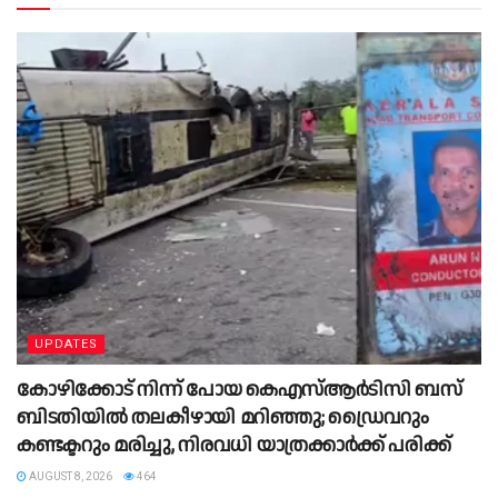
UPDATES
കോഴിക്കോട് നിന്ന് പോയ കെഎസ്ആർടിസി ബസ്
ബിടതിയിൽ തലകീഴായി മറിഞ്ഞു; ഡ്രൈവറും
കണ്ടക്ടറും മരിച്ചു, നിരവധി യാത്രക്കാർക്ക് പരിക്ക്
AUGUST 8, 2026
464