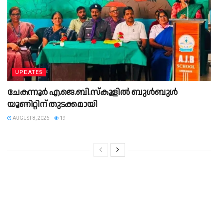
UPDATES
ചേകന്നൂർ എ.ജെ.ബി.സ്കൂളിൽ ബുൾബുൾ
യൂണിറ്റിന് തുടക്കമായി
AUGUST 8, 2026
19