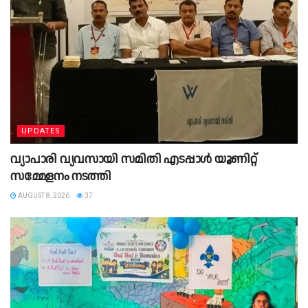
UPDATES
വ്യാപാരി വ്യവസായി സമിതി എടപ്പാൾ യൂണിറ്റ്
സമ്മേളനം നടത്തി
AUGUST 8, 2026
37