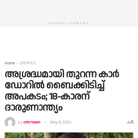
ADVERTISEMENT
Home
UPDATES
അശ്രദ്ധമായി തുറന്ന കാർ
ഡോറിൽ ബൈക്കിടിച്ച്
അപകടം; 18-കാരന്
ദാരുണാന്ത്യം
A
by
cntv team
May 8, 2025
A