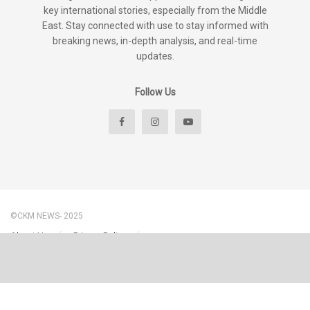
key international stories, especially from the Middle
East. Stay connected with use to stay informed with
breaking news, in-depth analysis, and real-time
updates.
Follow Us
©CKM NEWS- 2025
About Us
Privacy Policy
Disclaimer & Content Policy – CKM News
Terms And Conditions
Contact Us