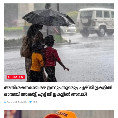
UPDATES
അതിശക്തമായ മഴ ഇന്നും തുടരും; ഏഴ് ജില്ലകളിൽ
ഓറഞ്ച് അലർട്ട്; എട്ട് ജില്ലകളിൽ അവധി
AUGUST 8, 2026
158