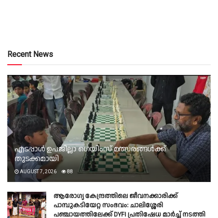
Recent News
എടപ്പാൾ ഉപജില്ലാ ഗെയിംസ് മത്സരങ്ങൾക്ക്
തുടക്കമായി
AUGUST 7, 2026
88
ആരോഗ്യ കേന്ദ്രത്തിലെ ജീവനക്കാരിക്ക്
പാമ്പുകടിയേറ്റ സംഭവം: ചാലിശ്ശേരി
പഞ്ചായത്തിലേക്ക് DYFI പ്രതിഷേധ മാർച്ച് നടത്തി​