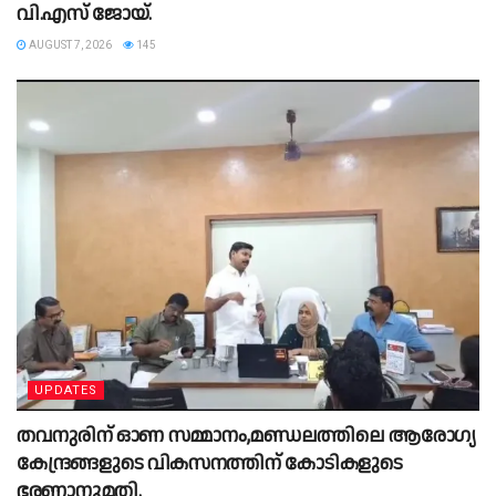
വി.എസ് ജോയ്.
AUGUST 7, 2026
145
UPDATES
തവനുരിന് ഓണ സമ്മാനം,മണ്ഡലത്തിലെ ആരോഗ്യ
കേന്ദ്രങ്ങളുടെ വികസനത്തിന് കോടികളുടെ
ഭരണാനുമതി.