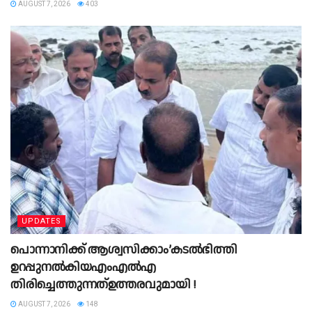
AUGUST 7, 2026
403
UPDATES
പൊന്നാനിക്ക് ആശ്വസിക്കാം’കടൽഭിത്തി
ഉറപ്പുനൽകിയഎംഎൽഎ
തിരിച്ചെത്തുന്നത്ഉത്തരവുമായി !
AUGUST 7, 2026
148