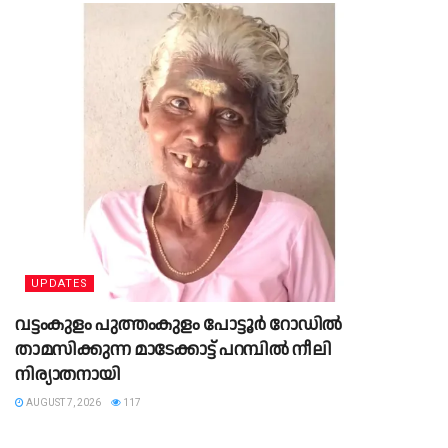
UPDATES
വട്ടംകുളം പുത്തംകുളം പോട്ടൂർ റോഡിൽ
താമസിക്കുന്ന മാടേക്കാട്ട് പറമ്പിൽ നീലി
നിര്യാതനായി
AUGUST 7, 2026
117