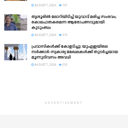
AUGUST 7, 2026
101
തൃശൂരിൽ ലോറിയിടിച്ച് യുവാവ് മരിച്ച സംഭവം;
കൊലപാതകമെന്ന ആരോപണവുമായി
കുടുംബം
AUGUST 7, 2026
315
പ്രവാസികൾക്ക് കോളടിച്ചു: യുഎഇയിലെ
സർക്കാർ-സ്വകാര്യ മേഖലകൾക്ക് തുടർച്ചയായ
മൂന്നുദിവസം അവധി
AUGUST 7, 2026
233
ADVERTISEMENT