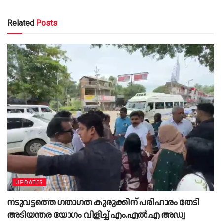
Related
Posts
UPDATES
നടുവട്ടത്തെ ഗതാഗത കുരുക്കിന് പരിഹാരം തേടി
അടിയന്തര യോഗം വിളിച്ച് എം.എൽ.എ അഡ്വ