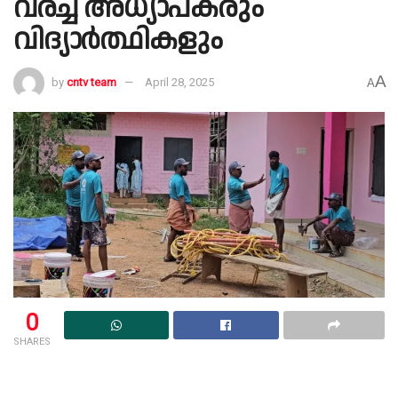
വരച്ച് അധ്യാപകരും
വിദ്യാര്‍ത്ഥികളും
A
by
cntv team
April 28, 2025
A
0
SHARES