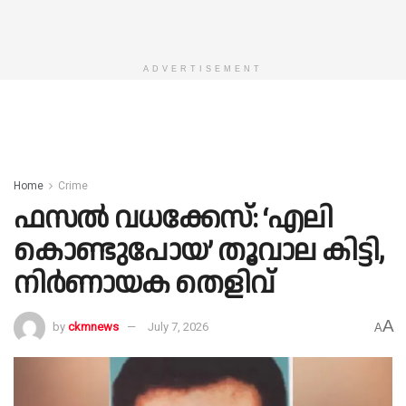
ADVERTISEMENT
Home
Crime
ഫസൽ വധക്കേസ്: ‘എലി
കൊണ്ടുപോയ’ തൂവാല കിട്ടി,
നിർണായക തെളിവ്
A
by
ckmnews
July 7, 2026
A