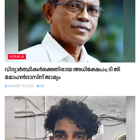
KERALA
വിദ്യാര്‍ത്ഥികള്‍ക്കെതിരായ അധിക്ഷേപം; ടി ജി
മോഹൻദാസിന് ജാമ്യം
AUGUST 10, 2026
68