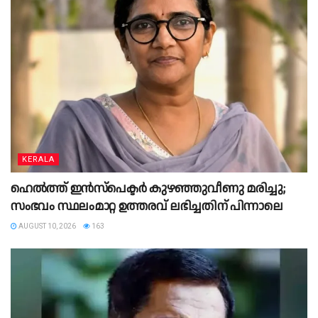
KERALA
ഹെൽത്ത് ഇൻസ്പെക്ടർ കുഴഞ്ഞുവീണു മരിച്ചു;
സംഭവം സ്ഥലംമാറ്റ ഉത്തരവ് ലഭിച്ചതിന് പിന്നാലെ
AUGUST 10, 2026
163