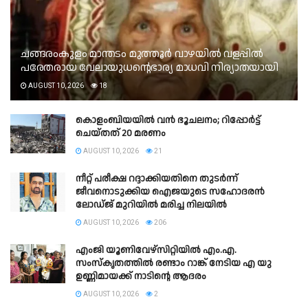
ചങ്ങരംകുളം മാന്തടം മുത്തൂർ വാഴയിൽ വളപ്പിൽ
പരേതരായ വേലായുധന്റെഭാര്യ മാധവി നിര്യാതയായി
AUGUST 10, 2026
18
കൊളംബിയയിൽ വൻ ഭൂചലനം; റിപ്പോര്‍ട്ട്
ചെയ്തത് 20 മരണം
AUGUST 10, 2026
21
നീറ്റ് പരീക്ഷ റദ്ദാക്കിയതിനെ തുടർന്ന്
ജീവനൊടുക്കിയ ഐജയുടെ സഹോദരൻ
ലോഡ്‌ജ് മുറിയിൽ മരിച്ച നിലയിൽ
AUGUST 10, 2026
206
എംജി യൂണിവേഴ്സിറ്റിയിൽ എം.എ.
സംസ്കൃതത്തിൽ രണ്ടാം റാങ്ക് നേടിയ എ യു
ഉണ്ണിമായക്ക് നാടിന്റെ ആദരം
AUGUST 10, 2026
2