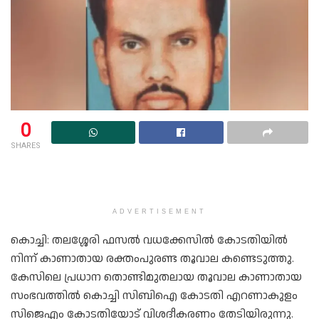
0
SHARES
ADVERTISEMENT
കൊച്ചി: തലശ്ശേരി ഫസൽ വധക്കേസിൽ കോടതിയിൽ
നിന്ന് കാണാതായ രക്തംപുരണ്ട തൂവാല കണ്ടെടുത്തു.
കേസിലെ പ്രധാന തൊണ്ടിമുതലായ തൂവാല കാണാതായ
സംഭവത്തിൽ കൊച്ചി സിബിഐ കോടതി എറണാകുളം
സിജെഎം കോടതിയോട് വിശദീകരണം തേടിയിരുന്നു.