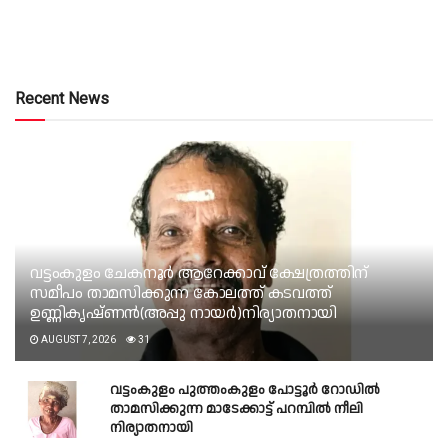
Recent News
വട്ടംകുളം ചേകനൂർ ആറേക്കാവ് ക്ഷേത്രത്തിന്
സമീപം താമസിക്കുന്ന കോലത്ത് കടവത്ത്
ഉണ്ണികൃഷ്ണൻ(അപ്പു നായർ)നിര്യാതനായി
AUGUST 7, 2026
31
വട്ടംകുളം പുത്തംകുളം പോട്ടൂർ റോഡിൽ
താമസിക്കുന്ന മാടേക്കാട്ട് പറമ്പിൽ നീലി
നിര്യാതനായി