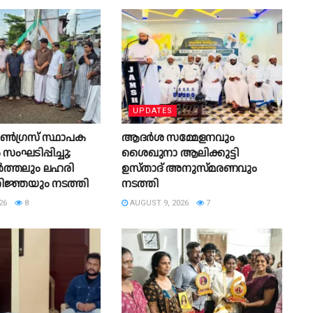
UPDATES
ൺഗ്രസ് സ്ഥാപക
ആദർശ സമ്മേളനവും
ംഘടിപ്പിച്ചു;
ശൈഖുനാ ആലിക്കുട്ടി
ത്തലും ലഹരി
ഉസ്താദ് അനുസ്മരണവും
രതിജ്ഞയും നടത്തി
നടത്തി
26
8
AUGUST 9, 2026
7