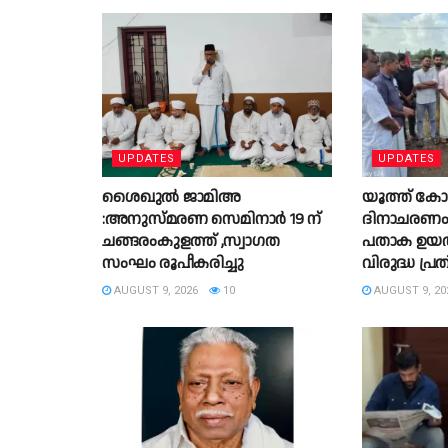
UPDATES
UPDATES
ശൈഖുൽ ജാമിഅ
യൂത്ത് കോ
:അനുസ്മരണ സെമിനാർ 19 ന്
ദിനാചരണം സ
ചങ്ങരംകുളത്ത് ,സ്വാഗത
പതാക ഉയർ
സംഘം രൂപീകരിച്ചു
വിരുദ്ധ പ്
AUGUST 9, 2026
10
AUGUST 9, 20