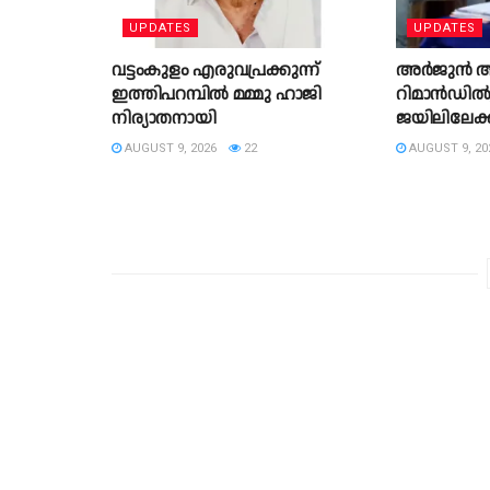
UPDATES
UPDATES
വട്ടംകുളം എരുവപ്രക്കുന്ന്
അർജുൻ ആ
ഇത്തിപറമ്പിൽ മമ്മു ഹാജി
റിമാൻഡിൽ
നിര്യാതനായി
ജയിലിലേക്ക് 
AUGUST 9, 2026
22
AUGUST 9, 20