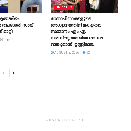
UPDATES
യങ്കിയ
മാതാപിതാക്കളുടെ
; തലശേരി സബ്
അധ്വാനത്തിന് മകളുടെ
മാറ്റി
സമ്മാനം’എം.എ.
സംസ്കൃതത്തിൽ രണ്ടാം
26
11
റാങ്കുമായി ഉണ്ണിമായ
AUGUST 9, 2026
82
ADVERTISEMENT