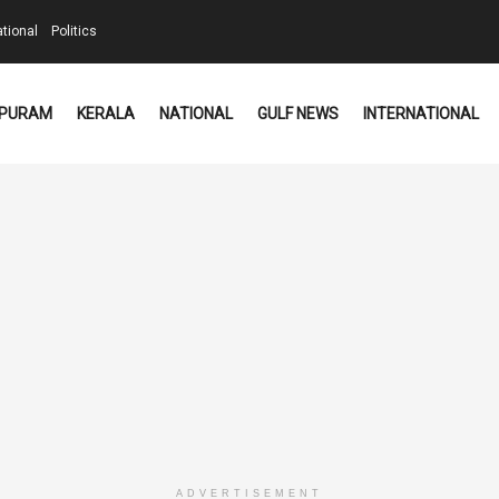
ational
Politics
PURAM
KERALA
NATIONAL
GULF NEWS
INTERNATIONAL
ADVERTISEMENT