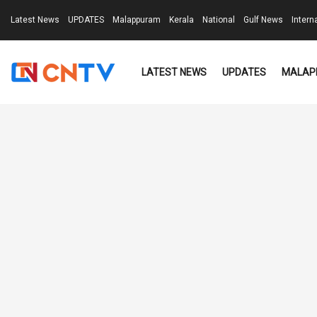
Latest News
UPDATES
Malappuram
Kerala
National
Gulf News
Intern
LATEST NEWS
UPDATES
MALAP