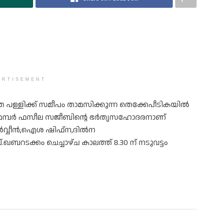
ERTISEMENT
ത്തെ പള്ളിക്ക് സമീപം താമസിക്കുന്ന തെക്കേപീടികയിൽ
ൻ മെമ്പർ ഫസീല സജീബിൻ്റെ ഭർതൃസഹോദരനാണ്
ന പർവ്വീൻ,ഐശ ഷിഫ്ന,ദിൽന
ടക്കം ചെച്ചാഴ്ച കാലത്ത് 8.30 ന് നടുവട്ടം