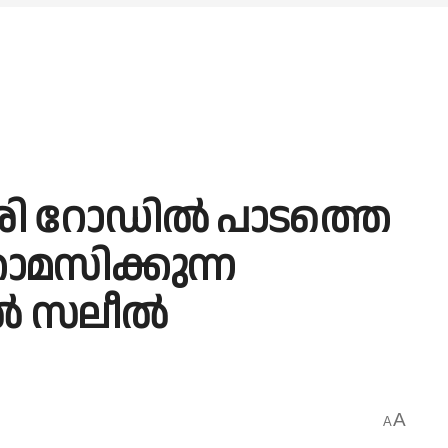
്ശേരി റോഡിൽ പാടത്തെ
താമസിക്കുന്ന
ിൽ സലീൽ
A
A