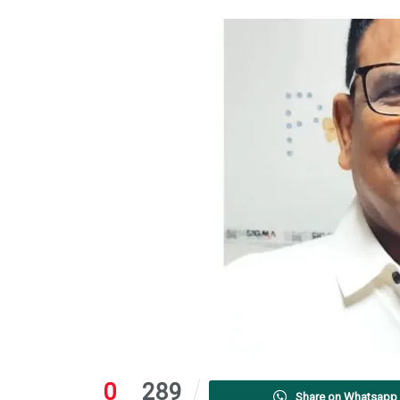
0
289
Share on Whatsapp