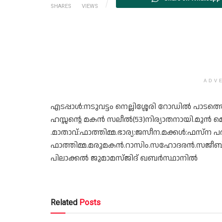
SHARES
VIEWS
ADV
എടപ്പാള്‍:നടുവട്ടം നെല്ലിശ്ശേരി റോഡിൽ പാട
ഹസ്സന്റെ മകന്‍ സലീൽ(53)നിര്യാതനായി.മു
.മാതാവ്:ഫാത്തിമ്മ.ഭാര്യ:ജസീന.മക്കൾ:ഫസ്
ഫാത്തിമ്മ.മരുമകൻ.റാസിം.സഹോദരൻ.സജീബ്.ഖബറ
പിലാക്കൽ ജുമാമസ്ജിദ് ഖബര്‍സ്ഥാനില്‍
Related
Posts