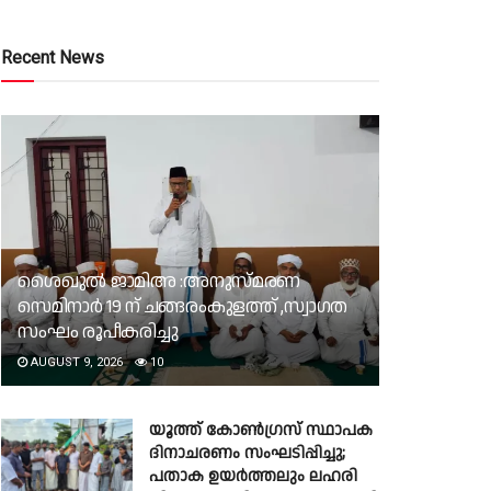
Recent News
ശൈഖുൽ ജാമിഅ :അനുസ്മരണ
സെമിനാർ 19 ന് ചങ്ങരംകുളത്ത് ,സ്വാഗത
സംഘം രൂപീകരിച്ചു
AUGUST 9, 2026
10
യൂത്ത് കോൺഗ്രസ് സ്ഥാപക
ദിനാചരണം സംഘടിപ്പിച്ചു;
പതാക ഉയർത്തലും ലഹരി