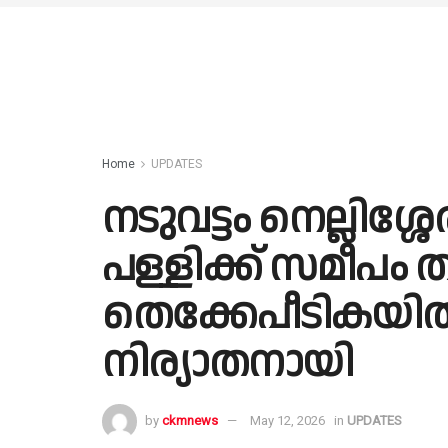
Home
UPDATES
നടുവട്ടം നെല്ലിശ
പള്ളിക്ക് സമീപം 
തെക്കേപീടികയ
നിര്യാതനായി
by
ckmnews
May 12, 2026
in
UPDATES