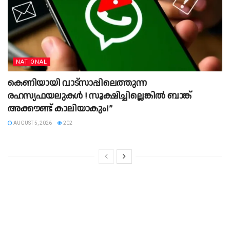
NATIONAL
കെണിയായി വാട്സാപ്പിലെത്തുന്ന
രഹസ്യഫയലുകൾ ! സൂക്ഷിച്ചില്ലെങ്കിൽ ബാങ്ക്
അക്കൗണ്ട് കാലിയാകും!”
AUGUST 5, 2026
202