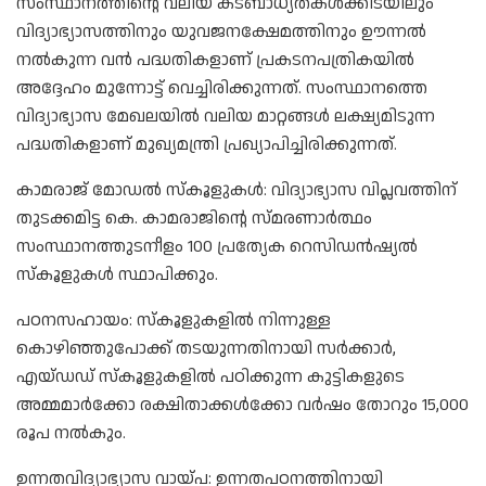
സംസ്ഥാനത്തിന്റെ വലിയ കടബാധ്യതകൾക്കിടയിലും
വിദ്യാഭ്യാസത്തിനും യുവജനക്ഷേമത്തിനും ഊന്നൽ
നൽകുന്ന വൻ പദ്ധതികളാണ് പ്രകടനപത്രികയിൽ
അദ്ദേഹം മുന്നോട്ട് വെച്ചിരിക്കുന്നത്. സംസ്ഥാനത്തെ
വിദ്യാഭ്യാസ മേഖലയിൽ വലിയ മാറ്റങ്ങൾ ലക്ഷ്യമിടുന്ന
പദ്ധതികളാണ് മുഖ്യമന്ത്രി പ്രഖ്യാപിച്ചിരിക്കുന്നത്.
കാമരാജ് മോഡൽ സ്കൂളുകൾ: വിദ്യാഭ്യാസ വിപ്ലവത്തിന്
തുടക്കമിട്ട കെ. കാമരാജിന്റെ സ്മരണാർത്ഥം
സംസ്ഥാനത്തുടനീളം 100 പ്രത്യേക റെസിഡൻഷ്യൽ
സ്കൂളുകൾ സ്ഥാപിക്കും.
പഠനസഹായം: സ്‌കൂളുകളിൽ നിന്നുള്ള
കൊഴിഞ്ഞുപോക്ക് തടയുന്നതിനായി സർക്കാർ,
എയ്ഡഡ് സ്‌കൂളുകളിൽ പഠിക്കുന്ന കുട്ടികളുടെ
അമ്മമാർക്കോ രക്ഷിതാക്കൾക്കോ വർഷം തോറും 15,000
രൂപ നൽകും.
ഉന്നതവിദ്യാഭ്യാസ വായ്പ: ഉന്നതപഠനത്തിനായി