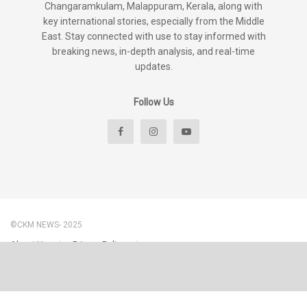
Changaramkulam, Malappuram, Kerala, along with
key international stories, especially from the Middle
East. Stay connected with use to stay informed with
breaking news, in-depth analysis, and real-time
updates.
Follow Us
©CKM NEWS- 2025
About Us
Privacy Policy
Disclaimer & Content Policy – CKM News
Terms And Conditions
Contact Us