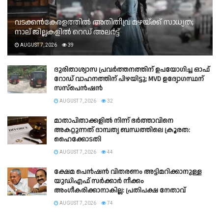
വടക്കൻകേരളത്തിൽ അതിതീവ്ര മഴയ്ക്ക് സാധ്യത;
നാല് ജില്ലകളിൽ റെഡ് അലർട്ട്
AUGUST 7, 2026
39
ദുരിതാശ്വാസ പ്രവർത്തനത്തിന് ഉപയോഗിച്ച ഓഫ്
റോഡ് വാഹനത്തിന് പിഴയിട്ടു; MVD ഉദ്യോഗസ്ഥന്
സസ്പെൻഷൻ
AUGUST 7, 2026
32
മാതാപിതാക്കളില്‍ നിന്ന് ഭര്‍ത്താവിനെ
അകറ്റുന്നത് ദാമ്പത്യ ബന്ധത്തിലെ ക്രൂരത:
ഹൈക്കോടതി
AUGUST 7, 2026
44
ക്ഷേമ പെന്‍ഷന്‍ വിതരണം അട്ടിമറിക്കാനുള്ള
യുഡിഎഫ് സര്‍ക്കാര്‍ നീക്കം
അംഗീകരിക്കാനാകില്ല: പ്രതിപക്ഷ നേതാവ്
AUGUST 7, 2026
74