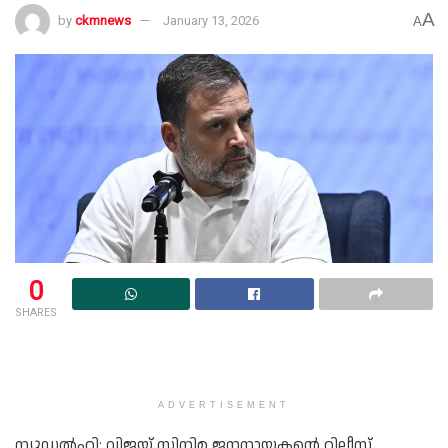
A
by
ckmnews
January 13, 2026
A
0
SHARES
ADVERTISEMENT
ന്യൂഡല്‍ഹി: വിജയ് സിനിമ ജനനായകന്റെ റിലീസ്