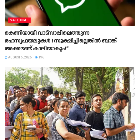
NATIONAL
കെണിയായി വാട്സാപ്പിലെത്തുന്ന
രഹസ്യഫയലുകൾ ! സൂക്ഷിച്ചില്ലെങ്കിൽ ബാങ്ക്
അക്കൗണ്ട് കാലിയാകും!”
AUGUST 5, 2026
196