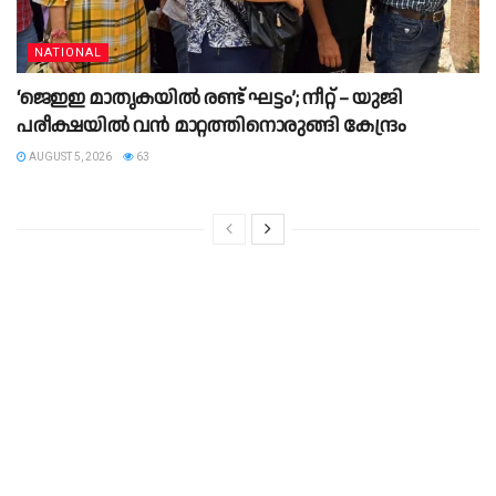
NATIONAL
‘ജെഇഇ മാതൃകയിൽ രണ്ട് ഘട്ടം’; നീറ്റ് – യുജി
പരീക്ഷയിൽ വൻ മാറ്റത്തിനൊരുങ്ങി കേന്ദ്രം
AUGUST 5, 2026
63