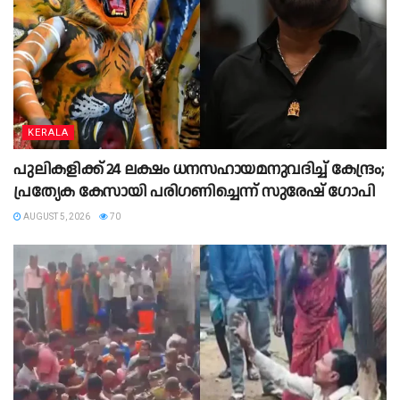
KERALA
പുലികളിക്ക് 24 ലക്ഷം ധനസഹായമനുവദിച്ച് കേന്ദ്രം;
പ്രത്യേക കേസായി പരിഗണിച്ചെന്ന് സുരേഷ് ഗോപി
AUGUST 5, 2026
70