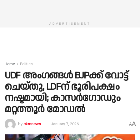
ADVERTISEMENT
Home
Politics
UDF അംഗങ്ങൾ BJPക്ക്‌ വോട്ട്
ചെയ്തു, LDFന് ഭൂരിപക്ഷം
നഷ്ടമായി; കാസർഗോഡും
മറ്റത്തൂർ മോഡൽ
A
by
ckmnews
January 7, 2026
A