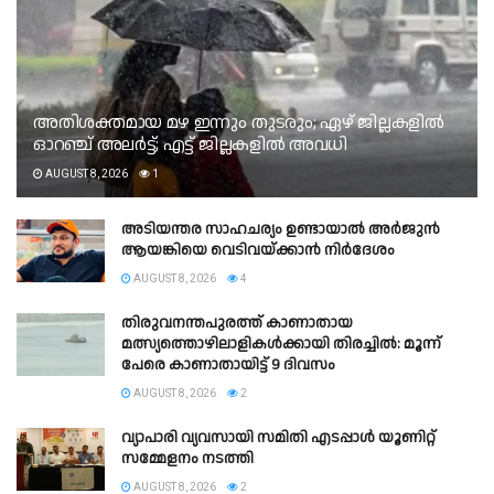
അതിശക്തമായ മഴ ഇന്നും തുടരും; ഏഴ് ജില്ലകളിൽ
ഓറഞ്ച് അലർട്ട്; എട്ട് ജില്ലകളിൽ അവധി
AUGUST 8, 2026
1
അടിയന്തര സാഹചര്യം ഉണ്ടായാല്‍ അര്‍ജുന്‍
ആയങ്കിയെ വെടിവയ്ക്കാന്‍ നിര്‍ദേശം
AUGUST 8, 2026
4
തിരുവനന്തപുരത്ത് കാണാതായ
മത്സ്യത്തൊഴിലാളികൾക്കായി തിരച്ചിൽ: മൂന്ന്
പേരെ കാണാതായിട്ട് 9 ദിവസം
AUGUST 8, 2026
2
വ്യാപാരി വ്യവസായി സമിതി എടപ്പാൾ യൂണിറ്റ്
സമ്മേളനം നടത്തി
AUGUST 8, 2026
2