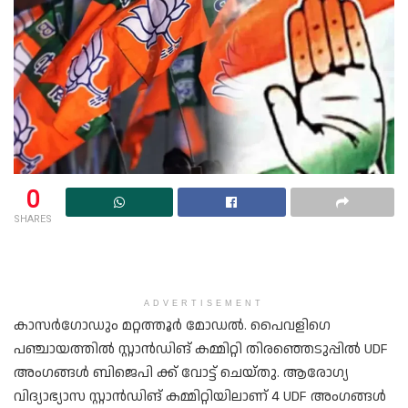
0
SHARES
ADVERTISEMENT
കാസർഗോഡും മറ്റത്തൂർ മോഡൽ. പൈവളിഗെ
പഞ്ചായത്തിൽ സ്റ്റാൻഡിങ് കമ്മിറ്റി തിരഞ്ഞെടുപ്പിൽ UDF
അംഗങ്ങൾ ബിജെപി ക്ക്‌ വോട്ട് ചെയ്തു. ആരോഗ്യ
വിദ്യാഭ്യാസ സ്റ്റാൻഡിങ് കമ്മിറ്റിയിലാണ് 4 UDF അംഗങ്ങൾ