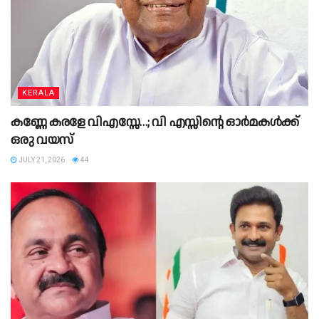
KERALA
കണ്ണേ കരളേ വിഎസ്സേ…; വി എസ്സിന്റെ ഓര്‍മകള്‍ക്ക്
ഒരു വയസ്
JULY 21, 2026
44