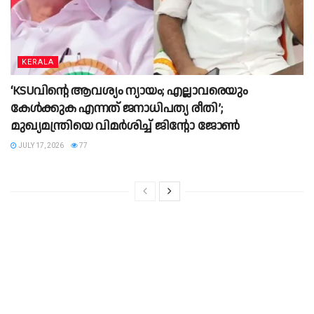
KERALA
‘KSUവിന്റെ ആവശ്യം ന്യായം; എല്ലാവരെയും
കേൾക്കുക എന്നത് ജനാധിപത്യ രീതി’;
മുഖ്യമന്ത്രിയെ വിമർശിച്ച് ജിൻ്റോ ജോൺ
JULY 17, 2026
77