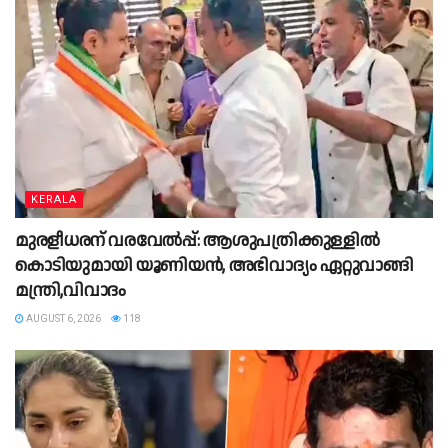
KERALA
മുരളീധരന് വരവേൽപ്പ്: ആശുപത്രിക്കുള്ളിൽ
കൊടിയുമായി യൂണിയൻ, അഭിവാദ്യം ഏറ്റുവാങ്ങി
മന്ത്രി,വിവാദം
AUGUST 6, 2026
118