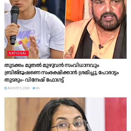
NATIONAL
തുടക്കം മുതൽ മുഴുവൻ സംവിധാനവും
ബ്രിജ്ഭൂഷണെ സംരക്ഷിക്കാൻ ശ്രമിച്ചു, പോരാട്ടം
തുടരും- വിനേഷ് ഫോഗട്ട്
AUGUST 3, 2026
46