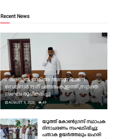
Recent News
ശൈഖുൽ ജാമിഅ :അനുസ്മരണ
സെമിനാർ 19 ന് ചങ്ങരംകുളത്ത് ,സ്വാഗത
സംഘം രൂപീകരിച്ചു
AUGUST 9, 2026
49
യൂത്ത് കോൺഗ്രസ് സ്ഥാപക
ദിനാചരണം സംഘടിപ്പിച്ചു;
പതാക ഉയർത്തലും ലഹരി