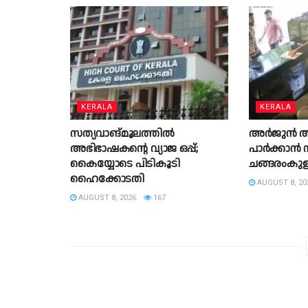
KERALA
KERALA
സത്യവാങ്മൂലത്തില്‍
അർജുൻ ആയ
അഭിഭാഷകൻ്റെ വ്യാജ ഒപ്പ്;
പാർക്കാൻ സ
കൈയ്യോടെ പിടികൂടി
ചങ്ങരംകുളത
ഹൈക്കോടതി
AUGUST 8, 20
AUGUST 8, 2026
167