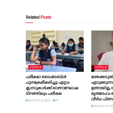
Related
Posts
KERALA
KERALA
പരീക്ഷാ ടൈംടേബിൾ
മഴക്കെടു
പുനഃക്രമീകരിച്ചു; എട്ടാം
എടുക്കുന്
ക്ലാസുകാർക്ക് ഓണാഘോഷ
ഉണ്ടായില്ല,
ദിനത്തിലും പരീക്ഷ
മൃതദേഹം
വീഴ്ച: പി
AUGUST 8, 2026
8
AUGUST 8, 20