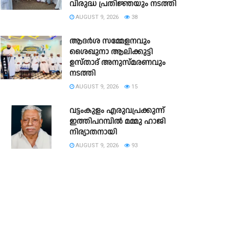
വിരുദ്ധ പ്രതിജ്ഞയും നടത്തി
AUGUST 9, 2026
38
ആദർശ സമ്മേളനവും
ശൈഖുനാ ആലിക്കുട്ടി
ഉസ്താദ് അനുസ്മരണവും
നടത്തി
AUGUST 9, 2026
15
വട്ടംകുളം എരുവപ്രക്കുന്ന്
ഇത്തിപറമ്പിൽ മമ്മു ഹാജി
നിര്യാതനായി
AUGUST 9, 2026
93