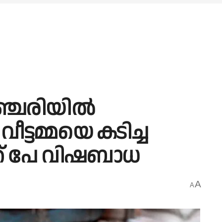
്ചേരിയില്‍
ട്ടമ്മയെ കടിച്ച
ക് പേ വിഷബാധ
A
A