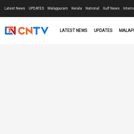
Latest News
UPDATES
Malappuram
Kerala
National
Gulf News
Intern
LATEST NEWS
UPDATES
MALAP