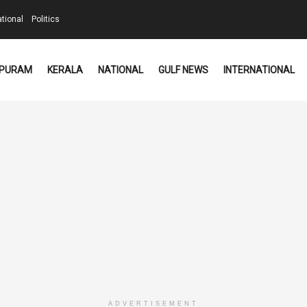
ational
Politics
PURAM
KERALA
NATIONAL
GULF NEWS
INTERNATIONAL
ADVERTISEMENT