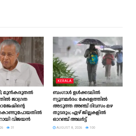
KERALA
തി; മുൻകരുതൽ
ബംഗാൾ ഉൾക്കടലിൽ
നതിൽ ജാഗ്രത
ന്യൂനമർദം: കേരളത്തിൽ
 രാജേഷിന്റെ
അടുത്ത അഞ്ച് ദിവസം മഴ
 കൊണ്ടുപോയതിൽ
തുടരും; ഏഴ് ജില്ലകളിൽ
ണറായി വിജയൻ
ഓറഞ്ച് അലർട്ട്
26
31
AUGUST 8, 2026
100