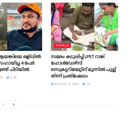
KERALA
ങ്കിയെ ഒളിവിൽ
സമരം കടുപ്പിച്ച് LPST റാങ്ക്
ഹായിച്ച 4 പേര്‍
ഹോൾഡേഴ്സ്:
്ത് പിടിയില്‍
സെക്രട്ടറിയേറ്റിന് മുന്നിൽ പുല്ല്
തിന്ന് പ്രതിഷേധം
26
2.5K
AUGUST 8, 2026
79