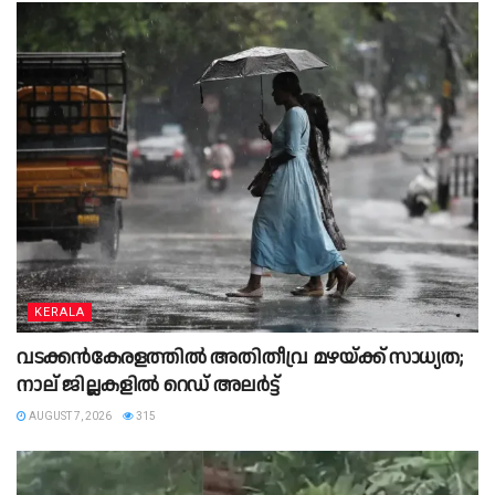
KERALA
വടക്കൻകേരളത്തിൽ അതിതീവ്ര മഴയ്ക്ക് സാധ്യത;
നാല് ജില്ലകളിൽ റെഡ് അലർട്ട്
AUGUST 7, 2026
315