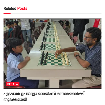
Related
Posts
KERALA
എടപ്പാൾ ഉപജില്ലാ ഗെയിംസ് മത്സരങ്ങൾക്ക്
തുടക്കമായി