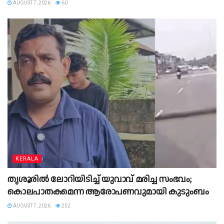
AUGUST 7, 2026
60
KERALA
തൃശൂരിൽ ലോറിയിടിച്ച് യുവാവ് മരിച്ച സംഭവം;
കൊലപാതകമെന്ന ആരോപണവുമായി കുടുംബം
AUGUST 7, 2026
252