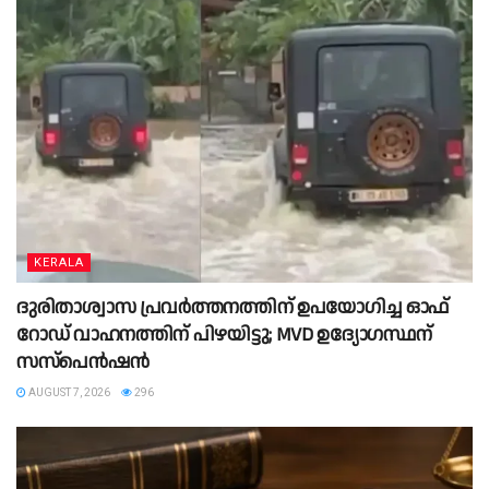
KERALA
ദുരിതാശ്വാസ പ്രവർത്തനത്തിന് ഉപയോഗിച്ച ഓഫ്
റോഡ് വാഹനത്തിന് പിഴയിട്ടു; MVD ഉദ്യോഗസ്ഥന്
സസ്പെൻഷൻ
AUGUST 7, 2026
296