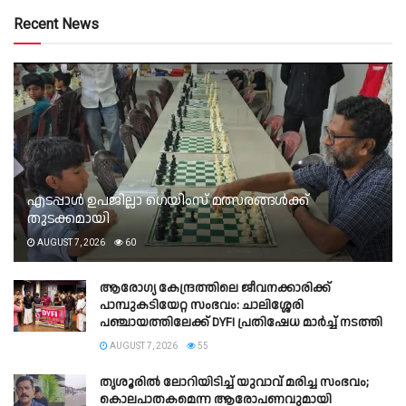
Recent News
എടപ്പാൾ ഉപജില്ലാ ഗെയിംസ് മത്സരങ്ങൾക്ക്
തുടക്കമായി
AUGUST 7, 2026
60
ആരോഗ്യ കേന്ദ്രത്തിലെ ജീവനക്കാരിക്ക്
പാമ്പുകടിയേറ്റ സംഭവം: ചാലിശ്ശേരി
പഞ്ചായത്തിലേക്ക് DYFI പ്രതിഷേധ മാർച്ച് നടത്തി​
AUGUST 7, 2026
55
തൃശൂരിൽ ലോറിയിടിച്ച് യുവാവ് മരിച്ച സംഭവം;
കൊലപാതകമെന്ന ആരോപണവുമായി