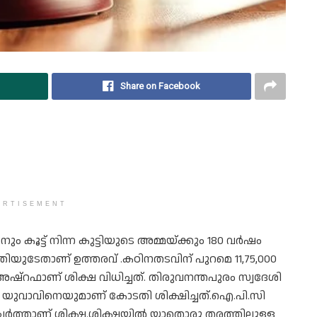
Share on Facebook
ERTISEMENT
നും കൂട്ട് നിന്ന കുട്ടിയുടെ അമ്മയ്ക്കും 180 വർഷം
കോടതിയുടേതാണ് ഉത്തരവ് .കഠിനതടവിന് പുറമെ 11,75,000
 അഷ്‌റഫാണ് ശിക്ഷ വിധിച്ചത്. തിരുവനന്തപുരം സ്വദേശി
യുവാവിനെയുമാണ് കോടതി ശിക്ഷിച്ചത്.ഐ.പി.സി
േർത്താണ് ശിക്ഷ.ശിക്ഷയിൽ യാതൊരു തരത്തിലുള്ള