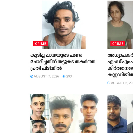
CRIME
CRIME
കുടിച്ച ചായയുടെ പണം
അധ്യാപകർ 
ചോദിച്ചതിന് തട്ടുകട തകർത്ത
എംഡിഎംഎ ക
പ്രതി പിടിയിൽ
കീർത്തനയ
കസ്റ്റഡിയിൽ 
AUGUST 7, 2026
293
AUGUST 6, 20