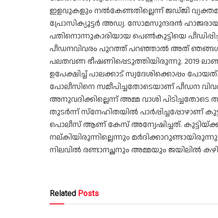
ഇളവുകളും നൽകേണ്ടതില്ലെന്ന് ജഡ്ജി വ്യക്തമ
പ്രോസിക്യൂട്ടർ അഡ്വ. സോമസുന്ദരൻ ഹാജരായ
പതിനൊന്നുകാരിയായ പെൺകുട്ടിയെ പീഡിപ്പിച്
പീഡനവിവരം പുറത്ത് പറഞ്ഞാൽ അത് ഞങ്ങൾ 
പലതവണ ഭീഷണിപ്പെടുത്തിയിരുന്നു. 2019 ല
ഉപേക്ഷിച്ച് പാലക്കാട് സ്വദേശിക്കൊപ്പം പോയ
പോലീസിനെ സമീപിച്ചതോടെയാണ് പീഡന വിവരം
അനുവദിക്കില്ലെന്ന് അമ്മ വാശി പിടിച്ചതോടെ 
തുടർന്ന് സ്നേഹിതയിൽ പാർപ്പിച്ചപ്പോഴാണ് കു
പൊലീസ് ആണ് കേസ് അന്വേഷിച്ചത്. കുട്ടിയ്ക
നല്കിയിരുന്നില്ലെന്നും മർദിക്കാറുണ്ടായി
നിലവിൽ രണ്ടാനച്ഛനും അമ്മയും ജയിലിൽ ക
Related
Posts