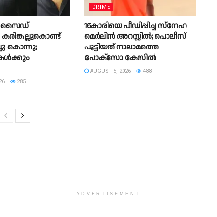
CRIME
് സൈഡ്
16കാരിയെ പീഡിപ്പിച്ച സ്‌നേഹ
കരിങ്കല്ലുകൊണ്ട്
മെർലിൻ അറസ്റ്റിൽ; പൊലീസ്
ചു കൊന്നു;
പൂട്ടിയത് നാലാമത്തെ
ികൾക്കും
പോക്‌സോ കേസിൽ
ം
AUGUST 5, 2026
488
26
285
ADVERTISEMENT