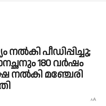
 നൽകി പീഡിപ്പിച്ചു;
ാനച്ഛനും 180 വർഷം
ക്ഷ നൽകി മഞ്ചേരി
ടതി
A
A