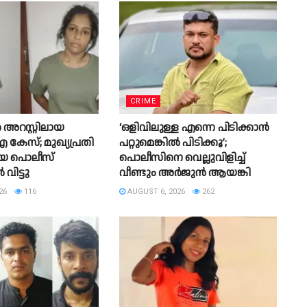
CRIME
അറസ്റ്റിലായ
‘ഒളിവിലുള്ള എന്നെ പിടിക്കാൻ
േസ്; മുഖ്യപ്രതി
പറ്റുമെങ്കിൽ പിടിക്കൂ’;
െ പൊലീസ്
പൊലീസിനെ വെല്ലുവിളിച്ച്
വിട്ടു
വീണ്ടും അർജുൻ ആയങ്കി
26
116
AUGUST 6, 2026
262