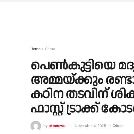
Home
Crime
പെൺകുട്ടിയെ മദ്യം
അമ്മയ്ക്കും രണ്ട
കഠിന തടവിന് ശി
ഫാസ്റ്റ് ട്രാക്ക് കോ
by
ckmnews
November 4, 2025
in
Crime