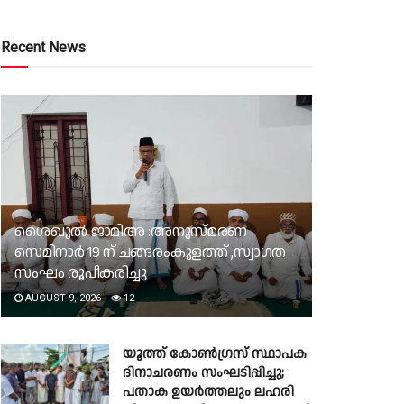
Recent News
ശൈഖുൽ ജാമിഅ :അനുസ്മരണ
സെമിനാർ 19 ന് ചങ്ങരംകുളത്ത് ,സ്വാഗത
സംഘം രൂപീകരിച്ചു
AUGUST 9, 2026
12
യൂത്ത് കോൺഗ്രസ് സ്ഥാപക
ദിനാചരണം സംഘടിപ്പിച്ചു;
പതാക ഉയർത്തലും ലഹരി