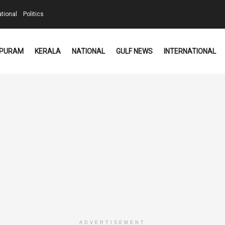
ational
Politics
PURAM
KERALA
NATIONAL
GULF NEWS
INTERNATIONAL
ADVERTISEMENT