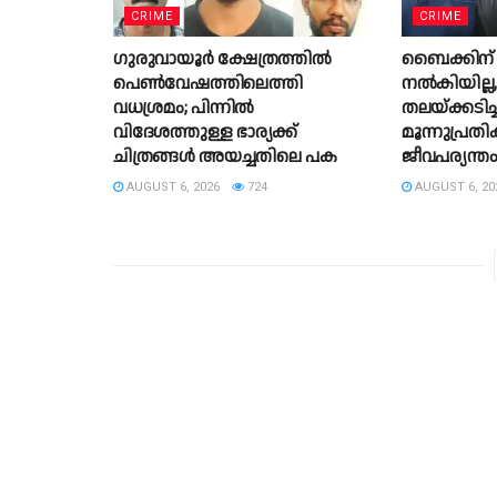
CRIME
CRIME
ഗുരുവായൂർ ക്ഷേത്രത്തിൽ
ബൈക്കിന
പെൺവേഷത്തിലെത്തി
നൽകിയില്ല, 
വധശ്രമം; പിന്നിൽ
തലയ്ക്കടിച്
വിദേശത്തുള്ള ഭാര്യക്ക്
മൂന്നുപ്രത
ചിത്രങ്ങൾ അയച്ചതിലെ പക
ജീവപര്യന്ത
AUGUST 6, 2026
724
AUGUST 6, 20