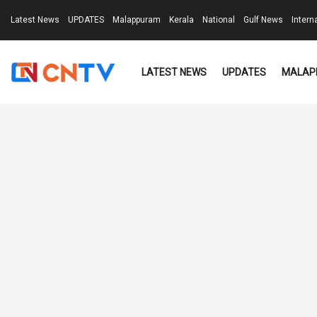
Latest News
UPDATES
Malappuram
Kerala
National
Gulf News
Intern
LATEST NEWS
UPDATES
MALAP