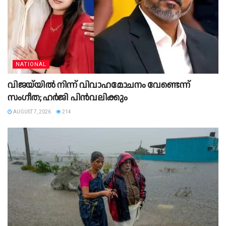
NATIONAL
വിജയ്‌യിൽ നിന്ന് വിവാഹമോചനം വേണ്ടെന്ന്
സംഗീത; ഹർജി പിൻവലിക്കും
AUGUST 7, 2026
214