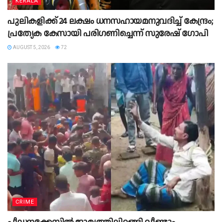
KERALA
പുലികളിക്ക് 24 ലക്ഷം ധനസഹായമനുവദിച്ച് കേന്ദ്രം;
പ്രത്യേക കേസായി പരിഗണിച്ചെന്ന് സുരേഷ് ഗോപി
AUGUST 5, 2026
72
CRIME