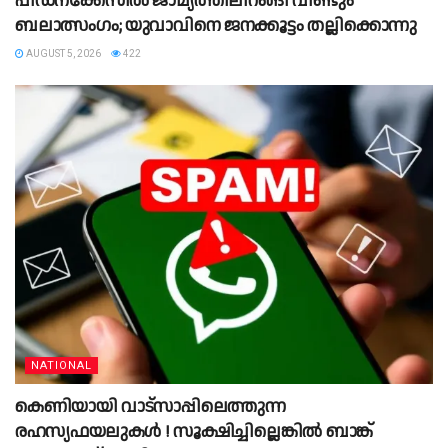
പീഡനക്കേസിൽ ജാമ്യത്തിലിറങ്ങി വീണ്ടും
ബലാത്സംഗം; യുവാവിനെ ജനക്കൂട്ടം തല്ലിക്കൊന്നു
AUGUST 5, 2026
422
NATIONAL
കെണിയായി വാട്സാപ്പിലെത്തുന്ന
രഹസ്യഫയലുകൾ ! സൂക്ഷിച്ചില്ലെങ്കിൽ ബാങ്ക്