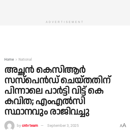
ADVERTISEMENT
Home
National
അച്ഛൻ കെസിആർ
സസ്‌പെൻഡ് ചെയ്തതിന്
പിന്നാലെ പാർട്ടി വിട്ട് കെ
കവിത; എംഎല്‍സി
സ്ഥാനവും രാജിവച്ചു
A
by
cntv team
September 3, 2025
A