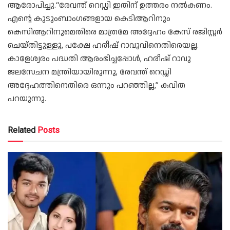
ആരോപിച്ചു.“രേവന്ത് റെഡ്ഡി ഇതിന് ഉത്തരം നൽകണം.
എന്റെ കുടുംബാംഗങ്ങളായ കെടിആറിനും
കെസിആറിനുമെതിരെ മാത്രമേ അദ്ദേഹം കേസ് രജിസ്റ്റർ
ചെയ്തിട്ടുള്ളൂ, പക്ഷേ ഹരീഷ് റാവുവിനെതിരെയല്ല.
കാളേശ്വരം പദ്ധതി ആരംഭിച്ചപ്പോൾ, ഹരീഷ് റാവു
ജലസേചന മന്ത്രിയായിരുന്നു, രേവന്ത് റെഡ്ഡി
അദ്ദേഹത്തിനെതിരെ ഒന്നും പറഞ്ഞില്ല,” കവിത
പറയുന്നു.
Related
Posts