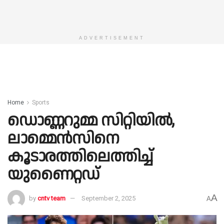
ADVERTISEMENT
Home
Sports
ഡൊണ്ണറുമ്മ സിറ്റിയിൽ,
ലാമ്മെൻസിനെ
കൂടാരത്തിലെത്തിച്ച്
യുണൈറ്റഡ്
A
by
cntv team
September 2, 2025
A