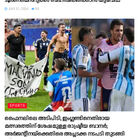
ടൂർണമെന്‍റുകൾ ബഹിഷ്‌കരിക്കാൻ യുവേഫ
JULY 31, 2026
90
SPORTS
ഫൈനലിലെ അടിപിടി, ഇംഗ്ലണ്ടിനെതിരായ
മത്സരത്തിന് ശേഷമുള്ള രാഷ്ട്രീയ ബാനര്‍;
അര്‍ജന്റീനയ്‌ക്കെതിരെ അച്ചടക്ക നടപടി തുടങ്ങി