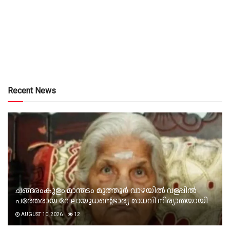
Recent News
ചങ്ങരംകുളം മാന്തടം മുത്തൂർ വാഴയിൽ വളപ്പിൽ
പരേതരായ വേലായുധന്റെഭാര്യ മാധവി നിര്യാതയായി
AUGUST 10, 2026
12