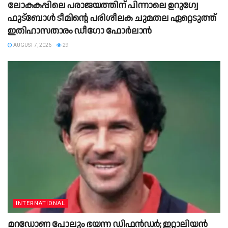
ലോകകപ്പിലെ പരാജയത്തിന് പിന്നാലെ ഉറുഗ്വേ
ഫുട്ബോൾ ടീമിന്റെ പരിശീലക ചുമതല ഏറ്റെടുത്ത്
ഇതിഹാസതാരം ഡീഗോ ഫോർലാൻ
AUGUST 7, 2026
29
INTERNATIONAL
മറഡോണ പോലും ഭയന്ന ഡിഫൻഡർ; ഇറ്റാലിയൻ