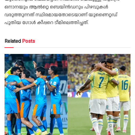
ഒനാനയും ആൽറ്റെ ബെയിൻഡറും പിഴവുകൾ
വരുത്തുന്നത് സ്ഥിരമായതോടെയാണ് യുണൈറ്റഡ്
പുതിയ ഗോൾ കീപ്പറെ ടീമിലെത്തിച്ചത്.
Related
Posts