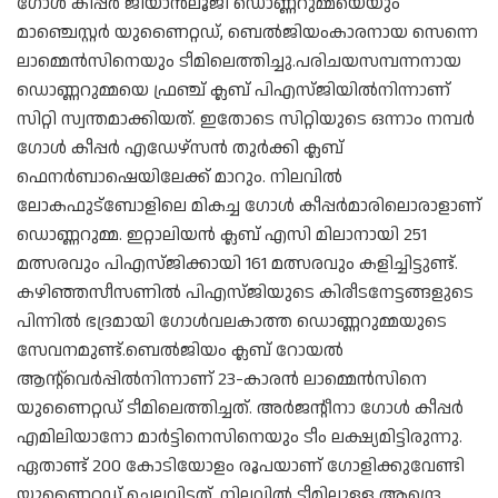
ഗോൾ കീപ്പർ ജിയാൻലൂജി ഡൊണ്ണറുമ്മയെയും
മാഞ്ചെസ്റ്റർ യുണൈറ്റഡ്, ബെൽജിയംകാരനായ സെന്നെ
ലാമ്മെൻസിനെയും ടീമിലെത്തിച്ചു.പരിചയസമ്പന്നനായ
ഡൊണ്ണറുമ്മയെ ഫ്രഞ്ച് ക്ലബ് പിഎസ്ജിയിൽനിന്നാണ്
സിറ്റി സ്വന്തമാക്കിയത്. ഇതോടെ സിറ്റിയുടെ ഒന്നാം നമ്പർ
ഗോൾ കീപ്പർ എഡേഴ്‌സൻ തുർക്കി ക്ലബ്
ഫെനർബാഷെയിലേക്ക് മാറും. നിലവിൽ
ലോകഫുട്‌ബോളിലെ മികച്ച ഗോൾ കീപ്പർമാരിലൊരാളാണ്
ഡൊണ്ണറുമ്മ. ഇറ്റാലിയൻ ക്ലബ് എസി മിലാനായി 251
മത്സരവും പിഎസ്ജിക്കായി 161 മത്സരവും കളിച്ചിട്ടുണ്ട്.
കഴിഞ്ഞസീസണിൽ പിഎസ്ജിയുടെ കിരീടനേട്ടങ്ങളുടെ
പിന്നിൽ ഭദ്രമായി ഗോൾവലകാത്ത ഡൊണ്ണറുമ്മയുടെ
സേവനമുണ്ട്.ബെൽജിയം ക്ലബ് റോയൽ
ആന്റ്‌വെർപ്പിൽനിന്നാണ് 23-കാരൻ ലാമ്മെൻസിനെ
യുണൈറ്റഡ് ടീമിലെത്തിച്ചത്. അർജന്റീനാ ഗോൾ കീപ്പർ
എമിലിയാനോ മാർട്ടിനെസിനെയും ടീം ലക്ഷ്യമിട്ടിരുന്നു.
ഏതാണ്ട് 200 കോടിയോളം രൂപയാണ് ഗോളിക്കുവേണ്ടി
യുണൈറ്റഡ് ചെലവിട്ടത്. നിലവിൽ ടീമിലുള്ള ആന്ദ്രെ