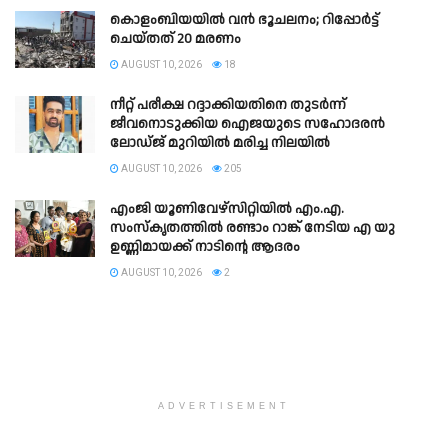
കൊളംബിയയിൽ വൻ ഭൂചലനം; റിപ്പോര്‍ട്ട്
ചെയ്തത് 20 മരണം
AUGUST 10, 2026
18
നീറ്റ് പരീക്ഷ റദ്ദാക്കിയതിനെ തുടർന്ന്
ജീവനൊടുക്കിയ ഐജയുടെ സഹോദരൻ
ലോഡ്‌ജ് മുറിയിൽ മരിച്ച നിലയിൽ
AUGUST 10, 2026
205
എംജി യൂണിവേഴ്സിറ്റിയിൽ എം.എ.
സംസ്കൃതത്തിൽ രണ്ടാം റാങ്ക് നേടിയ എ യു
ഉണ്ണിമായക്ക് നാടിന്റെ ആദരം
AUGUST 10, 2026
2
ADVERTISEMENT