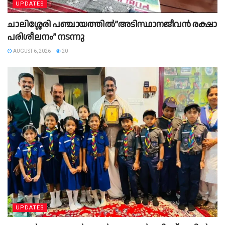
UPDATES
ചാലിശ്ശേരി പഞ്ചായത്തിൽ”അടിസ്ഥാനജീവൻ രക്ഷാ
പരിശീലനം” നടന്നു
AUGUST 6, 2026
20
UPDATES