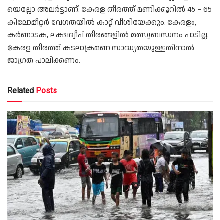
യെല്ലോ അലർട്ടാണ്. കേരള തീരത്ത് മണിക്കൂറിൽ 45 – 65
കിലോമീറ്റർ വേഗതയിൽ കാറ്റ് വീശിയേക്കും. കേരളം,
കർണാടക, ലക്ഷദ്വീപ് തീരങ്ങളിൽ മത്സ്യബന്ധനം പാടില്ല.
കേരള തീരത്ത്‌ കടലാക്രമണ സാദ്ധ്യതയുള്ളതിനാൽ
ജാഗ്രത പാലിക്കണം.
Related
Posts