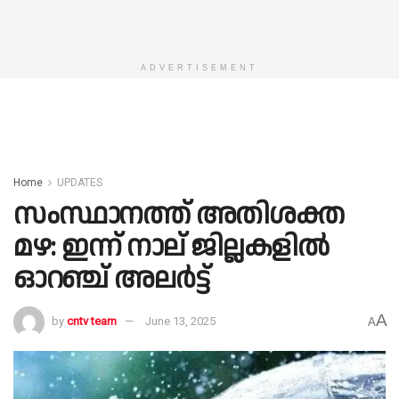
ADVERTISEMENT
Home
UPDATES
സംസ്ഥാനത്ത് അതിശക്ത
മഴ: ഇന്ന് നാല് ജില്ലകളിൽ
ഓറഞ്ച് അലർട്ട്
A
by
cntv team
June 13, 2025
A