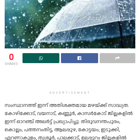
0
SHARES
ADVERTISEMENT
സംസ്ഥാനത്ത് ഇന്ന് അതിശക്തമായ മഴയ്ക്ക് സാദ്ധ്യത.
കോഴിക്കോട്, വയനാട്, കണ്ണൂർ, കാസർകോട് ജില്ലകളിൽ
ഇന്ന് ഓറഞ്ച് അലർട്ട് പ്രഖ്യാപിച്ചു. തിരുവനന്തപുരം,
കൊല്ലം, പത്തനംതിട്ട, ആലപ്പുഴ, കോട്ടയം, ഇടുക്കി,
എറണാകുളം, തൃശൂർ, പാലക്കാട്, മലപ്പുറം ജില്ലകളിൽ