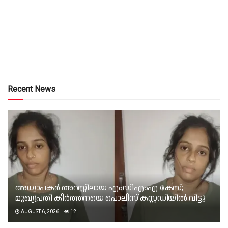
Recent News
അധ്യാപകർ അറസ്റ്റിലായ എംഡിഎംഎ കേസ്;
മുഖ്യപ്രതി കീർത്തനയെ പൊലീസ് കസ്റ്റഡിയിൽ വിട്ടു
AUGUST 6, 2026
12