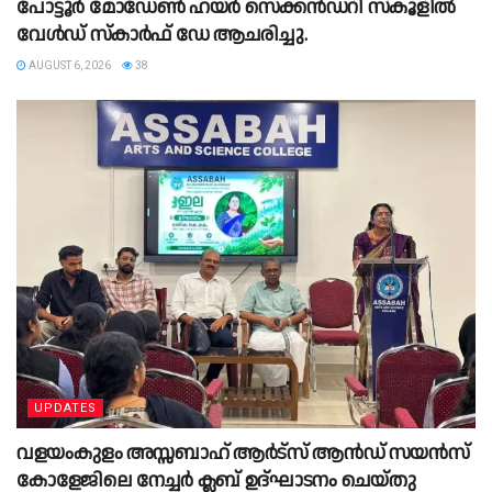
പോട്ടൂർ മോഡേൺ ഹയർ സെക്കൻഡറി സ്കൂളില്‍
വേൾഡ് സ്കാർഫ് ഡേ ആചരിച്ചു.
AUGUST 6, 2026
38
UPDATES
വളയംകുളം അസ്സബാഹ് ആർട്സ് ആൻഡ് സയൻസ്
കോളേജിലെ നേച്ചർ ക്ലബ് ഉദ്ഘാടനം ചെയ്തു