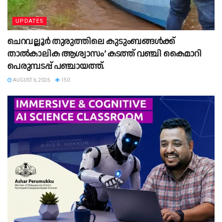
UPDATES
ചെറവല്ലൂർ തുരുത്തിലെ കുടുംബങ്ങൾക്ക്
താൽകാലിക ആശ്വാസം’ കടത്ത് വഞ്ചി കൈമാറി
പെരുമ്പടപ്പ് പഞ്ചായത്ത്.
AUGUST 6, 2026
150