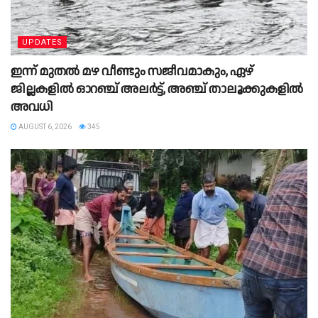
UPDATES
ഇന്ന് മുതൽ മഴ വീണ്ടും സജീവമാകും, ഏഴ്
ജില്ലകളിൽ ഓറഞ്ച് അലർട്ട്, അഞ്ച് താലൂക്കുകളിൽ
അവധി
AUGUST 6, 2026
345