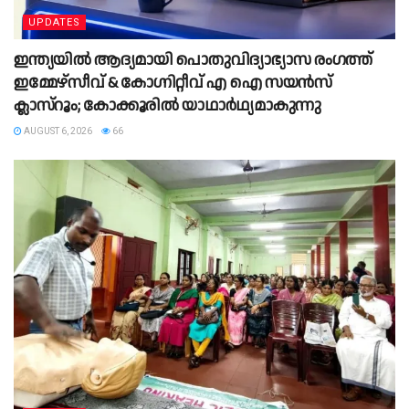
UPDATES
ഇന്ത്യയിൽ ആദ്യമായി പൊതുവിദ്യാഭ്യാസ രംഗത്ത്
ഇമ്മേഴ്സീവ് & കോഗ്നിറ്റീവ് എ ഐ സയൻസ്
ക്ലാസ്‌റൂം; കോക്കൂരിൽ യാഥാർഥ്യമാകുന്നു
AUGUST 6, 2026
66