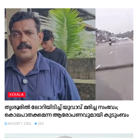
KERALA
തൃശൂരിൽ ലോറിയിടിച്ച് യുവാവ് മരിച്ച സംഭവം;
കൊലപാതകമെന്ന ആരോപണവുമായി കുടുംബം
AUGUST 7, 2026
250