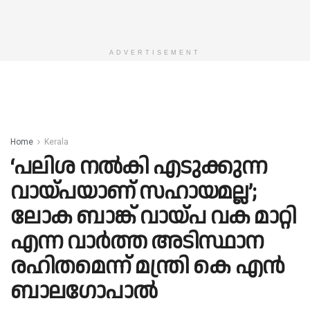
ADVERTISEMENT
Home
Kerala
‘പലിശ നൽകി എടുക്കുന്ന
വായ്പയാണ് സഹായമല്ല’;
ലോക ബാങ്ക് വായ്പ വക മാറ്റി
എന്ന വാർത്ത അടിസ്ഥാന
രഹിതമെന്ന് മന്ത്രി കെ എൻ
ബാലഗോപാൽ