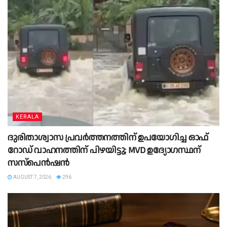
KERALA
ദുരിതാശ്വാസ പ്രവർത്തനത്തിന് ഉപയോഗിച്ച ഓഫ്
റോഡ് വാഹനത്തിന് പിഴയിട്ടു; MVD ഉദ്യോഗസ്ഥന്
സസ്പെൻഷൻ
AUGUST 7, 2026
296