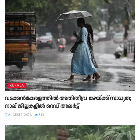
KERALA
വടക്കൻകേരളത്തിൽ അതിതീവ്ര മഴയ്ക്ക് സാധ്യത;
നാല് ജില്ലകളിൽ റെഡ് അലർട്ട്
AUGUST 7, 2026
313