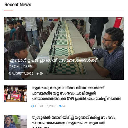
Recent News
എടപ്പാൾ ഉപജില്ലാ ഗെയിംസ് മത്സരങ്ങൾക്ക്
തുടക്കമായി
AUGUST 7, 2026
59
ആരോഗ്യ കേന്ദ്രത്തിലെ ജീവനക്കാരിക്ക്
പാമ്പുകടിയേറ്റ സംഭവം: ചാലിശ്ശേരി
പഞ്ചായത്തിലേക്ക് DYFI പ്രതിഷേധ മാർച്ച് നടത്തി​
AUGUST 7, 2026
54
തൃശൂരിൽ ലോറിയിടിച്ച് യുവാവ് മരിച്ച സംഭവം;
കൊലപാതകമെന്ന ആരോപണവുമായി