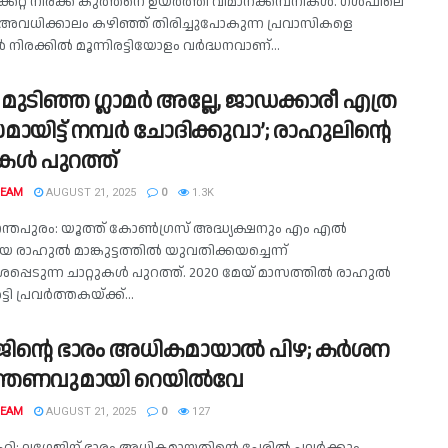
ക്കറ്റ് നിരക്ക് കുത്തനെ ഉയർത്തി വിമാനക്കമ്പനികൾ. ഗൾഫിലെ
അവധിക്കാലം കഴിഞ്ഞ് തിരിച്ചുപോകുന്ന പ്രവാസികളെ
 നിരക്കിൽ മൂന്നിരട്ടിയോളം വർദ്ധനവാണ്...
മുടിഞ്ഞ ഗ്ലാമർ അല്ലേ, ജാഡക്കാരീ എത്ര
ായിട്ട് നമ്പർ ചോദിക്കുവാ’; രാഹുലിന്റെ
ുകൾ പുറത്ത്
TEAM
AUGUST 21, 2025
0
1.3K
ന്തപുരം: യൂത്ത് കോൺഗ്രസ് അദ്ധ്യക്ഷനും എം എൽ
രാഹുൽ മാങ്കുട്ടത്തിൽ യുവതിക്കയച്ചെന്ന്
പെടുന്ന ചാറ്റുകൾ പുറത്ത്. 2020 മേയ് മാസത്തിൽ രാഹുൽ
്ടി പ്രവർത്തകയ്ക്ക്...
ിന്റെ ഭാരം അധികമായാല്‍ പിഴ; കര്‍ശന
്ത്രണവുമായി റെയില്‍വേ
TEAM
AUGUST 21, 2025
0
127