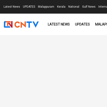
Latest News
UPDATES
Malappuram
Kerala
National
Gulf News
Intern
LATEST NEWS
UPDATES
MALAP