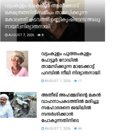
വട്ടംകുളം ചേകനൂർ ആറേക്കാവ്
ക്ഷേത്രത്തിന് സമീപം താമസിക്കുന്ന
കോലത്ത് കടവത്ത് ഉണ്ണികൃഷ്ണൻ(അപ്പു
നായർ)നിര്യാതനായി
AUGUST 7, 2026
8
വട്ടംകുളം പുത്തംകുളം
പോട്ടൂർ റോഡിൽ
താമസിക്കുന്ന മാടേക്കാട്ട്
പറമ്പിൽ നീലി നിര്യാതനായി
AUGUST 7, 2026
11
അതീഖ് അഹമ്മദിന്റെ മകൻ
വാഹനാപകടത്തിൽ മരിച്ചു;
സഹോദരനെ ജയിലിൽ
സന്ദർശിക്കാൻ
പോകുന്നതിനിടെ
AUGUST 7, 2026
46