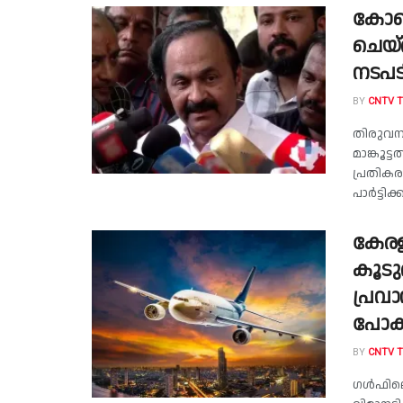
കോണ്‍
ചെയ്ത
നടപട
BY
CNTV 
തിരുവനന
മാങ്കൂട
പ്രതികര
പാര്‍ട്
കേരള
കൂടു
പ്രവ
പോക്
BY
CNTV 
ഗൾഫിലെ