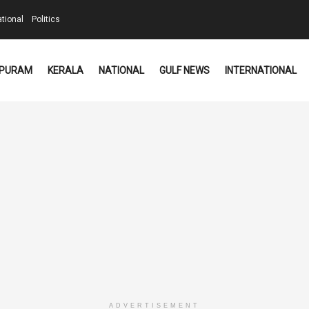
ational
Politics
PURAM
KERALA
NATIONAL
GULF NEWS
INTERNATIONAL
ADVERTISEMENT