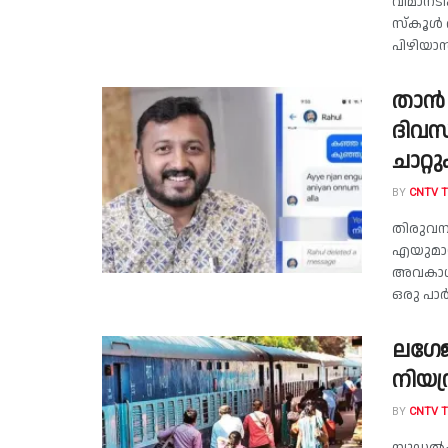
വിമാനടി
സ്‌കൂൾ 
പിഴിയാൻ
താൻ 
ദിവസമ
ചാറ്റ
BY
CNTV 
തിരുവന
എയുമായ 
അവകാശപ്
ഒരു പാർട
ലഗേജ
നിയന
BY
CNTV 