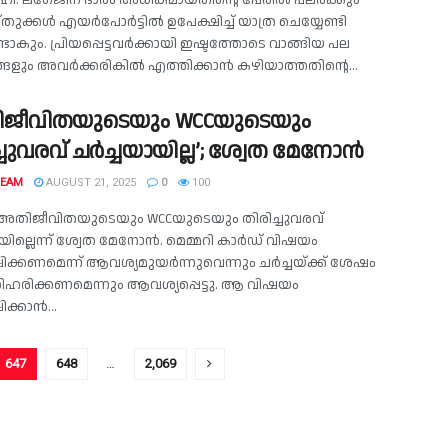
‍ഹി: ലഗേജിന് ഭാരം അധികമായതിന്റെ പേരില്‍ പലര്‍ക്കും
ുക്കള്‍ എയര്‍പോര്‍ട്ടില്‍ ഉപേക്ഷിച്ച് യാത്ര ചെയ്യേണ്ടി
ുണ്ടാകും. പ്രിയപ്പെട്ടവര്‍ക്കായി ഇഷ്ടത്തോടെ വാങ്ങിയ പല
ളും അവര്‍ക്കരികില്‍ എത്തിക്കാന്‍ കഴിയാത്തതിന്റെ...
ജീവിതയുടെയും WCCയുടെയും
്ചുവരവ് ചർച്ചയായില്ല’; ശ്വേത മേനോൻ
TEAM
AUGUST 21, 2025
0
100
: അതിജീവിതയുടെയും WCCയുടെയും തിരിച്ചുവരവ്
യില്ലെന്ന് ശ്വേത മേനോൻ. മെമ്മറി കാർഡ് വിഷയം
ക്കണമെന്ന് ആവശ്യമുയർന്നുവെന്നും ചർച്ചയ്ക്ക് ശേഷം
ിഹരിക്കണമെന്നും ആവശ്യപ്പെട്ടു. ആ വിഷയം
ക്കാൻ...
647
648
…
2,069