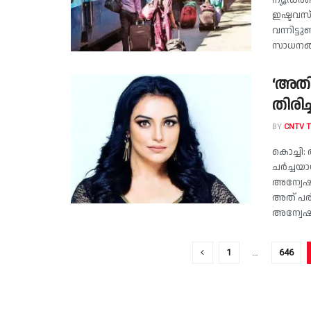
ന്യൂഡല്
ഇഷ്ടവസ്ത
വന്നിട്ട
സാധനങ്ങ
‘അതി
തിരിച
BY
CNTV 
കൊച്ചി
ചർച്ചയാ
അന്വേഷി
അത് പര
അന്വേഷി
1
…
646