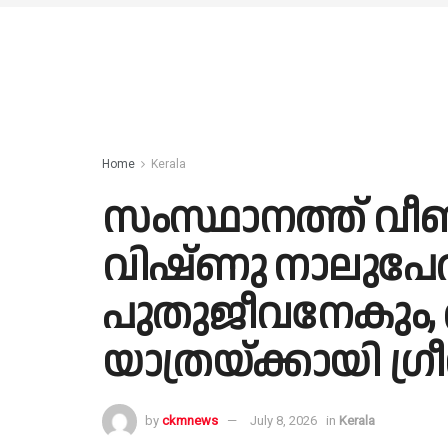
Home
Kerala
സംസ്ഥാനത്ത് വീ
വിഷ്ണു നാലുപേർ
പുതുജീവനേകും,
യാത്രയ്ക്കായി 
by
ckmnews
July 8, 2026
in
Kerala