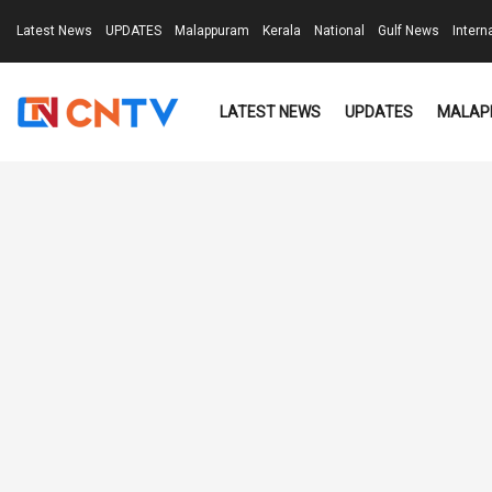
Latest News
UPDATES
Malappuram
Kerala
National
Gulf News
Intern
LATEST NEWS
UPDATES
MALAP