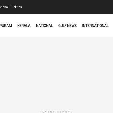
ational
Politics
PURAM
KERALA
NATIONAL
GULF NEWS
INTERNATIONAL
ADVERTISEMENT