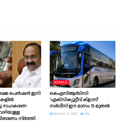
KERALA
ക്ഷേമ പെൻഷൻ ഇനി
കെഎസ്‌ആർടിസി
ുകളിൽ
‘എക്‌സിക്യൂട്ടീവ് ക്ളാസ്’
ല്ല; സഹകരണ
സർവീസ് ഈ മാസം 13 മുതൽ
വഴിയുള്ള
AUGUST 6, 2026
106
തരണം നിർത്തി