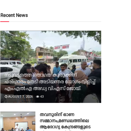
Recent News
നടുവട്ടത്തെ ഗതാഗത കുരുക്കിന്
പരിഹാരം തേടി അടിയന്തര യോഗം വിളിച്ച്
എം.എൽ.എ അഡ്വ വി.എസ് ജോയ്.
AUGUST 7, 2026
43
തവനുരിന് ഓണ
സമ്മാനം,മണ്ഡലത്തിലെ
ആരോഗ്യ കേന്ദ്രങ്ങളുടെ