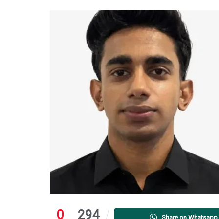
0
294
Share on Whatsapp