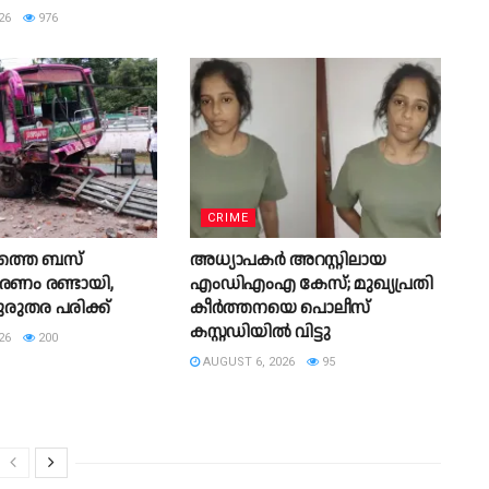
26
976
CRIME
ത്തെ ബസ്
അധ്യാപകർ അറസ്റ്റിലായ
ണം രണ്ടായി,
എംഡിഎംഎ കേസ്; മുഖ്യപ്രതി
ഗുരുതര പരിക്ക്
കീർത്തനയെ പൊലീസ്
കസ്റ്റഡിയിൽ വിട്ടു
26
200
AUGUST 6, 2026
95