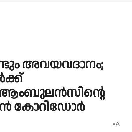
ണ്ടും അവയവദാനം;
ക്ക്
​ ആംബുലൻസിന്റെ
ഗ്രീൻ കോറിഡോർ
A
A