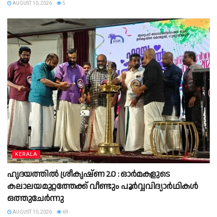
AUGUST 10, 2026
5
KERALA
ഹൃദയത്തിൽ ശ്രീകൃഷ്ണ 2.0 : ഓർമകളുടെ
കലാലയമുറ്റത്തേക്ക് വീണ്ടും പൂർവ്വവിദ്യാർഥികൾ
ഒത്തുചേർന്നു
AUGUST 10, 2026
69