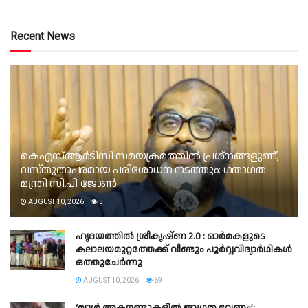
Recent News
കെഎസ്ആർടിസി സമയക്രമത്തിൽ പ്രശ്നങ്ങളുണ്ട്,
വസ്തുതാപരമായ പരിശോധന നടത്തും: ഗതാഗത
മന്ത്രി സി.പി ജോൺ
AUGUST 10, 2026
5
ഹൃദയത്തിൽ ശ്രീകൃഷ്ണ 2.0 : ഓർമകളുടെ
കലാലയമുറ്റത്തേക്ക് വീണ്ടും പൂർവ്വവിദ്യാർഥികൾ
ഒത്തുചേർന്നു
AUGUST 10, 2026
69
‘മ്യൂള്‍ അകൗണ്ടുകളില്‍ ജാഗ്രത വേണം’;