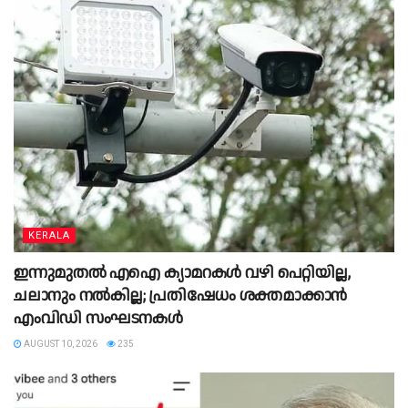
KERALA
ഇന്നുമുതൽ എഐ ക്യാമറകൾ വഴി പെറ്റിയില്ല,
ചലാനും നൽകില്ല; പ്രതിഷേധം ശക്തമാക്കാൻ
എംവിഡി സംഘടനകൾ
AUGUST 10, 2026
235