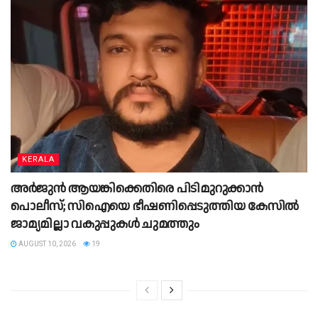
KERALA
അർജുൻ ആയങ്കിക്കെതിരെ പിടിമുറുക്കാൻ
പൊലീസ്; സിഐയെ ഭീഷണിപ്പെടുത്തിയ കേസിൽ
ജാമ്യമില്ലാ വകുപ്പുകൾ ചുമത്തും
AUGUST 10, 2026
19