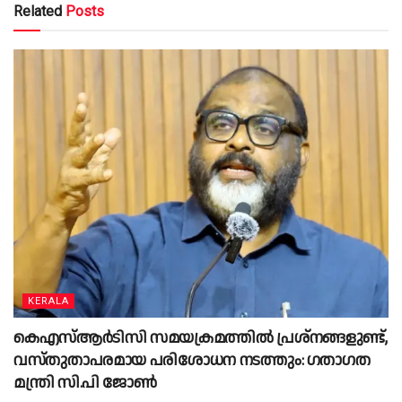
Related
Posts
KERALA
കെഎസ്ആർടിസി സമയക്രമത്തിൽ പ്രശ്നങ്ങളുണ്ട്,
വസ്തുതാപരമായ പരിശോധന നടത്തും: ഗതാഗത
മന്ത്രി സി.പി ജോൺ