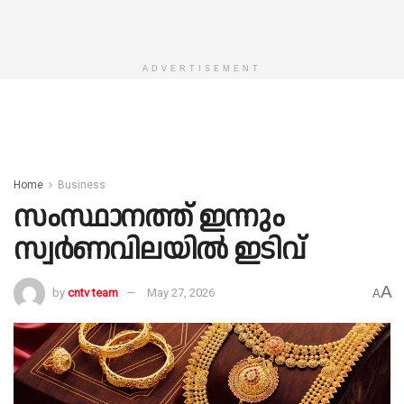
ADVERTISEMENT
Home
Business
സംസ്ഥാനത്ത് ഇന്നും
സ്വർണവിലയിൽ ഇടിവ്
A
by
cntv team
May 27, 2026
A