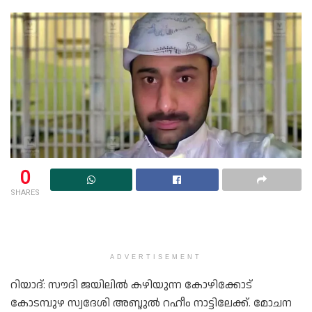
0
SHARES
ADVERTISEMENT
റിയാദ്: സൗദി ജയിലിൽ കഴിയുന്ന കോഴിക്കോട്
കോടമ്പുഴ സ്വദേശി അബ്ദുൽ റഹീം നാട്ടിലേക്ക്. മോചന