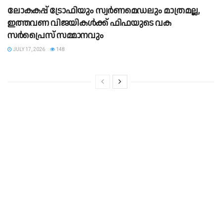
ലോകകപ്പ് ട്രോഫിയും സ്വർണമെഡലും മാത്രമല്ല,
ഇത്തവണ വിജയികൾക്ക് ഫിഫയുടെ വക
സർപ്രൈസ് സമ്മാനവും
JULY 17, 2026
148