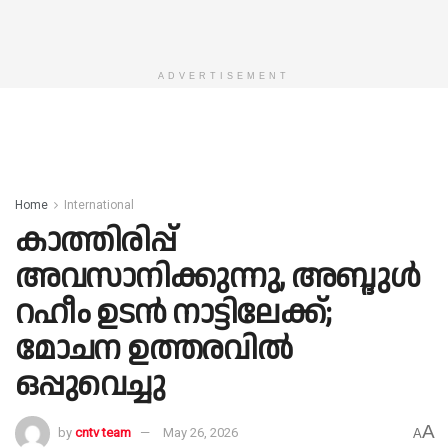
ADVERTISEMENT
Home
International
കാത്തിരിപ്പ്
അവസാനിക്കുന്നു, അബ്ദുൾ
റഹീം ഉടൻ നാട്ടിലേക്ക്;
മോചന ഉത്തരവിൽ
ഒപ്പുവെച്ചു
A
by
cntv team
May 26, 2026
A