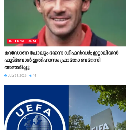
INTERNATIONAL
മറഡോണ പോലും ഭയന്ന ഡിഫൻഡർ; ഇറ്റാലിയൻ
ഫുട്ബോൾ ഇതിഹാസം ഫ്രാങ്കോ ബറേസി
അന്തരിച്ചു
JULY 31, 2026
44