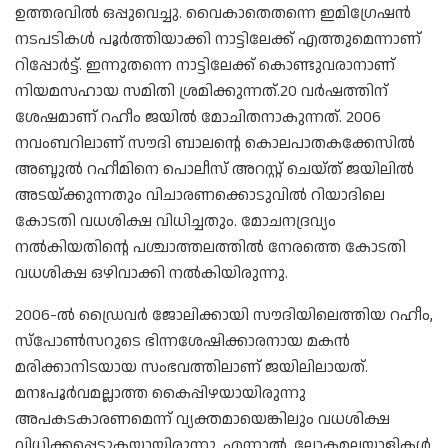
ഉത്തരവിൽ ഒപ്പുവെച്ചു. വൈകാതെതന്നെ ഇമിഗ്രേഷൻ
നടപടികൾ പൂർത്തിയാക്കി നാട്ടിലേക്ക് എത്തുമെന്നാണ്
റിപ്പോർട്ട്. ഇന്നുതന്നെ നാട്ടിലേക്ക് കൊണ്ടുവരാനാണ്
നിയമസഹായ സമിതി ശ്രമിക്കുന്നത്.20 വർഷത്തിന്
ശേഷമാണ് റഹീം ജയിൽ മോചിതനാകുന്നത്. 2006
നവംബറിലാണ് സൗദി ബാലന്റെ കൊലപാതകക്കേസിൽ
അബ്ദുൽ റഹീമിനെ പൊലീസ് അറസ്റ്റ് ചെയ്ത് ജയിലിൽ
അടയ്ക്കുന്നതും വിചാരണക്കൊടുവിൽ റിയാദിലെ
കോടതി വധശിക്ഷ വിധിച്ചതും. മോചനദ്രവ്യം
നൽകിയതിന്റെ പശ്ചാത്തലത്തിൽ നേരത്തെ കോടതി
വധശിക്ഷ ഒഴിവാക്കി നൽകിയിരുന്നു.
2006-ൽ ഡ്രൈവർ ജോലിക്കായി സൗദിയിലെത്തിയ റഹീം,
സ്പോൺസറുടെ ഭിന്നശേഷിക്കാരനായ മകൻ
മരിക്കാനിടയായ സംഭവത്തിലാണ് ജയിലിലായത്.
മനഃപൂർവമല്ലാത്ത കൈപ്പിഴയായിരുന്നു
അപകടകാരണമെന്ന് വ്യക്തമായെങ്കിലും വധശിക്ഷ
വിധിക്കപ്പെടുകയായിരുന്നു. എന്നാൽ, ലോകമലയാളികൾ