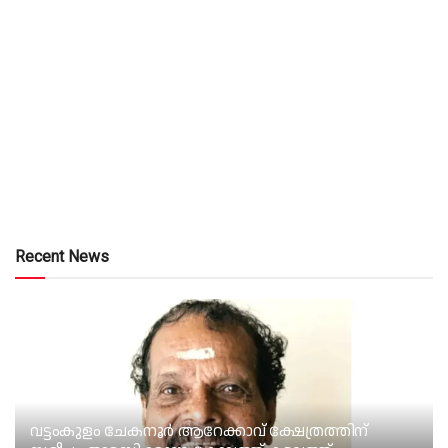
Recent News
വട്ടംകുളം ചേകനൂർ ആറേക്കാവ് ക്ഷേത്രത്തിന്