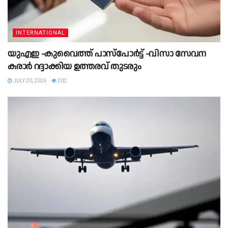
INTERNATIONAL
യുഎഇ -കുവൈത്ത് പാസ്‌പോർട്ട് -വിസാ സേവന
കരാർ റദ്ദാക്കിയ ഉത്തരവ് തുടരും
JULY 20, 2026
202