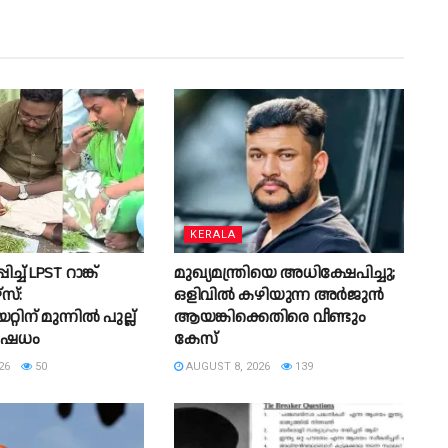
KERALA
്ച് LPST റാങ്ക്
മുഖ്യമന്ത്രിയെ അധിക്ഷേപിച്ചു;
സ്:
ഒളിവില്‍ കഴിയുന്ന അർജുൻ
റ്റിന് മുന്നിൽ പുല്ല്
ആയങ്കിക്കെതിരെ വീണ്ടും
തിഷേധം
കേസ്
26
50
AUGUST 8, 2026
139