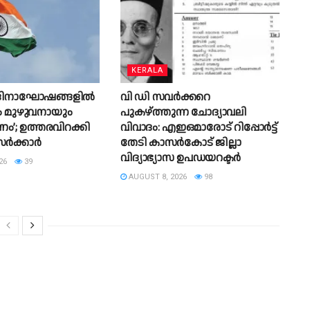
KERALA
ര്യ ദിനാഘോഷങ്ങളിൽ
വി ഡി സവർക്കറെ
ം മുഴുവനായും
പുകഴ്ത്തുന്ന ചോദ്യാവലി
’; ഉത്തരവിറക്കി
വിവാദം: എഇഒമാരോട് റിപ്പോർട്ട്
സർക്കാർ
തേടി കാസർകോട് ജില്ലാ
വിദ്യാഭ്യാസ ഉപഡയറക്ടർ
26
39
AUGUST 8, 2026
98