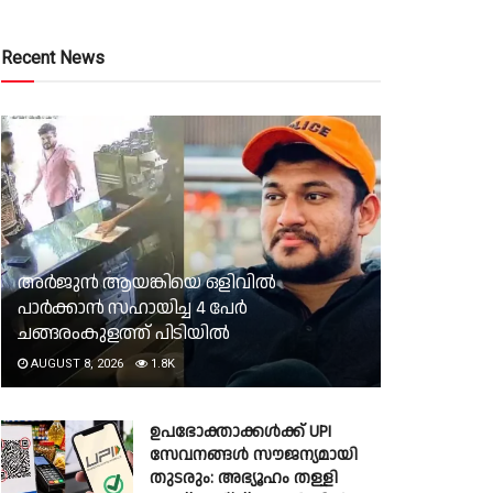
Recent News
അർജുൻ ആയങ്കിയെ ഒളിവിൽ
പാർക്കാൻ സഹായിച്ച 4 പേര്‍
ചങ്ങരംകുളത്ത് പിടിയില്‍
AUGUST 8, 2026
1.8K
ഉപഭോക്താക്കൾക്ക് UPI
സേവനങ്ങൾ സൗജന്യമായി
തുടരും: അഭ്യൂഹം തള്ളി