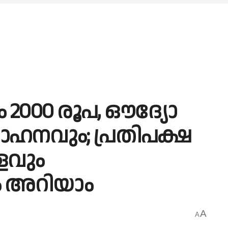
 2000 രൂപ, ഔദ്യോ​
ഹനവും; പ്രതിപക്ഷ
ളവും
ം അറിയാം
A
A