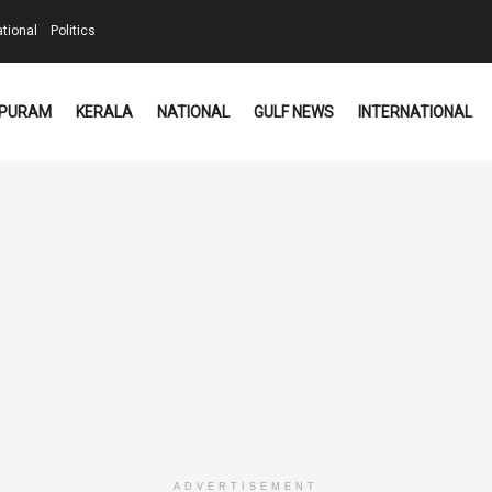
ational
Politics
PURAM
KERALA
NATIONAL
GULF NEWS
INTERNATIONAL
ADVERTISEMENT