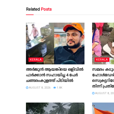
Related
Posts
KERALA
KERALA
അർജുൻ ആയങ്കിയെ ഒളിവിൽ
സമരം കടുപ്പിച
പാർക്കാൻ സഹായിച്ച 4 പേര്‍
ഹോൾഡേഴ്
ചങ്ങരംകുളത്ത് പിടിയില്‍
സെക്രട്ടറിയേ
തിന്ന് പ്ര
AUGUST 8, 2026
1.8K
AUGUST 8, 20