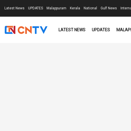
Latest News
UPDATES
Malappuram
Kerala
National
Gulf News
Intern
LATEST NEWS
UPDATES
MALAP