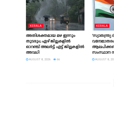
KERALA
KERALA
അതിശക്തമായ മഴ ഇന്നും
‘സ്വാതന്ത്
തുടരും; ഏഴ് ജില്ലകളിൽ
വന്ദേമാതര
ഓറഞ്ച് അലർട്ട്; എട്ട് ജില്ലകളിൽ
ആലപിക്കണം
അവധി
സംസ്ഥാന 
AUGUST 8, 2026
66
AUGUST 8, 20