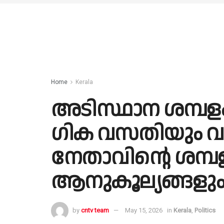
Home
Kerala
അടിസ്ഥാന ശമ്പളം
ഗിക വസതിയും വാ
നേതാവിന്റെ ശമ്പ
ആനുകൂല്യങ്ങളു
by
cntv team
May 15, 2026
in
Kerala
,
Politics