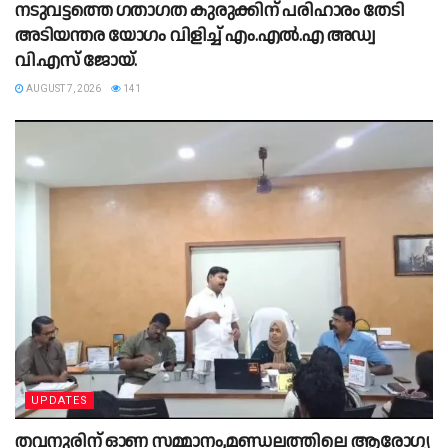
നടുവട്ടത്തെ ഗതാഗത കുരുക്കിന് പരിഹാരം തേടി
അടിയന്തര യോഗം വിളിച്ച് എം.എൽ.എ അഡ്വ
വി.എസ് ജോയ്.
AUGUST 7, 2026
141
UPDATES
തവനുരിന് ഓണ സമ്മാനം,മണ്ഡലത്തിലെ ആരോഗ്യ