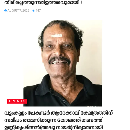
തിരിച്ചെത്തുന്നത്ഉത്തരവുമായി !
AUGUST 7, 2026
147
UPDATES
വട്ടംകുളം ചേകനൂർ ആറേക്കാവ് ക്ഷേത്രത്തിന്
സമീപം താമസിക്കുന്ന കോലത്ത് കടവത്ത്
ഉണ്ണികൃഷ്ണൻ(അപ്പു നായർ)നിര്യാതനായി