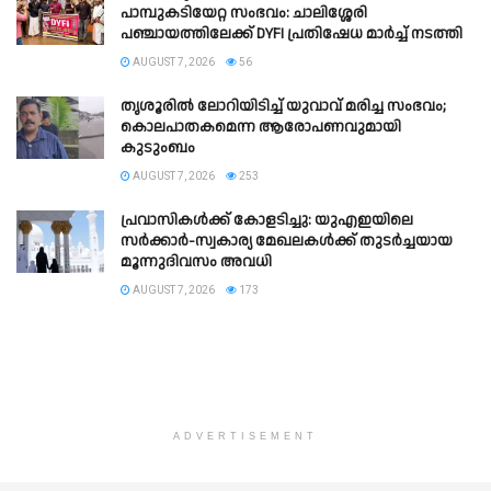
പാമ്പുകടിയേറ്റ സംഭവം: ചാലിശ്ശേരി
പഞ്ചായത്തിലേക്ക് DYFI പ്രതിഷേധ മാർച്ച് നടത്തി​
AUGUST 7, 2026
56
തൃശൂരിൽ ലോറിയിടിച്ച് യുവാവ് മരിച്ച സംഭവം;
കൊലപാതകമെന്ന ആരോപണവുമായി
കുടുംബം
AUGUST 7, 2026
253
പ്രവാസികൾക്ക് കോളടിച്ചു: യുഎഇയിലെ
സർക്കാർ-സ്വകാര്യ മേഖലകൾക്ക് തുടർച്ചയായ
മൂന്നുദിവസം അവധി
AUGUST 7, 2026
173
ADVERTISEMENT