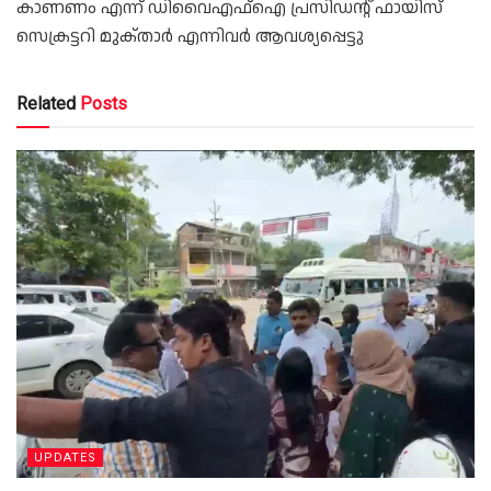
കാണണം എന്ന് ഡിവൈഎഫ്ഐ പ്രസിഡന്റ്‌ ഫായിസ്
സെക്രട്ടറി മുക്‌താർ എന്നിവർ ആവശ്യപ്പെട്ടു
Related
Posts
UPDATES