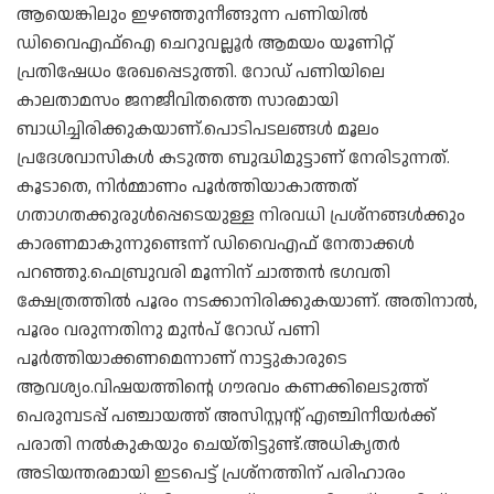
ആയെങ്കിലും ഇഴഞ്ഞുനീങ്ങുന്ന പണിയിൽ
ഡിവൈഎഫ്ഐ ചെറുവല്ലൂർ ആമയം യൂണിറ്റ്
പ്രതിഷേധം രേഖപ്പെടുത്തി. റോഡ് പണിയിലെ
കാലതാമസം ജനജീവിതത്തെ സാരമായി
ബാധിച്ചിരിക്കുകയാണ്.പൊടിപടലങ്ങൾ മൂലം
പ്രദേശവാസികൾ കടുത്ത ബുദ്ധിമുട്ടാണ് നേരിടുന്നത്.
കൂടാതെ, നിർമ്മാണം പൂർത്തിയാകാത്തത്
ഗതാഗതക്കുരുൾപ്പെടെയുള്ള നിരവധി പ്രശ്നങ്ങൾക്കും
കാരണമാകുന്നുണ്ടെന്ന് ഡിവൈഎഫ് നേതാക്കള്‍
പറഞ്ഞു.ഫെബ്രുവരി മൂന്നിന് ചാത്തൻ ഭഗവതി
ക്ഷേത്രത്തിൽ പൂരം നടക്കാനിരിക്കുകയാണ്. അതിനാൽ,
പൂരം വരുന്നതിനു മുൻപ് റോഡ് പണി
പൂർത്തിയാക്കണമെന്നാണ് നാട്ടുകാരുടെ
ആവശ്യം.വിഷയത്തിന്റെ ഗൗരവം കണക്കിലെടുത്ത്
പെരുമ്പടപ്പ് പഞ്ചായത്ത് അസിസ്റ്റന്റ് എഞ്ചിനീയർക്ക്
പരാതി നൽകുകയും ചെയ്തിട്ടുണ്ട്.അധികൃതർ
അടിയന്തരമായി ഇടപെട്ട് പ്രശ്നത്തിന് പരിഹാരം