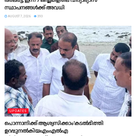
അലര്‍ട്ട്; ഇന്ന് 7 ജില്ലകളിലെ വിദ്യാഭ്യാസ
സ്ഥാപനങ്ങള്‍ക്ക് അവധി
AUGUST 7, 2026
393
UPDATES
പൊന്നാനിക്ക് ആശ്വസിക്കാം’കടൽഭിത്തി
ഉറപ്പുനൽകിയഎംഎൽഎ