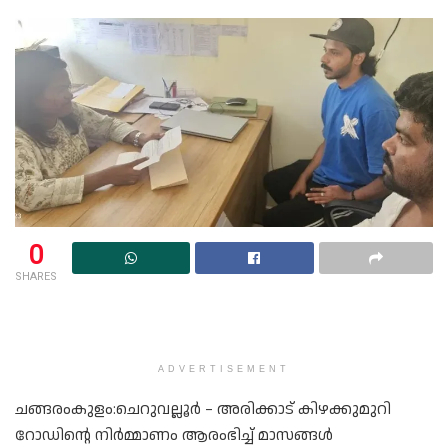
0
SHARES
ADVERTISEMENT
ചങ്ങരംകുളം:ചെറുവല്ലൂർ – അരിക്കാട് കിഴക്കുമുറി
റോഡിന്റെ നിർമ്മാണം ആരംഭിച്ച് മാസങ്ങൾ