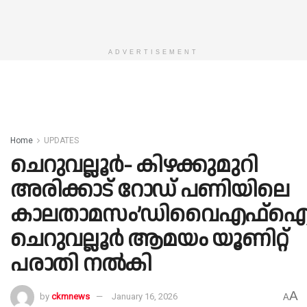
ADVERTISEMENT
Home
UPDATES
ചെറുവല്ലൂർ- കിഴക്കുമുറി
അരിക്കാട് റോഡ് പണിയിലെ
കാലതാമസം’ഡിവൈഎഫ്
ചെറുവല്ലൂർ ആമയം യൂണിറ്റ്
പരാതി നൽകി
A
by
ckmnews
January 16, 2026
A